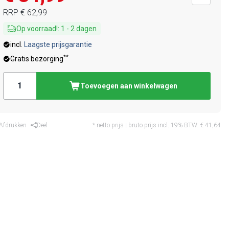
RRP
€ 62,99
Op voorraad!
:
1
-
2
dagen
incl.
Laagste prijsgarantie
**
Gratis bezorging
Toevoegen aan winkelwagen
Afdrukken
Deel
* netto prijs | bruto prijs incl. 19% BTW:
€ 41,64