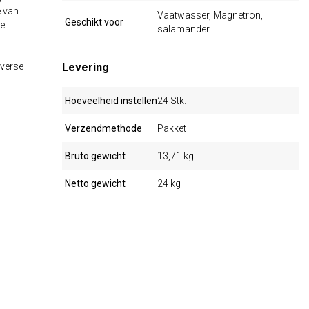
e van
Vaatwasser, Magnetron,
Geschikt voor
el
salamander
iverse
Levering
Hoeveelheid instellen
24 Stk.
Verzendmethode
Pakket
Bruto gewicht
13,71 kg
Netto gewicht
24 kg