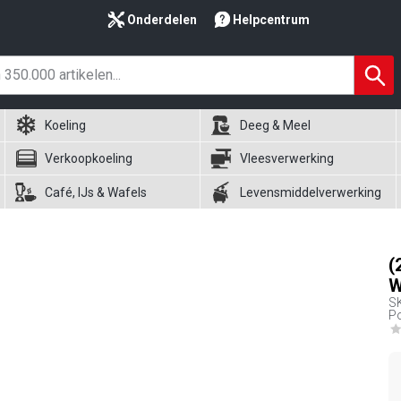
Onderdelen
Helpcentrum
Koeling
Deeg & Meel
Verkoopkoeling
Vleesverwerking
Café, IJs & Wafels
Levensmiddelverwerking
(
W
S
Po