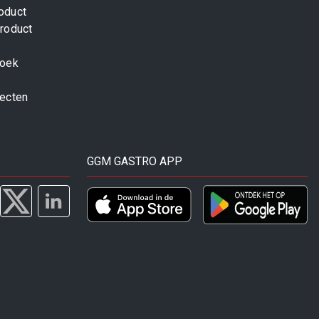
oduct
roduct
zoek
jecten
GGM GASTRO APP