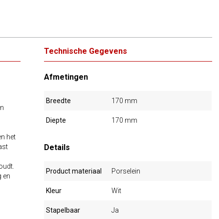
Technische Gegevens
Afmetingen
Breedte
170 mm
en
Diepte
170 mm
n het
ast
Details
oudt.
Product materiaal
Porselein
g en
Kleur
Wit
Stapelbaar
Ja
,