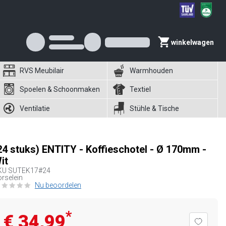
winkelwagen
RVS Meubilair
Warmhouden
Spoelen & Schoonmaken
Textiel
Ventilatie
Stühle & Tische
24 stuks) ENTITY - Koffieschotel - Ø 170mm -
it
KU
SUTEK17#24
rselein
Nu beoordelen
*
€ 34,99