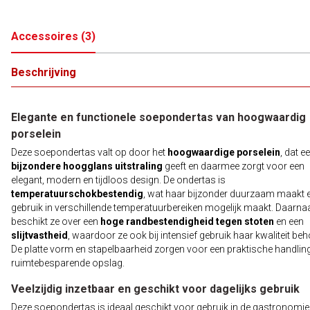
Accessoires
(
3
)
Beschrijving
Elegante en functionele soepondertas van hoogwaardig
porselein
Deze soepondertas valt op door het
hoogwaardige porselein
, dat e
bijzondere hoogglans uitstraling
geeft en daarmee zorgt voor een
elegant, modern en tijdloos design. De ondertas is
temperatuurschokbestendig
, wat haar bijzonder duurzaam maakt e
gebruik in verschillende temperatuurbereiken mogelijk maakt. Daarna
beschikt ze over een
hoge randbestendigheid tegen stoten
en een
slijtvastheid
, waardoor ze ook bij intensief gebruik haar kwaliteit beh
De platte vorm en stapelbaarheid zorgen voor een praktische handlin
ruimtebesparende opslag.
Veelzijdig inzetbaar en geschikt voor dagelijks gebruik
Deze soepondertas is ideaal geschikt voor gebruik in de gastronomie