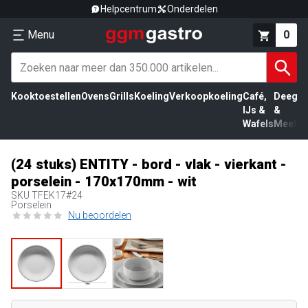
Helpcentrum
Onderdelen
Menu
0
Kooktoestellen
Ovens
Grills
Koeling
Verkoopkoeling
Café,
Deeg
Vl
IJs &
&
Wafels
Meel
(24 stuks) ENTITY - bord - vlak - vierkant -
porselein - 170x170mm - wit
SKU
TFEK17#24
Porselein
Nu beoordelen