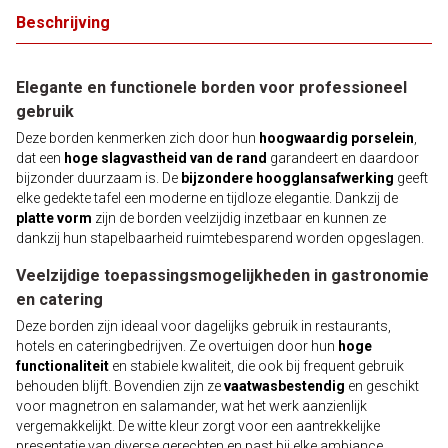
Beschrijving
Elegante en functionele borden voor professioneel
gebruik
Deze borden kenmerken zich door hun
hoogwaardig porselein
,
dat een
hoge slagvastheid van de rand
garandeert en daardoor
bijzonder duurzaam is. De
bijzondere hoogglansafwerking
geeft
elke gedekte tafel een moderne en tijdloze elegantie. Dankzij de
platte vorm
zijn de borden veelzijdig inzetbaar en kunnen ze
dankzij hun stapelbaarheid ruimtebesparend worden opgeslagen.
Veelzijdige toepassingsmogelijkheden in gastronomie
en catering
Deze borden zijn ideaal voor dagelijks gebruik in restaurants,
hotels en cateringbedrijven. Ze overtuigen door hun
hoge
functionaliteit
en stabiele kwaliteit, die ook bij frequent gebruik
behouden blijft. Bovendien zijn ze
vaatwasbestendig
en geschikt
voor magnetron en salamander, wat het werk aanzienlijk
vergemakkelijkt. De witte kleur zorgt voor een aantrekkelijke
presentatie van diverse gerechten en past bij elke ambiance.