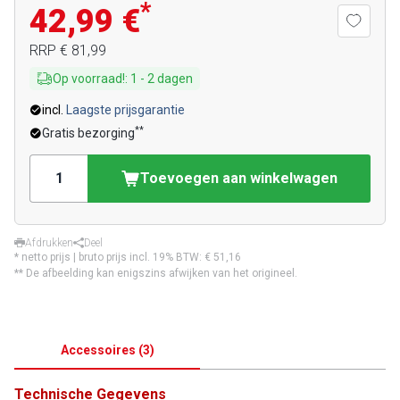
*
42,99 €
RRP
€ 81,99
Op voorraad!
:
1
-
2
dagen
incl.
Laagste prijsgarantie
**
Gratis bezorging
Toevoegen aan winkelwagen
Afdrukken
Deel
* netto prijs | bruto prijs incl. 19% BTW:
€ 51,16
** De afbeelding kan enigszins afwijken van het origineel.
Accessoires
(
3
)
Technische Gegevens