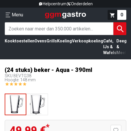
Helpcentrum
Onderdelen
Menu
0
Kooktoestellen
Ovens
Grills
Koeling
Verkoopkoeling
Café,
Deeg
Vl
IJs &
&
Wafels
Meel
(24 stuks) beker - Aqua - 390ml
SKU
BEVTG38
Hoogte: 148 mm
*
49,99 €