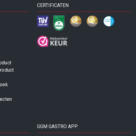
CERTIFICATEN
oduct
roduct
zoek
jecten
GGM GASTRO APP