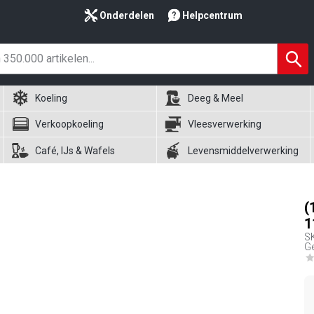
Onderdelen
Helpcentrum
Koeling
Deeg & Meel
Verkoopkoeling
Vleesverwerking
Café, IJs & Wafels
Levensmiddelverwerking
(
1
S
G