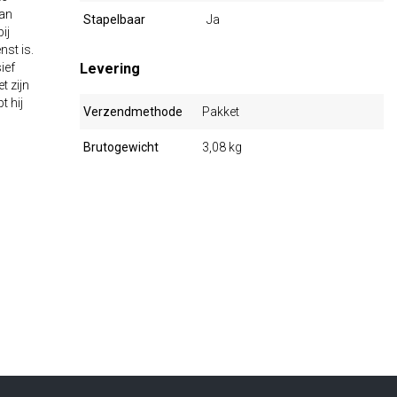
van
Stapelbaar
Ja
ij
st is.
sief
Levering
t zijn
t hij
Verzendmethode
Pakket
Brutogewicht
3,08 kg