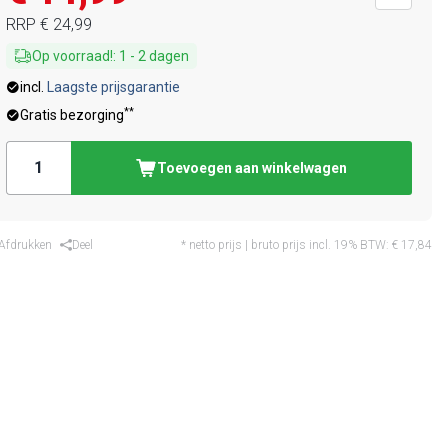
RRP
€ 24,99
Op voorraad!
:
1
-
2
dagen
incl.
Laagste prijsgarantie
**
Gratis bezorging
Toevoegen aan winkelwagen
Afdrukken
Deel
* netto prijs | bruto prijs incl. 19% BTW:
€ 17,84