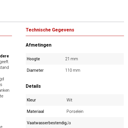
Technische Gegevens
Afmetingen
ndere
Hoogte
21 mm
geeft.
estand
Diameter
110 mm
rgd
is
Details
ranken
te
Kleur
Wit
Materiaal
Porselein
Vaatwasserbestendig
Ja
te