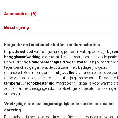
Accessoires
(
6
)
Beschrijving
Elegante en functionele koffie- en theeschotels
De
platte schotel
van hoogwaardig porselein valt op door zijn
bijzo
hoogglansafwerking
, die elke tafel een moderne en tijdloze elegantie 
Dankzij de
hoge randbestendigheid tegen stoten
is hij bijzonder b
tegen beschadigingen, wat de duurzaamheid bij dagelijks gebruik
garandeert. Bovendien zorgt de
slijtvastheid
voor een blijvend verzo
oppervlak, dat ook bij frequent gebruik zijn glans behoudt. De schotel 
temperatuurschokbestendig
, waardoor hij ideaal is voor warme d
zonder dat beschadigingen door plotselinge temperatuurwisselingen 
vrezen zijn.
Veelzijdige toepassingsmogelijkheden in de horeca en
catering
Deze schotel is perfect geschikt om koffie- en theeservies stijlvol aan 