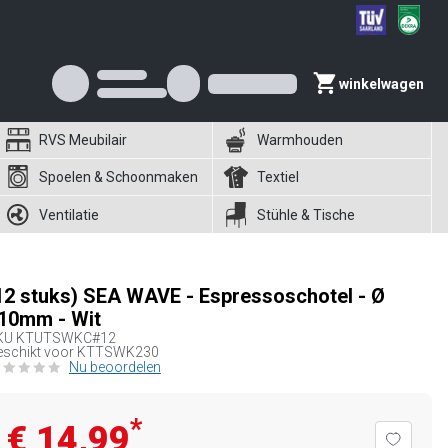
winkelwagen
RVS Meubilair
Warmhouden
Spoelen & Schoonmaken
Textiel
Ventilatie
Stühle & Tische
12 stuks) SEA WAVE - Espressoschotel - Ø
10mm - Wit
KU
KTUTSWKC#12
eschikt voor KTTSWK230
Nu beoordelen
*
€ 14,99