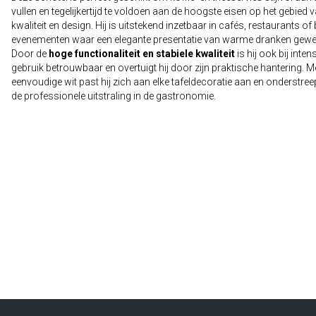
vullen en tegelijkertijd te voldoen aan de hoogste eisen op het gebied 
kwaliteit en design. Hij is uitstekend inzetbaar in cafés, restaurants of b
evenementen waar een elegante presentatie van warme dranken gewen
Door de
hoge functionaliteit en stabiele kwaliteit
is hij ook bij inten
gebruik betrouwbaar en overtuigt hij door zijn praktische hantering. Me
eenvoudige wit past hij zich aan elke tafeldecoratie aan en onderstreep
de professionele uitstraling in de gastronomie.