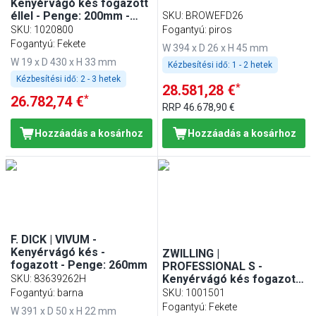
Kenyérvágó kés fogazott
éllel - Penge: 200mm -
SKU
:
BROWEFD26
Ezüst
SKU
:
1020800
Fogantyú: piros
Fogantyú: Fekete
W 394 x D 26 x H 45 mm
W 19 x D 430 x H 33 mm
Kézbesítési idő:
1 - 2 hetek
Kézbesítési idő:
2 - 3 hetek
*
28.581,28 €
*
26.782,74 €
RRP
46.678,90 €
Hozzáadás a kosárhoz
Hozzáadás a kosárhoz
F. DICK | VIVUM -
Kenyérvágó kés -
ZWILLING |
fogazott - Penge: 260mm
PROFESSIONAL S -
Kenyérvágó kés fogazott
SKU
:
83639262H
éllel - Penge: 200mm
Fogantyú: barna
SKU
:
1001501
Fogantyú: Fekete
W 391 x D 50 x H 22 mm