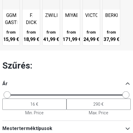
GGM
F.
ZWILLING
MIYABI
VICTORINOX
BERKEL
GASTRO
DICK
from
from
from
from
from
from
15,99 €
18,99 €
41,99 €
171,99 €
24,99 €
37,99 €
Szűrés:
Ár
Min. Price
Max. Price
Mesterterméktípusok