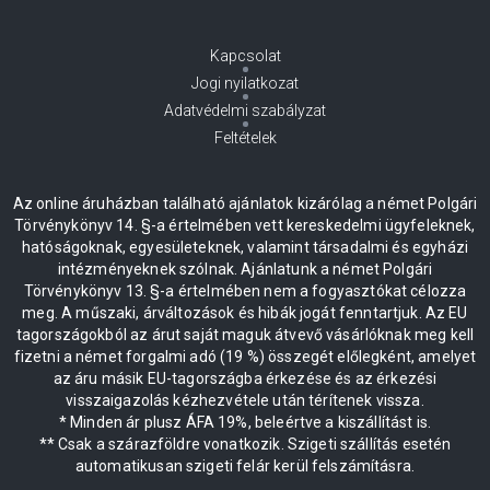
Kapcsolat
Jogi nyilatkozat
Adatvédelmi szabályzat
Feltételek
Az online áruházban található ajánlatok kizárólag a német Polgári
Törvénykönyv 14. §-a értelmében vett kereskedelmi ügyfeleknek,
hatóságoknak, egyesületeknek, valamint társadalmi és egyházi
intézményeknek szólnak. Ajánlatunk a német Polgári
Törvénykönyv 13. §-a értelmében nem a fogyasztókat célozza
meg. A műszaki, árváltozások és hibák jogát fenntartjuk. Az EU
tagországokból az árut saját maguk átvevő vásárlóknak meg kell
fizetni a német forgalmi adó (19 %) összegét előlegként, amelyet
az áru másik EU-tagországba érkezése és az érkezési
visszaigazolás kézhezvétele után térítenek vissza.
* Minden ár plusz ÁFA 19%, beleértve a kiszállítást is.
** Csak a szárazföldre vonatkozik. Szigeti szállítás esetén
automatikusan szigeti felár kerül felszámításra.