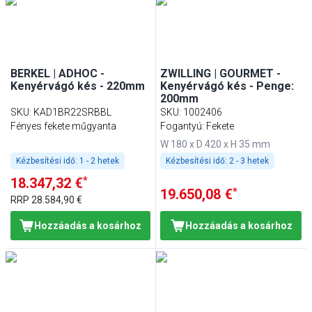
BERKEL | ADHOC -
ZWILLING | GOURMET -
Kenyérvágó kés - 220mm
Kenyérvágó kés - Penge:
200mm
SKU
:
KAD1BR22SRBBL
SKU
:
1002406
Fényes fekete műgyanta
Fogantyú: Fekete
W 180 x D 420 x H 35 mm
Kézbesítési idő:
1 - 2 hetek
Kézbesítési idő:
2 - 3 hetek
*
18.347,32 €
*
19.650,08 €
RRP
28.584,90 €
Hozzáadás a kosárhoz
Hozzáadás a kosárhoz