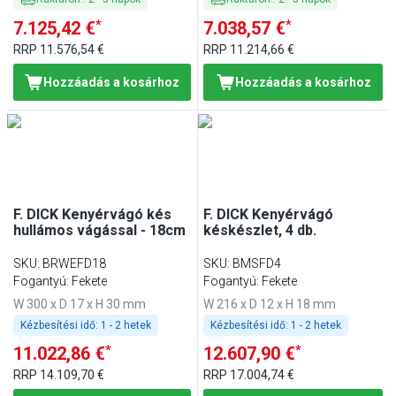
*
*
7.125,42 €
7.038,57 €
RRP
11.576,54 €
RRP
11.214,66 €
Hozzáadás a kosárhoz
Hozzáadás a kosárhoz
F. DICK Kenyérvágó kés
F. DICK Kenyérvágó
hullámos vágással - 18cm
késkészlet, 4 db.
SKU
:
BRWEFD18
SKU
:
BMSFD4
Fogantyú: Fekete
Fogantyú: Fekete
W 300 x D 17 x H 30 mm
W 216 x D 12 x H 18 mm
Kézbesítési idő:
1 - 2 hetek
Kézbesítési idő:
1 - 2 hetek
*
*
11.022,86 €
12.607,90 €
RRP
14.109,70 €
RRP
17.004,74 €