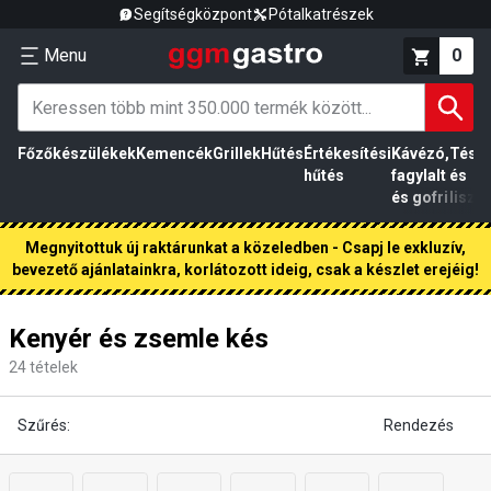
Segítségközpont
Pótalkatrészek
Menu
0
Főzőkészülékek
Kemencék
Grillek
Hűtés
Értékesítési
Kávézó,
Tész
hűtés
fagylalt
és
és gofri
liszt
Megnyitottuk új raktárunkat a közeledben - Csapj le exkluzív,
bevezető ajánlatainkra, korlátozott ideig, csak a készlet erejéig!
Kenyér és zsemle kés
24
tételek
Szűrés:
Rendezés