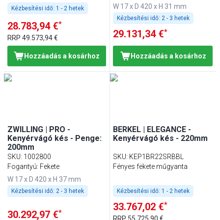
W 17 x D 420 x H 31 mm
Kézbesítési idő:
1 - 2 hetek
Kézbesítési idő:
2 - 3 hetek
*
28.783,94 €
*
29.131,34 €
RRP
49.573,94 €
Hozzáadás a kosárhoz
Hozzáadás a kosárhoz
ZWILLING | PRO -
BERKEL | ELEGANCE -
Kenyérvágó kés - Penge:
Kenyérvágó kés - 220mm
200mm
SKU
:
1002800
SKU
:
KEP1BR22SRBBL
Fogantyú: Fekete
Fényes fekete műgyanta
W 17 x D 420 x H 37 mm
Kézbesítési idő:
2 - 3 hetek
Kézbesítési idő:
1 - 2 hetek
*
33.767,02 €
*
30.292,97 €
RRP
55.725,90 €