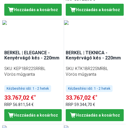
Hozzáadás a kosárhoz
Hozzáadás a kosárhoz
BERKEL | ELEGANCE -
BERKEL | TEKNICA -
Kenyérvágó kés - 220mm
Kenyérvágó kés - 220mm
SKU
:
KEP1BR22SRRBL
SKU
:
KTK1BR22SMRBL
Vörös műgyanta
Vörös műgyanta
Kézbesítési idő:
1 - 2 hetek
Kézbesítési idő:
1 - 2 hetek
*
*
33.767,02 €
33.767,02 €
RRP
56.811,54 €
RRP
59.344,70 €
Hozzáadás a kosárhoz
Hozzáadás a kosárhoz