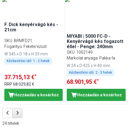
F. Dick kenyérvágó kés -
21cm
MIYABI | 5000 FC-D -
SKU
:
BRMFD21
Kenyérvágó kés fogazott
éllel - Penge: 240mm
Fogantyú: Fekete/ezüst
SKU
:
1002149
W 345 x D 18 x H 33 mm
Markolat anyaga: Pakka fa
Kézbesítési idő:
1 - 2 hetek
W 24 x D 425 x H 40 mm
Kézbesítési idő:
2 - 3 hetek
*
37.715,13 €
*
68.901,95 €
RRP
68.029,82 €
Hozzáadás a kosárhoz
Hozzáadás a kosárhoz
24
tételek