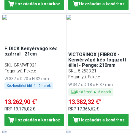
Hozzáadás a kosárhoz
Hozzáadás a kosárhoz
F. DICK Kenyérvágó kés
szárral - 21cm
VICTORINOX | FIBROX -
Kenyérvágó kés fogazott
éllel - Penge: 210mm
SKU
:
BRMWFD21
Fogantyú: Fekete
SKU
:
5.2533.21
Fogantyú: Fekete
W 337 x D 20 x H 32 mm
W 347 x D 18 x H 37 mm
Kézbesítési idő:
1 - 2 hetek
Raktáron!
:
4
-
6
napok
*
*
13.262,90 €
13.382,32 €
RRP
19.176,02 €
RRP
17.366,62 €
Hozzáadás a kosárhoz
Hozzáadás a kosárhoz