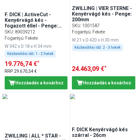
ZWILLING | VIER STERNE -
Kenyérvágó kés - Penge:
F. DICK | ActiveCut -
200mm
Kenyérvágó kés -
fogazott éllel - Penge:
SKU
:
1001587
210mm
SKU
:
89039212
Fogantyú: Fekete
Fogantyú: Fekete
W 21 x D 420 x H 30 mm
W 342 x D 18 x H 34 mm
Kézbesítési idő:
2 - 3 hetek
Kézbesítési idő:
1 - 2 hetek
*
19.776,74 €
*
24.463,09 €
RRP
29.670,54 €
Hozzáadás a kosárhoz
Hozzáadás a kosárhoz
F. DICK Kenyérvágó kés
szárral - 26cm
ZWILLING | ALL * STAR -