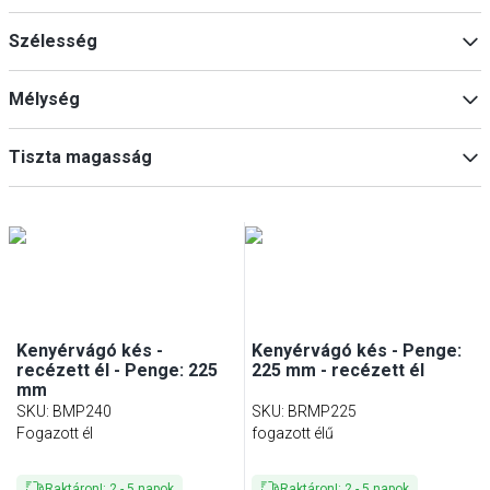
Konyhakés
(
23
)
Szélesség
Ezüst
(
1
)
Mélység
Min
Max
Tiszta magasság
Min
Max
Min
Max
Kenyérvágó kés -
Kenyérvágó kés - Penge:
recézett él - Penge: 225
225 mm - recézett él
mm
SKU
:
BMP240
SKU
:
BRMP225
Fogazott él
fogazott élű
Raktáron!
:
2
-
5
napok
Raktáron!
:
2
-
5
napok