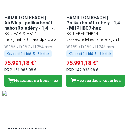
HAMILTON BEACH |
HAMILTON BEACH |
AirWhip - polikarbonát
Polikarbonát kehely - 1,4 l
habosító edény - 1,4 l -
- MHPHBC7-hez
MHPHBC7-hez
SKU
:
EABPCHB14
SKU
:
EBEPCHB14
Hideg hab 20 másodperc alatt
késkészlettel és fedéllel együtt
W 156 x D 157 x H 254 mm
W 159 x D 159 x H 248 mm
Kézbesítési idő:
5 - 6 hetek
Kézbesítési idő:
5 - 6 hetek
*
*
75.991,18 €
75.991,18 €
RRP
151.985,98 €
RRP
142.938,98 €
Hozzáadás a kosárhoz
Hozzáadás a kosárhoz