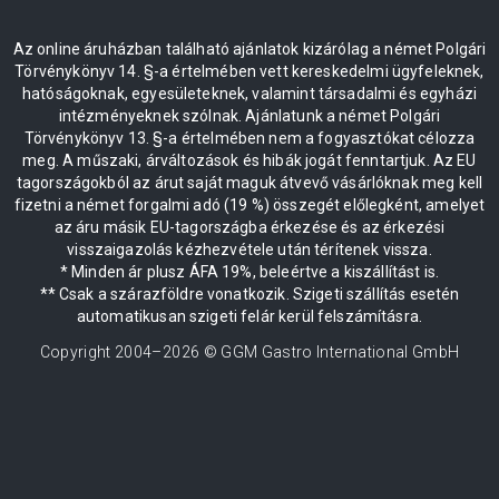
Az online áruházban található ajánlatok kizárólag a német Polgári
Törvénykönyv 14. §-a értelmében vett kereskedelmi ügyfeleknek,
hatóságoknak, egyesületeknek, valamint társadalmi és egyházi
intézményeknek szólnak. Ajánlatunk a német Polgári
Törvénykönyv 13. §-a értelmében nem a fogyasztókat célozza
meg. A műszaki, árváltozások és hibák jogát fenntartjuk. Az EU
tagországokból az árut saját maguk átvevő vásárlóknak meg kell
fizetni a német forgalmi adó (19 %) összegét előlegként, amelyet
az áru másik EU-tagországba érkezése és az érkezési
visszaigazolás kézhezvétele után térítenek vissza.
* Minden ár plusz ÁFA 19%, beleértve a kiszállítást is.
** Csak a szárazföldre vonatkozik. Szigeti szállítás esetén
automatikusan szigeti felár kerül felszámításra.
Copyright 2004–
2026
© GGM Gastro International GmbH