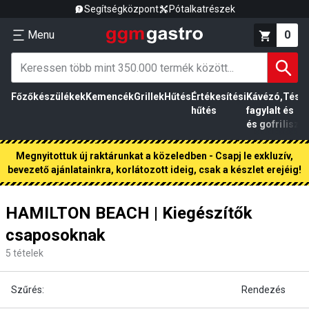
Segítségközpont
Pótalkatrészek
Menu
0
Főzőkészülékek
Kemencék
Grillek
Hűtés
Értékesítési
Kávézó,
Tész
hűtés
fagylalt
és
és gofri
liszt
Megnyitottuk új raktárunkat a közeledben - Csapj le exkluzív,
bevezető ajánlatainkra, korlátozott ideig, csak a készlet erejéig!
HAMILTON BEACH | Kiegészítők
csaposoknak
5
tételek
Szűrés:
Rendezés