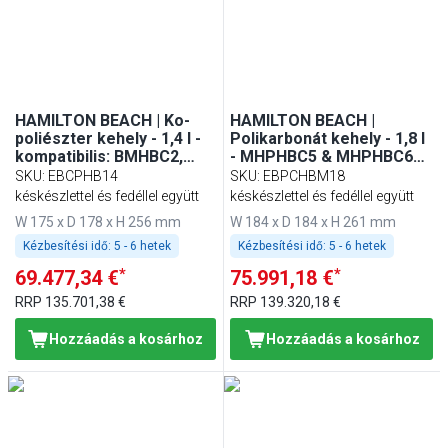
Min
Max
HAMILTON BEACH | Ko-
HAMILTON BEACH |
poliészter kehely - 1,4 l -
Polikarbonát kehely - 1,8 l
kompatibilis: BMHBC2,
- MHPHBC5 & MHPHBC6
MHPHBC4 és FMHBC51
készülékhez
SKU
:
EBCPHB14
SKU
:
EBPCHBM18
késkészlettel és fedéllel együtt
késkészlettel és fedéllel együtt
W 175 x D 178 x H 256 mm
W 184 x D 184 x H 261 mm
Kézbesítési idő:
5 - 6 hetek
Kézbesítési idő:
5 - 6 hetek
*
*
69.477,34 €
75.991,18 €
RRP
135.701,38 €
RRP
139.320,18 €
Hozzáadás a kosárhoz
Hozzáadás a kosárhoz