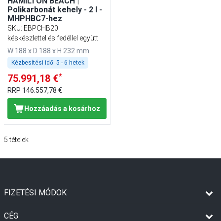
HAMILTON BEACH |
Polikarbonát kehely - 2 l -
MHPHBC7-hez
SKU
:
EBPCHB20
késkészlettel és fedéllel együtt
W 188 x D 188 x H 232 mm
Kézbesítési idő:
5 - 6 hetek
*
75.991,18 €
RRP
146.557,78 €
Hozzáadás a kosárhoz
5
tételek
FIZETÉSI MÓDOK
CÉG