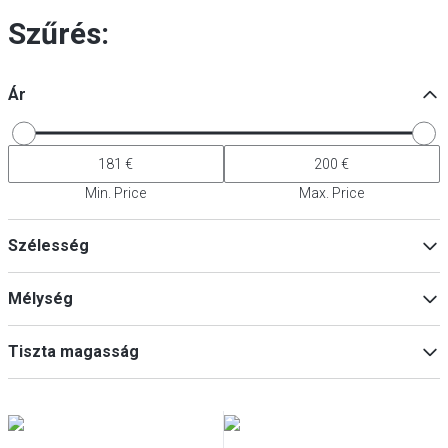
Szűrés:
Ár
Min. Price
Max. Price
Szélesség
Mélység
Min
Max
Tiszta magasság
Min
Max