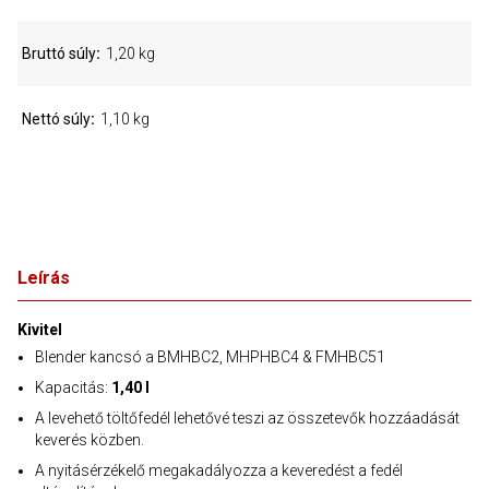
Bruttó súly
1,20 kg
Nettó súly
1,10 kg
Leírás
Kivitel
Blender kancsó a BMHBC2, MHPHBC4 & FMHBC51
Kapacitás:
1,40 l
A levehető töltőfedél lehetővé teszi az összetevők hozzáadását
keverés közben.
A nyitásérzékelő megakadályozza a keveredést a fedél