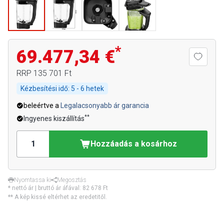
*
69.477,34 €
RRP
135 701 Ft
Kézbesítési idő:
5 - 6 hetek
beleértve a
Legalacsonyabb ár garancia
**
Ingyenes kiszállítás
Hozzáadás a kosárhoz
Nyomtassa ki
Megosztás
* nettó ár | bruttó ár áfával:
82 678 Ft
** A kép kissé eltérhet az eredetitől.