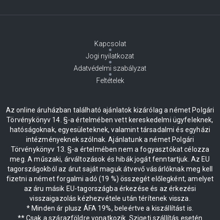
Kapcsolat
Jogi nyilatkozat
Adatvédelmi szabályzat
Feltételek
Az online áruházban található ajánlatok kizárólag a német Polgári
Törvénykönyv 14. §-a értelmében vett kereskedelmi ügyfeleknek,
hatóságoknak, egyesületeknek, valamint társadalmi és egyházi
intézményeknek szólnak. Ajánlatunk a német Polgári
Törvénykönyv 13. §-a értelmében nem a fogyasztókat célozza
meg. A műszaki, árváltozások és hibák jogát fenntartjuk. Az EU
tagországokból az árut saját maguk átvevő vásárlóknak meg kell
fizetni a német forgalmi adó (19 %) összegét előlegként, amelyet
az áru másik EU-tagországba érkezése és az érkezési
visszaigazolás kézhezvétele után térítenek vissza.
* Minden ár plusz ÁFA 19%, beleértve a kiszállítást is.
** Csak a szárazföldre vonatkozik. Szigeti szállítás esetén