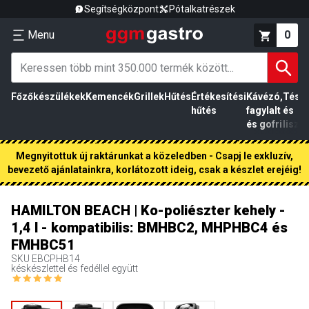
Segítségközpont
Pótalkatrészek
Menu
0
Főzőkészülékek
Kemencék
Grillek
Hűtés
Értékesítési
Kávézó,
Tész
hűtés
fagylalt
és
és gofri
liszt
Megnyitottuk új raktárunkat a közeledben - Csapj le exkluzív,
bevezető ajánlatainkra, korlátozott ideig, csak a készlet erejéig!
HAMILTON BEACH | Ko-poliészter kehely -
1,4 l - kompatibilis: BMHBC2, MHPHBC4 és
FMHBC51
SKU
EBCPHB14
késkészlettel és fedéllel együtt