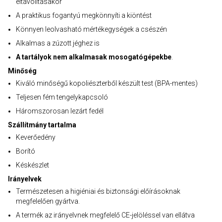
eltávolításakor
A praktikus fogantyú megkönnyíti a kiöntést
Könnyen leolvasható mértékegységek a csészén
Alkalmas a zúzott jéghez is
A tartályok nem alkalmasak mosogatógépekbe
.
Minőség
Kiváló minőségű kopoliészterből készült test (BPA-mentes)
Teljesen fém tengelykapcsoló
Háromszorosan lezárt fedél
Szállítmány tartalma
Keverőedény
Borító
Késkészlet
Irányelvek
Természetesen a higiéniai és biztonsági előírásoknak
megfelelően gyártva.
A termék az irányelvnek megfelelő CE-jelöléssel van ellátva