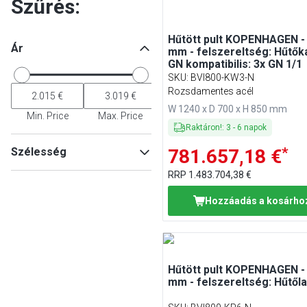
Szűrés:
Hűtött pult KOPENHAGEN -
Ár
mm - felszereltség: Hűtők
GN kompatibilis: 3x GN 1/1
SKU
:
BVI800-KW3-N
Rozsdamentes acél
W 1240 x D 700 x H 850 mm
Min. Price
Max. Price
Raktáron!
:
3
-
6
napok
*
Szélesség
781.657,18 €
RRP
1.483.704,38 €
Hozzáadás a kosárho
Min
Max
Hűtött pult KOPENHAGEN -
mm - felszereltség: Hűtől