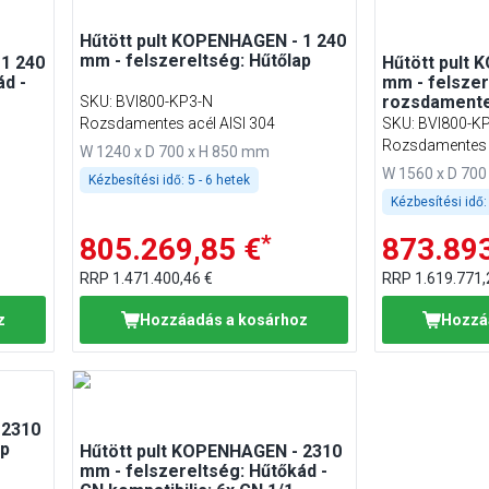
Hűtött pult KOPENHAGEN - 1 240
mm - felszereltség: Hűtőlap
 1 240
Hűtött pult
ád -
mm - felszer
rozsdamente
SKU
:
BVI800-KP3-N
Rozsdamentes acél AISI 304
SKU
:
BVI800-K
Rozsdamentes a
W 1240 x D 700 x H 850 mm
W 1560 x D 700
Kézbesítési idő:
5 - 6 hetek
Kézbesítési idő:
*
805.269,85 €
873.893
RRP
1.471.400,46 €
RRP
1.619.771,
z
Hozzáadás a kosárhoz
Hozzá
 2310
ap
Hűtött pult KOPENHAGEN - 2310
mm - felszereltség: Hűtőkád -