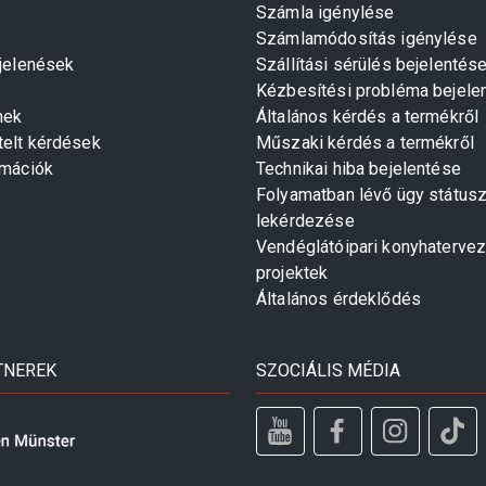
Számla igénylése
Számlamódosítás igénylése
gjelenések
Szállítási sérülés bejelentés
Kézbesítési probléma bejele
mek
Általános kérdés a termékről
telt kérdések
Műszaki kérdés a termékről
rmációk
Technikai hiba bejelentése
Folyamatban lévő ügy státus
lekérdezése
Vendéglátóipari konyhaterve
projektek
Általános érdeklődés
TNEREK
SZOCIÁLIS MÉDIA