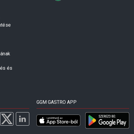
e
ntése
zának
zés és
GGM GASTRO APP