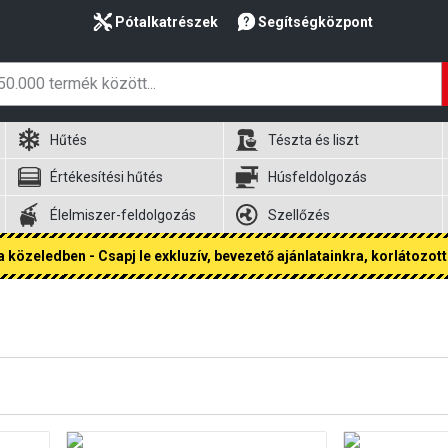
Pótalkatrészek
Segítségközpont
Hűtés
Tészta és liszt
Értékesítési hűtés
Húsfeldolgozás
Élelmiszer-feldolgozás
Szellőzés
 közeledben - Csapj le exkluzív, bevezető ajánlatainkra, korlátozott 