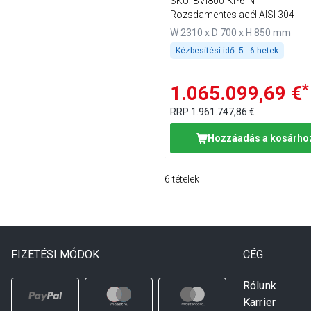
SKU
:
BVI800-KP6-N
Rozsdamentes acél AISI 304
W 2310 x D 700 x H 850 mm
Kézbesítési idő:
5 - 6 hetek
*
1.065.099,69 €
RRP
1.961.747,86 €
Hozzáadás a kosárho
6
tételek
FIZETÉSI MÓDOK
CÉG
Rólunk
Karrier