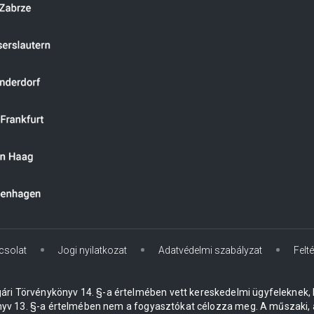
csolat
Jogi nyilatkozat
Adatvédelmi szabályzat
Felté
lgári Törvénykönyv 14. §-a értelmében vett kereskedelmi ügyfeleknek,
yv 13. §-a értelmében nem a fogyasztókat célozza meg. A műszaki, ár