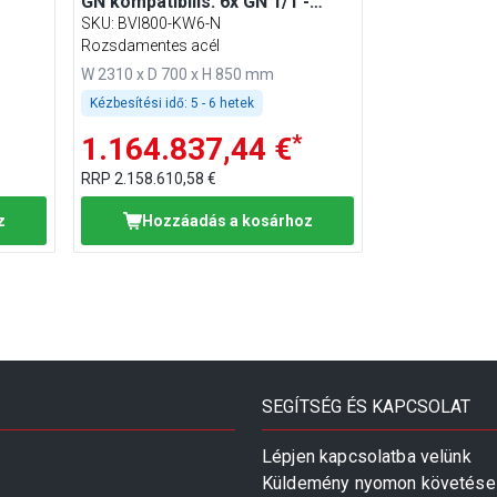
GN kompatibilis: 6x GN 1/1 -
rozsdamentes acél
SKU
:
BVI800-KW6-N
Rozsdamentes acél
W 2310 x D 700 x H 850 mm
Kézbesítési idő:
5 - 6 hetek
*
1.164.837,44 €
RRP
2.158.610,58 €
z
Hozzáadás a kosárhoz
SEGÍTSÉG ÉS KAPCSOLAT
Lépjen kapcsolatba velünk
Küldemény nyomon követése