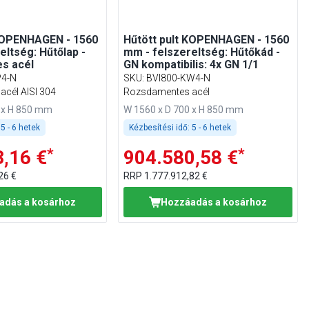
 KOPENHAGEN - 1560
Hűtött pult KOPENHAGEN - 1560
eltség: Hűtőlap -
mm - felszereltség: Hűtőkád -
s acél
GN kompatibilis: 4x GN 1/1
P4-N
SKU
:
BVI800-KW4-N
cél AISI 304
Rozsdamentes acél
 x H 850 mm
W 1560 x D 700 x H 850 mm
5 - 6 hetek
Kézbesítési idő:
5 - 6 hetek
*
*
,16 €
904.580,58 €
26 €
RRP
1.777.912,82 €
adás a kosárhoz
Hozzáadás a kosárhoz