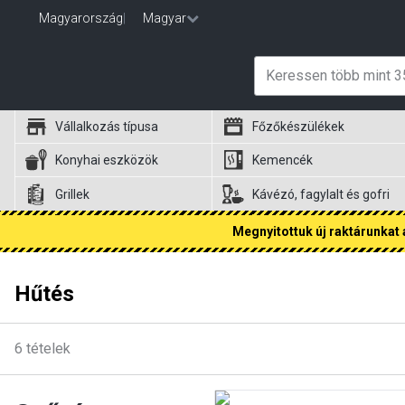
Magyarország
|
Magyar
Vállalkozás típusa
Főzőkészülékek
Konyhai eszközök
Kemencék
Grillek
Kávézó, fagylalt és gofri
Megnyitottuk új raktárunkat a
Hűtés
6
tételek