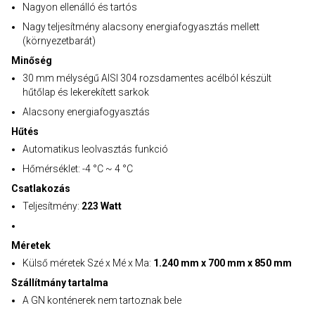
Nagyon ellenálló és tartós
Nagy teljesítmény alacsony energiafogyasztás mellett
(környezetbarát)
Minőség
30 mm mélységű AISI 304 rozsdamentes acélból készült
hűtőlap és lekerekített sarkok
Alacsony energiafogyasztás
Hűtés
Automatikus leolvasztás funkció
Hőmérséklet: -4 °C ~ 4 °C
Csatlakozás
Teljesítmény:
223 Watt
Méretek
Külső méretek Szé x Mé x Ma:
1.240 mm x 700 mm x 850 mm
Szállítmány tartalma
A GN konténerek nem tartoznak bele