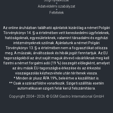
Adatvédelmi szabályzat
Feltételek
Az online áruházban található ajánlatok kizárólag a német Polgári
Törvénykönyv 14. §-a értelmében vett kereskedelmi ügyfeleknek,
hatóságoknak, egyesületeknek, valamint társadalmi és egyházi
intézményeknek szólnak. Ajánlatunk a német Polgári
Törvénykönyv 13. §-a értelmében nem a fogyasztókat célozza
meg. A műszaki, árváltozások és hibák jogát fenntartjuk. Az EU
tagországokból az árut saját maguk átvevő vásárlóknak meg kell
fizetni a német forgalmi adó (19 %) összegét előlegként, amelyet
az áru másik EU-tagországba érkezése és az érkezési
visszaigazolás kézhezvétele után térítenek vissza.
* Minden ár plusz ÁFA 19%, beleértve a kiszállítást is.
** Csak a szárazföldre vonatkozik. Szigeti szállítás esetén
automatikusan szigeti felár kerül felszámításra.
Copyright 2004–
2026
© GGM Gastro International GmbH