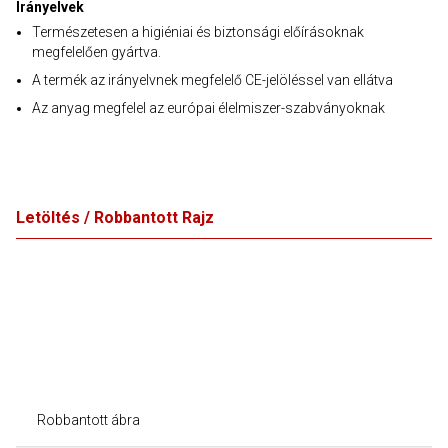
Irányelvek
Természetesen a higiéniai és biztonsági előírásoknak
megfelelően gyártva.
A termék az irányelvnek megfelelő CE-jelöléssel van ellátva
Az anyag megfelel az európai élelmiszer-szabványoknak
Letöltés / Robbantott Rajz
Robbantott ábra