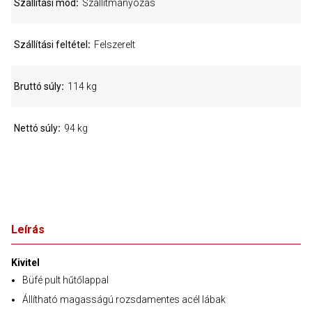
Szállítási mód
Szállítmányozás
Szállítási feltétel
Felszerelt
Bruttó súly
114 kg
Nettó súly
94 kg
Leírás
Kivitel
Büfé pult hűtőlappal
Állítható magasságú rozsdamentes acél lábak