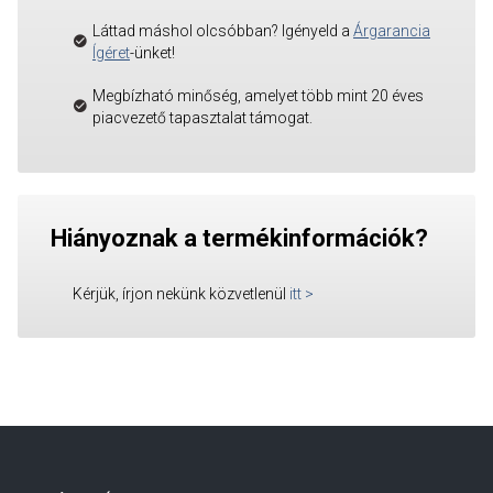
Láttad máshol olcsóbban? Igényeld a
Árgarancia
Ígéret
-ünket!
Megbízható minőség, amelyet több mint 20 éves
piacvezető tapasztalat támogat.
Hiányoznak a termékinformációk?
Kérjük, írjon nekünk közvetlenül
itt
>