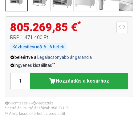
*
805.269,85 €
RRP
1 471 400 Ft
Kézbesítési idő:
5 - 6 hetek
beleértve a
Legalacsonyabb ár garancia
**
Ingyenes kiszállítás
Hozzáadás a kosárhoz
Nyomtassa ki
Megosztás
* nettó ár | bruttó ár áfával:
958 271 Ft
** A kép kissé eltérhet az eredetitől.