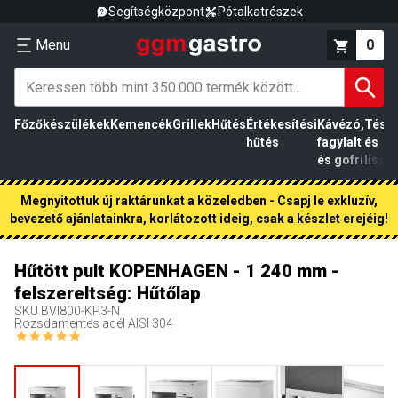
Segítségközpont
Pótalkatrészek
Menu
0
Főzőkészülékek
Kemencék
Grillek
Hűtés
Értékesítési
Kávézó,
Tész
hűtés
fagylalt
és
és gofri
liszt
Megnyitottuk új raktárunkat a közeledben - Csapj le exkluzív,
bevezető ajánlatainkra, korlátozott ideig, csak a készlet erejéig!
Hűtött pult KOPENHAGEN - 1 240 mm -
felszereltség: Hűtőlap
SKU
BVI800-KP3-N
Rozsdamentes acél AISI 304