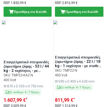
RRP
1.830,99 €
RRP
2.816,99 €
Προσθήκη στο Καλάθι
Προσθήκη στο Καλάθι
Επαγγελματικό σπειροειδές
ζυμωτήριο ζύμης - 22 l / 18
Επαγγελματικό σπειροειδές
kg - 1 ταχύτητα - με σταθερό
ζυμωτήριο ζύμης - 53 l / 44
κάδο - με χρονοδιακόπτη -
kg - 2 ταχύτητες - με
SKU
:
TMP22-N
400 V
αποσπώμενο κάδο &
SKU
:
TMP53-KA2-N
400 Volt
ανοιγόμενη κεφαλή - με
400 Volt
W 690 x D 400 x H 630 mm
χρονοδιακόπτη - 400 V
W 870 x D 550 x H 730 mm
Σε απόθεμα
:
4
-
7
Ημέρες
Σε απόθεμα
:
4
-
7
Ημέρες
*
*
1.607,99 €
811,99 €
RRP
3.009,99 €
RRP
1.514,99 €