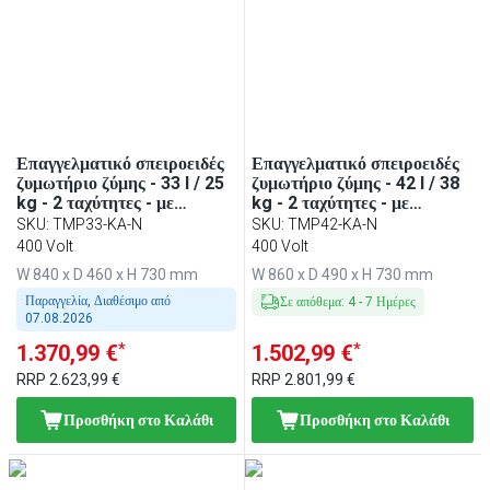
Επαγγελματικό σπειροειδές
Επαγγελματικό σπειροειδές
ζυμωτήριο ζύμης - 33 l / 25
ζυμωτήριο ζύμης - 42 l / 38
kg - 2 ταχύτητες - με
kg - 2 ταχύτητες - με
αποσπώμενο κάδο &
αποσπώμενο κάδο &
SKU
:
TMP33-KA-N
SKU
:
TMP42-KA-N
ανοιγόμενη κεφαλή - με
ανοιγόμενη κεφαλή - με
400 Volt
400 Volt
χρονοδιακόπτη - 400 V
χρονοδιακόπτη - 400 V
W 840 x D 460 x H 730 mm
W 860 x D 490 x H 730 mm
Παραγγελία, Διαθέσιμο από
Σε απόθεμα
:
4
-
7
Ημέρες
07.08.2026
*
*
1.370,99 €
1.502,99 €
RRP
2.623,99 €
RRP
2.801,99 €
Προσθήκη στο Καλάθι
Προσθήκη στο Καλάθι