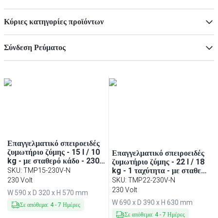
Κύριες κατηγορίες προϊόντων
Ζυμωτήρια
(
52
)
Σύνδεση Ρεύματος
Αξεσουάρ για συσκευές κουζίνας
(
1
)
400V
(
41
)
230V
(
12
)
Επαγγελματικό σπειροειδές
ζυμωτήριο ζύμης - 15 l / 10
Επαγγελματικό σπειροειδές
kg - με σταθερό κάδο - 230
ζυμωτήριο ζύμης - 22 l / 18
V
kg - 1 ταχύτητα - με σταθερό
SKU
:
TMP15-230V-N
κάδο - με χρονοδιακόπτη -
230 Volt
SKU
:
TMP22-230V-N
230 V
230 Volt
W 590 x D 320 x H 570 mm
W 690 x D 390 x H 630 mm
Σε απόθεμα
:
4
-
7
Ημέρες
Σε απόθεμα
:
4
-
7
Ημέρες