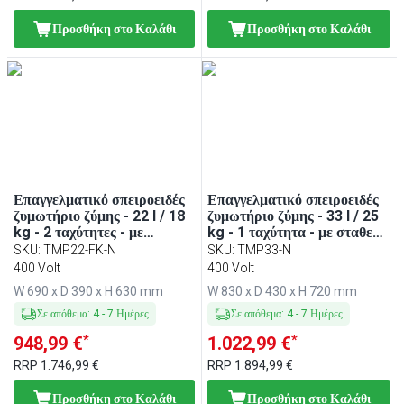
Προσθήκη στο Καλάθι
Προσθήκη στο Καλάθι
Επαγγελματικό σπειροειδές
Επαγγελματικό σπειροειδές
ζυμωτήριο ζύμης - 22 l / 18
ζυμωτήριο ζύμης - 33 l / 25
kg - 2 ταχύτητες - με
kg - 1 ταχύτητα - με σταθερό
σταθερό κάδο - με
κάδο - με χρονοδιακόπτη -
SKU
:
TMP22-FK-N
SKU
:
TMP33-N
χρονοδιακόπτη - 400 V
400 V
400 Volt
400 Volt
W 690 x D 390 x H 630 mm
W 830 x D 430 x H 720 mm
Σε απόθεμα
:
4
-
7
Ημέρες
Σε απόθεμα
:
4
-
7
Ημέρες
*
*
948,99 €
1.022,99 €
RRP
1.746,99 €
RRP
1.894,99 €
Προσθήκη στο Καλάθι
Προσθήκη στο Καλάθι