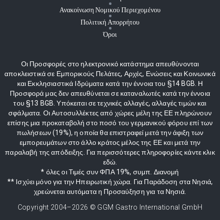
Ανακοίνωση Νομικού Περιεχομένου
Πολιτική Απορρήτου
Όροι
Οι Προσφορές στο ηλεκτρονικό κατάστημα απευθύνονται
αποκλειστικά σε Εμπορικούς Πελάτες, Αρχές, Ενώσεις και Κοινωνικά
και Εκκλησιαστικά Ιδρύματα κατά την έννοια του §14 BGB. Η
Προσφορά μας δεν απευθύνεται σε καταναλωτές κατά την έννοια
του §13 BGB. Υπόκειται σε τεχνικές αλλαγές, αλλαγές τιμών και
σφάλματα. Οι Αυτοσυλλέκτες από χώρες μέλη της ΕΕ πληρώνουν
επίσης μια προκαταβολή στο ποσό του γερμανικού φόρου επί των
πωλήσεων (19%), η οποία θα επιστραφεί μετά την άφιξη των
εμπορευμάτων στο άλλο κράτος μέλος της ΕΕ και μετά την
παραλαβή της απόδειξης. Για περισσότερες πληροφορίες κάντε κλικ
εδώ.
* όλες οι Τιμές συν ΦΠΑ 19%, συμπ. Διανομή
** Ισχύει μόνο για την Ηπειρωτική χώρα. Για Παράδοση στα Νησιά,
χρεώνεται αυτόματα η Προσαύξηση για τα Νησιά.
Copyright 2004–
2026
© GGM Gastro International GmbH