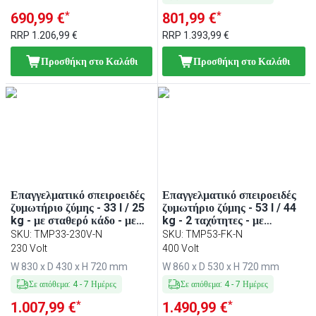
*
*
690,99 €
801,99 €
RRP
1.206,99 €
RRP
1.393,99 €
Προσθήκη στο Καλάθι
Προσθήκη στο Καλάθι
Επαγγελματικό σπειροειδές
Επαγγελματικό σπειροειδές
ζυμωτήριο ζύμης - 33 l / 25
ζυμωτήριο ζύμης - 53 l / 44
kg - με σταθερό κάδο - με
kg - 2 ταχύτητες - με
χρονοδιακόπτη - 230 V
σταθερό κάδο - με
SKU
:
TMP33-230V-N
SKU
:
TMP53-FK-N
χρονοδιακόπτη - 400 V
230 Volt
400 Volt
W 830 x D 430 x H 720 mm
W 860 x D 530 x H 720 mm
Σε απόθεμα
:
4
-
7
Ημέρες
Σε απόθεμα
:
4
-
7
Ημέρες
*
*
1.007,99 €
1.490,99 €