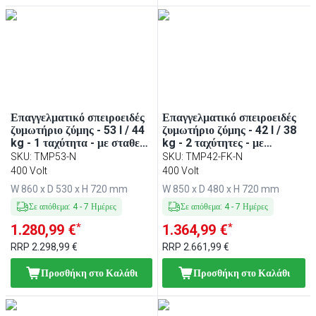
Επαγγελματικό σπειροειδές
Επαγγελματικό σπειροειδές
ζυμωτήριο ζύμης - 53 l / 44
ζυμωτήριο ζύμης - 42 l / 38
kg - 1 ταχύτητα - με σταθερό
kg - 2 ταχύτητες - με
κάδο - με χρονοδιακόπτη -
σταθερό κάδο - με
SKU
:
TMP53-N
SKU
:
TMP42-FK-N
400 V
χρονοδιακόπτη - 400 V
400 Volt
400 Volt
W 860 x D 530 x H 720 mm
W 850 x D 480 x H 720 mm
Σε απόθεμα
:
4
-
7
Ημέρες
Σε απόθεμα
:
4
-
7
Ημέρες
*
*
1.280,99 €
1.364,99 €
RRP
2.298,99 €
RRP
2.661,99 €
Προσθήκη στο Καλάθι
Προσθήκη στο Καλάθι