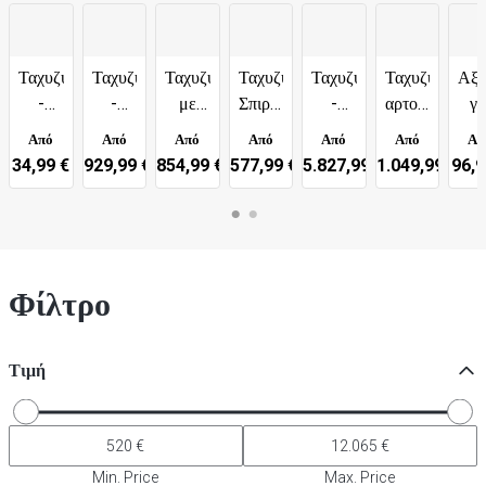
Ταχυζυμωτήρια
Ταχυζυμωτήρια
Ταχυζυμωτήρια
Ταχυζυμωτήρια
Ταχυζυμωτήρια
Ταχυζυμωτήρι
Αξε
-
-
με
Σπιράλ
-
αρτοποιίας
γι
ΣΤΑΘΕΡΟΣ
ΑΦΑΙΡΟΥΜΕΝΟΣ
Περιστρεφόμενο
Αρτοποιίας
Ζύμη
-
Ζυμ
Από
Από
Από
Από
Από
Από
Απ
κάδος
κάδος
Κάδο
για
επεκταμένοι
Ζύμ
34,99 €
929,99 €
854,99 €
577,99 €
5.827,99 €
1.049,99 €
96,9
πίτσα
βραχίονες
και
ψωμί
Φίλτρο
Τιμή
Min. Price
Max. Price