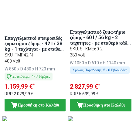
Επαγγελματικό ζυμωτήριο
ζύμης - 60 l / 56 kg - 2
Επαγγελματικό σπειροειδές
ταχύτητες - με σταθερό κάδο
ζυμωτήριο ζύμης - 42 l / 38
- με χρονοδιακόπτη
kg - 1 ταχύτητα - με σταθερό
SKU
:
STKME60-2
κάδο - με χρονοδιακόπτη -
SKU
:
TMP42-N
380 volt
400 V
400 Volt
W 1050 x D 610 x H 1140 mm
W 850 x D 480 x H 720 mm
Χρόνος Παράδοσης:
5 - 6 Εβδομάδες
Σε απόθεμα
:
4
-
7
Ημέρες
*
*
1.159,99 €
2.827,99 €
RRP
2.029,99 €
RRP
5.639,99 €
Προσθήκη στο Καλάθι
Προσθήκη στο Καλάθι