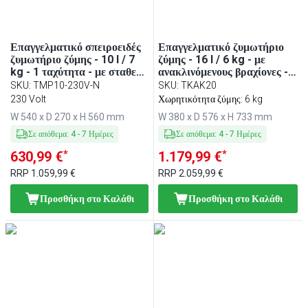
Επαγγελματικό σπειροειδές
Επαγγελματικό ζυμωτήριο
ζυμωτήριο ζύμης - 10 l / 7
ζύμης - 16 l / 6 kg - με
kg - 1 ταχύτητα - με σταθερό
ανακλινόμενους βραχίονες -
κάδο - 230 V
με χρονοδιακόπτη - 230 V
SKU
:
TMP10-230V-N
SKU
:
TKAK20
230 Volt
Χωρητικότητα ζύμης: 6 kg
W 540 x D 270 x H 560 mm
W 380 x D 576 x H 733 mm
Σε απόθεμα
:
4
-
7
Ημέρες
Σε απόθεμα
:
4
-
7
Ημέρες
*
*
630,99 €
1.179,99 €
RRP
1.059,99 €
RRP
2.059,99 €
Προσθήκη στο Καλάθι
Προσθήκη στο Καλάθι