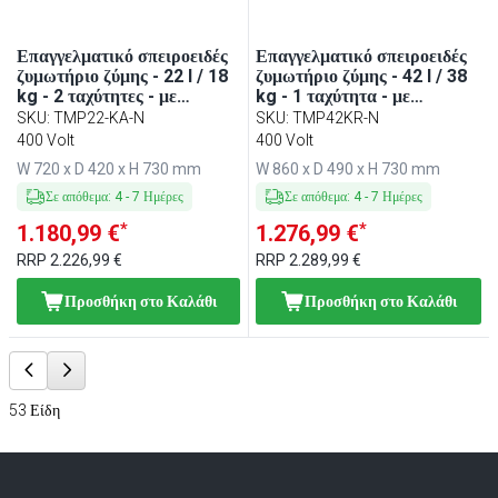
Επαγγελματικό σπειροειδές
Επαγγελματικό σπειροειδές
ζυμωτήριο ζύμης - 22 l / 18
ζυμωτήριο ζύμης - 42 l / 38
kg - 2 ταχύτητες - με
kg - 1 ταχύτητα - με
αποσπώμενο κάδο &
αποσπώμενο κάδο &
SKU
:
TMP22-KA-N
SKU
:
TMP42KR-N
ανοιγόμενη κεφαλή - με
ανοιγόμενη κεφαλή - με
400 Volt
400 Volt
χρονοδιακόπτη - 400 V
χρονοδιακόπτη - 400 V
W 720 x D 420 x H 730 mm
W 860 x D 490 x H 730 mm
Σε απόθεμα
:
4
-
7
Ημέρες
Σε απόθεμα
:
4
-
7
Ημέρες
*
*
1.180,99 €
1.276,99 €
RRP
2.226,99 €
RRP
2.289,99 €
Προσθήκη στο Καλάθι
Προσθήκη στο Καλάθι
53
Είδη