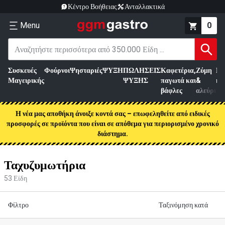
Κέντρο Βοήθειας
Ανταλλακτικά
Menu
0
Συσκευές
Φούρνοι
Ψησταριές
ΨΥΞΗ
ΠΩΛΗΣΕΙΣ
Καφετέρια,
Ζύμη
Επ
Μαγειρικής
ΨΥΞΗΣ
παγωτά και
&
κρ
βάφλες
αλεύρι
Η νέα μας αποθήκη άνοιξε κοντά σας – επωφεληθείτε από ειδικές
προσφορές σε προϊόντα που είναι σε απόθεμα για περιορισμένο χρονικό
διάστημα.
Ταχυζυμωτήρια
53
Είδη
Φίλτρο
Ταξινόμηση κατά