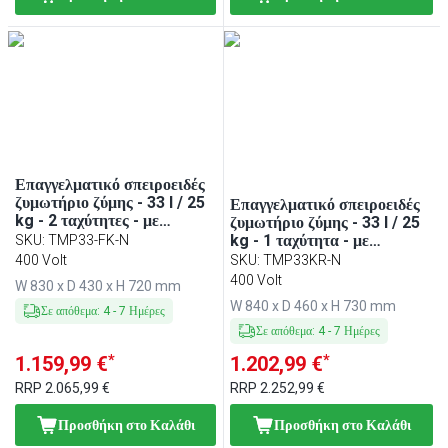
Επαγγελματικό σπειροειδές
ζυμωτήριο ζύμης - 33 l / 25
Επαγγελματικό σπειροειδές
kg - 2 ταχύτητες - με
ζυμωτήριο ζύμης - 33 l / 25
σταθερό κάδο - με
kg - 1 ταχύτητα - με
SKU
:
TMP33-FK-N
χρονοδιακόπτη - 400 V
αποσπώμενο κάδο &
400 Volt
SKU
:
TMP33KR-N
ανοιγόμενη κεφαλή - με
400 Volt
W 830 x D 430 x H 720 mm
χρονοδιακόπτη - 400 V
W 840 x D 460 x H 730 mm
Σε απόθεμα
:
4
-
7
Ημέρες
Σε απόθεμα
:
4
-
7
Ημέρες
*
*
1.159,99 €
1.202,99 €
RRP
2.065,99 €
RRP
2.252,99 €
Προσθήκη στο Καλάθι
Προσθήκη στο Καλάθι