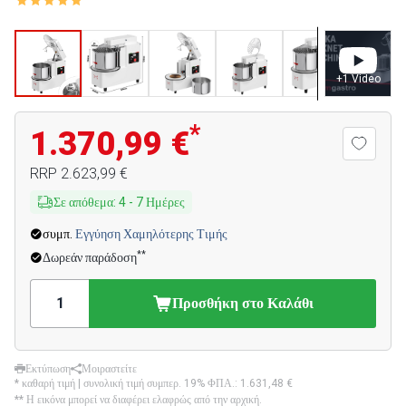
+
1
Video
*
1.370,99 €
RRP
2.623,99 €
Σε απόθεμα
:
4
-
7
Ημέρες
συμπ.
Εγγύηση Χαμηλότερης Τιμής
**
Δωρεάν παράδοση
Προσθήκη στο Καλάθι
Εκτύπωση
Μοιραστείτε
* καθαρή τιμή | συνολική τιμή συμπερ. 19% ΦΠΑ.:
1.631,48 €
** Η εικόνα μπορεί να διαφέρει ελαφρώς από την αρχική.