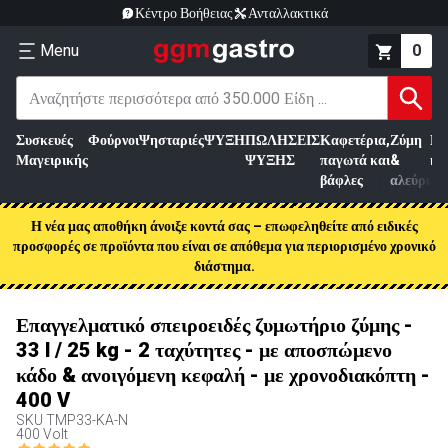
Κέντρο Βοήθειας
Ανταλλακτικά
Menu
0
Συσκευές
Φούρνοι
Ψησταριές
ΨΥΞΗ
ΠΩΛΗΣΕΙΣ
Καφετέρια,
Ζύμη
Επ
Μαγειρικής
ΨΥΞΗΣ
παγωτά και
&
κρ
βάφλες
αλεύρι
Η νέα μας αποθήκη άνοιξε κοντά σας – επωφεληθείτε από ειδικές
προσφορές σε προϊόντα που είναι σε απόθεμα για περιορισμένο χρονικό
διάστημα.
Επαγγελματικό σπειροειδές ζυμωτήριο ζύμης -
33 l / 25 kg - 2 ταχύτητες - με αποσπώμενο
κάδο & ανοιγόμενη κεφαλή - με χρονοδιακόπτη -
400 V
SKU
TMP33-KA-N
400 Volt