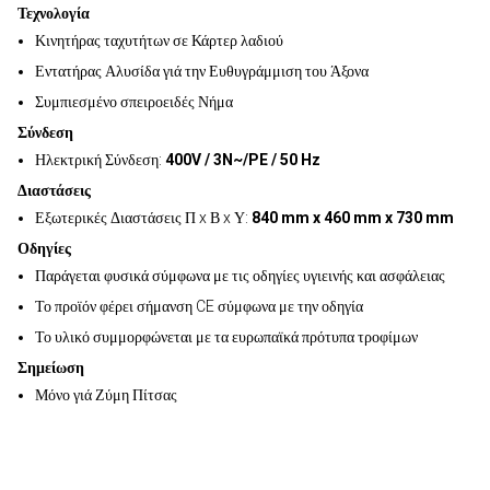
Τεχνολογία
Κινητήρας ταχυτήτων σε Κάρτερ λαδιού
Εντατήρας Αλυσίδα γιά την Ευθυγράμμιση του Άξονα
Συμπιεσμένο σπειροειδές Νήμα
Σύνδεση
Ηλεκτρική Σύνδεση:
400V / 3N~/PE / 50 Hz
Διαστάσεις
Εξωτερικές Διαστάσεις Π x Β x Υ:
840 mm x 460 mm x 730 mm
Οδηγίες
Παράγεται φυσικά σύμφωνα με τις οδηγίες υγιεινής και ασφάλειας
Το προϊόν φέρει σήμανση CE σύμφωνα με την οδηγία
Το υλικό συμμορφώνεται με τα ευρωπαϊκά πρότυπα τροφίμων
Σημείωση
Μόνο γιά Ζύμη Πίτσας