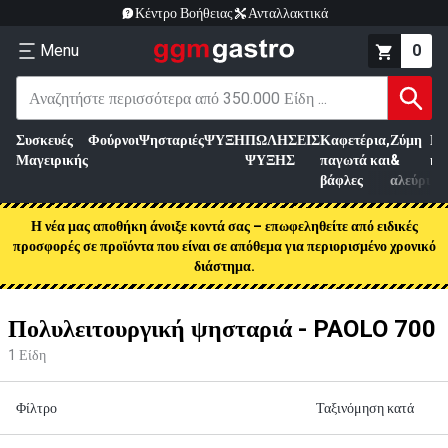
Κέντρο Βοήθειας
Ανταλλακτικά
Menu
0
Συσκευές
Φούρνοι
Ψησταριές
ΨΥΞΗ
ΠΩΛΗΣΕΙΣ
Καφετέρια,
Ζύμη
Επ
Μαγειρικής
ΨΥΞΗΣ
παγωτά και
&
κρ
βάφλες
αλεύρι
Η νέα μας αποθήκη άνοιξε κοντά σας – επωφεληθείτε από ειδικές
προσφορές σε προϊόντα που είναι σε απόθεμα για περιορισμένο χρονικό
διάστημα.
Πολυλειτουργική ψησταριά - PAOLO 700
1
Είδη
Φίλτρο
Ταξινόμηση κατά