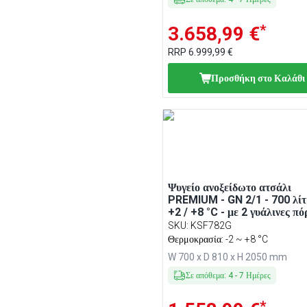
*
3.658,99 €
RRP
6.999,99 €
Προσθήκη στο Καλάθι
Ψυγείο ανοξείδωτο ατσάλι
PREMIUM - GN 2/1 - 700 λίτ
+2 / +8 °C - με 2 γυάλινες πό
Βεβιασμένης κυκλοφορίας,
SKU
:
KSF782G
Αυτόματη απόψυξη, LED
Θερμοκρασία: -2 ~ +8 °C
φωτισμός, Κλειδαριά, R290
W 700 x D 810 x H 2050 mm
Σε απόθεμα
:
4
-
7
Ημέρες
*