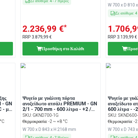
LED φωτισμός
Σε απόθεμα
:
4
-
7
Ημέρες
W 700 x D 810 
Σε απόθεμα
:
4
*
2.236,99 €
1.706,9
RRP
3.879,99 €
RRP
3.139,99 €
Προσθήκη στο Καλάθι
Προσ
ξης
Ψυγείο με γυάλινη πόρτα
Ψυγείο με γυά
 - GN
ανοξείδωτο ατσάλι PREMIUM - GN
ανοξείδωτο α
C - με
2/1 - 700 mm - 600 λίτρα - +2 /
600 λίτρα - -2
+8 °C - με 1 γυάλινη πόρτα -
γυάλινη πόρτα
SKU
:
GKND700-1G
SKU
:
SKND600
ψυξη,
Βεβιασμένης κυκλοφορίας,
κυκλοφορίας,
 °C
Θερμοκρασία: -2 ~ +8 °C
Θερμοκρασία: -2
, R290
Αυτόματη απόψυξη, LED
LED φωτισμός
W 700 x D 843 x H 2168 mm
W 700 x D 743 
φωτισμός, Κλειδαριά, R290
Σε απόθεμα
:
4
-
7
Ημέρες
Σε απόθεμα
:
4