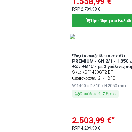
1.558,99 €
RRP
2.709,99 €
Προσθήκη στο Καλάθι
Ψυγείο ανοξείδωτο ατσάλι
PREMIUM - GN 2/1 - 1.350 λ
+2 / +8 °C - με 2 γυάλινες πό
SKU
:
KSF1400GT2-EF
Θερμοκρασια: -2 ~ +8 °C
W 1400 x D 810 x H 2050 mm
Σε απόθεμα
:
4
-
7
Ημέρες
*
2.503,99 €
RRP
4.299,99 €