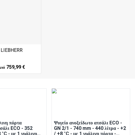
LIEBHERR
759,99 €
Από
λινη πόρτα
Ψυγείο ανοξείδωτο ατσάλι ECO -
τσάλι ECO - 352
GN 2/1 - 740 mm - 440 λίτρα - +2
8 °C - με 1 γυάλινη
/ +8 °C - με 1 γυάλινη πόρτα -