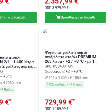
9 €
2.357,99 €
RRP
3.979,99 €
θήκη στο Καλάθι
Προσθήκη στο Καλάθι
Ψυγείο με γυάλινη πόρτα
ανοξείδωτο ατσάλι PREMIUM -
δωτο ατσάλι
265 λίτρα - +2 / +8 °C - με 1
 2/1 - 1.400 λίτρα -
γυάλινη πόρτα - Αυτόματη
ε 2 γυάλινες πόρτες -
SKU
:
KSS400HGN
απόψυξη, Ψηφιακός θερμοστάτης,
κυκλοφορίας,
GS
Θερμοκρασία: +2 ~ +8 °С
R600a
ψυξη, LED
 ~ +8 °C
W 605 x D 600 x H 1854 mm
ειδαριά, R290
0 x H 2050 mm
Σε απόθεμα
:
4
-
7
Ημέρες
-
7
Ημέρες
*
*
9 €
729,99 €
RRP
1.159,99 €