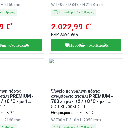
, Κλειδαριά, R290
Κλειδαριά, R290
x H 2150 mm
W 1400 x D 843 x H 2168 mm
-
7
Ημέρες
Σε απόθεμα
:
4
-
7
Ημέρες
*
*
9 €
2.022,99 €
RRP
3.694,99 €
θήκη στο Καλάθι
Προσθήκη στο Καλάθι
λινη πόρτα
Ψυγείο με γυάλινη πόρτα
τσάλι PREMIUM -
ανοξείδωτο ατσάλι PREMIUM -
 / +8 °C - με 1
700 λίτρα - +2 / +8 °C - με 1
 - Βεβιασμένης
γυάλινη πόρτα - Βεβιασμένης
-1G
SKU
:
KF700NDG-EF
 Αυτόματη απόψυξη,
κυκλοφορίας, Αυτόματη απόψυξη,
 ~ +8 °C
Θερμοκρασία: -2 ~ +8 °C
, Κλειδαριά, R290
LED φωτισμός, Κλειδαριά, R290
x H 2168 mm
W 700 x D 810 x H 2050 mm
-
7
Ημέρες
Σε απόθεμα
:
4
-
7
Ημέρες