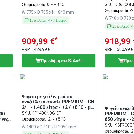
πόρτα - Βεβι
Θερμοκρασία: 0 ~ +8 °C
SKU
:
KS600GN
Αυτόματη από
Θερμοκρασία: -2
W 775 x D 705 x H 1840 mm
θερμοστάτης,
W 740 x D 730 
Σε απόθεμα
:
4
-
7
Ημέρες
Σε απόθεμα
:
4
*
909,99 €
918,99 
RRP
1.429,99 €
RRP
1.500,99 €
Προσθήκη στο Καλάθι
Προσ
Ψυγείο με γυάλινη πόρτα
ανοξείδωτο ατσάλι PREMIUM - GN
2/1 - 1.400 λίτρα - +2 / +8 °C - με
Ψυγείο ανοξεί
2 γυάλινες πόρτες
SKU
:
KF1400NDG-EF
200
PREMIUM - GN
ινες
650 λίτρα - -2
Θερμοκρασία: -2 ~ +8 °C
γυάλινη πόρτα
SKU
:
KSF700GT
W 1400 x D 810 x H 2050 mm
ψυξη,
κυκλοφορίας,
Θερμοκρασια: -2