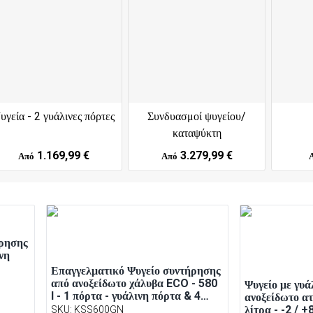
υγεία - 2 γυάλινες πόρτες
Συνδυασμοί ψυγείου/
καταψύκτη
1.169,99 €
3.279,99 €
Από
Από
ήρησης
νη
Επαγγελματικό Ψυγείο συντήρησης
από ανοξείδωτο χάλυβα ECO - 580
Ψυγείο με γυά
l - 1 πόρτα - γυάλινη πόρτα & 4
ανοξείδωτο α
σχάρες - εσωτερική επένδυση ABS
λίτρα - -2 / +
SKU
:
KSS600GN