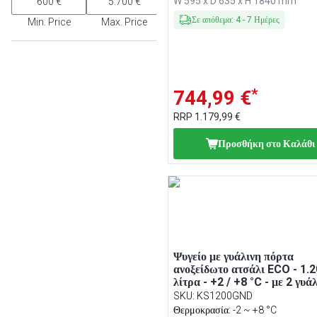
W 595 x D 635 x H 1840 mm
Σε απόθεμα
:
4
-
7
Ημέρες
Min. Price
Max. Price
*
744,99 €
RRP
1.179,99 €
Προσθήκη στο Καλάθι
Ψυγείο με γυάλινη πόρτα
ανοξείδωτο ατσάλι ECO - 1.
λίτρα - +2 / +8 °C - με 2 γυάλ
πόρτες - Βεβιασμένης
SKU
:
KS1200GND
κυκλοφορίας, Αυτόματη από
Θερμοκρασία: -2 ~ +8 °C