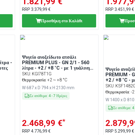
1.821,99 €
1.977,9
RRP
3.379,99 €
RRP
3.451,99 €
Προσθήκη στο Καλάθι
Προσ
Ψυγείο ανοξείδωτο ατσάλι
ίτρα -
PREMIUM PLUS - GN 2/1 - 560
ρτες
λίτρα - +2 / +8 °C - με 1 γυάλινη
Ψυγείο ανοξεί
πόρτα
SKU
:
KGI78T1G
PREMIUM - GN
+2 / +8 °C - μ
Θερμοκρασία: +2 ~ +8 °C
Βεβιασμένης 
SKU
:
KSF1482
W 687 x D 794 x H 2130 mm
Αυτόματη από
Θερμοκρασία: -2
φωτισμός, Κλ
Σε απόθεμα
:
4
-
7
Ημέρες
W 1400 x D 81
Σε απόθεμα
:
4
*
2.468,99 €
2.879,9
RRP
4.776,99 €
RRP
5.299,99 €