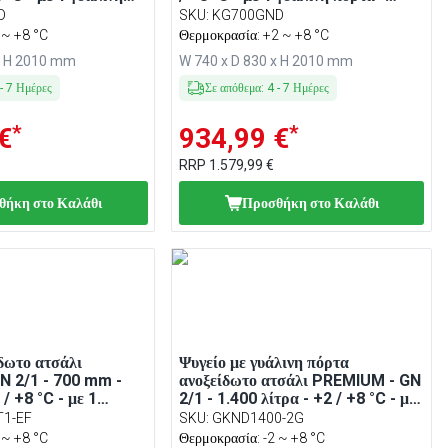
ασμένης κυκλοφορίας,
Βεβιασμένης κυκλοφορίας,
D
SKU
:
KG700GND
ψυξη, Ψηφιακός
Αυτόματη απόψυξη, Ψηφιακός
 ~ +8 °C
Θερμοκρασία: +2 ~ +8 °C
 Κλειδαριά, R290
θερμοστάτης, Κλειδαριά, R290
x H 2010 mm
W 740 x D 830 x H 2010 mm
-
7
Ημέρες
Σε απόθεμα
:
4
-
7
Ημέρες
*
*
€
934,99 €
RRP
1.579,99 €
θήκη στο Καλάθι
Προσθήκη στο Καλάθι
δωτο ατσάλι
Ψυγείο με γυάλινη πόρτα
 2/1 - 700 mm -
ανοξείδωτο ατσάλι PREMIUM - GN
 / +8 °C - με 1
2/1 - 1.400 λίτρα - +2 / +8 °C - με
 - Βεβιασμένης
2 γυάλινες πόρτες - Αυτόματη
1-EF
SKU
:
GKND1400-2G
 Αυτόματη απόψυξη,
απόψυξη, LED φωτισμός,
 ~ +8 °C
Θερμοκρασία: -2 ~ +8 °C