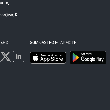
ουσας
κουζίνας &
ΩΣΗΣ
GGM GASTRO ΕΦΑΡΜΟΓΉ