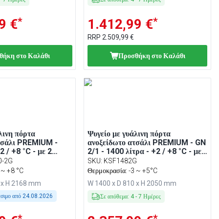
*
*
9 €
1.412,99 €
RRP
2.509,99 €
θήκη στο Καλάθι
Προσθήκη στο Καλάθι
λινη πόρτα
Ψυγείο με γυάλινη πόρτα
τσάλι PREMIUM -
ανοξείδωτο ατσάλι PREMIUM - GN
2 / +8 °C - με 2
2/1 - 1400 λίτρα - +2 / +8 °C - με
ες - Βεβιασμένης
4 μισές γυάλινες πόρτες -
0-2G
SKU
:
KSF1482G
 Αυτόματη απόψυξη,
Βεβιασμένης κυκλοφορίας,
 ~ +8 °C
Θερμοκρασία: -3 ~ +5°C
ιά, R290
Αυτόματη απόψυξη, LED, R290
3 x H 2168 mm
W 1400 x D 810 x H 2050 mm
έσιμο από
24.08.2026
Σε απόθεμα
:
4
-
7
Ημέρες
*
*