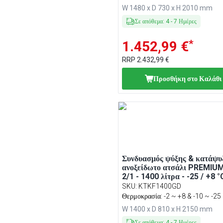
Ψηφιακός θερμοστάτης,
W 1480 x D 730 x H 2010 mm
Κλειδαριά, R290
Σε απόθεμα
:
4
-
7
Ημέρες
*
1.452,99 €
RRP
2.432,99 €
Προσθήκη στο Καλάθι
Συνδυασμός ψύξης & κατάψυ
ανοξείδωτο ατσάλι PREMIUM
2/1 - 1400 λίτρα - -25 / +8 °
2 πόρτες - Βεβιασμένης
SKU
:
KTKF1400GD
κυκλοφορίας, Αυτόματη από
Θερμοκρασία: -2 ~ +8 & -10 ~ -25
LED, Ψηφιακός θερμοστάτης
W 1400 x D 810 x H 2150 mm
Σε απόθεμα
:
4
-
7
Ημέρες