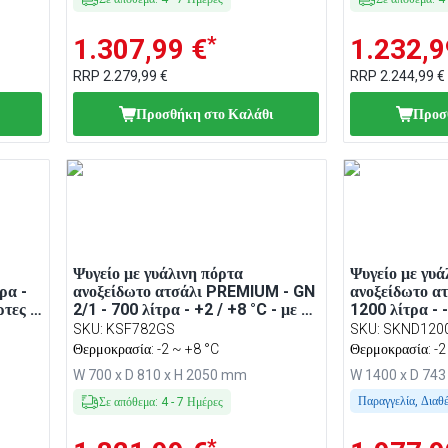
*
1.307,99 €
1.232,9
RRP
2.279,99 €
RRP
2.244,99 €
Προσθήκη στο Καλάθι
Προσ
Ψυγείο με γυάλινη πόρτα
Ψυγείο με γυά
ρα -
ανοξείδωτο ατσάλι PREMIUM - GN
ανοξείδωτο α
ρτες -
2/1 - 700 λίτρα - +2 / +8 °C - με 1
1200 λίτρα - -
γυάλινη πόρτα - Βεβιασμένης
γυάλινες πόρτ
SKU
:
KSF782GS
SKU
:
SKND120
κυκλοφορίας, Αυτόματη απόψυξη,
κυκλοφορίας,
Θερμοκρασία: -2 ~ +8 °C
Θερμοκρασία: -2
LED φωτισμός, Κλειδαριά, R290
LED, Κλειδαρ
W 700 x D 810 x H 2050 mm
W 1400 x D 74
Παραγγελία, Διαθ
Σε απόθεμα
:
4
-
7
Ημέρες
*