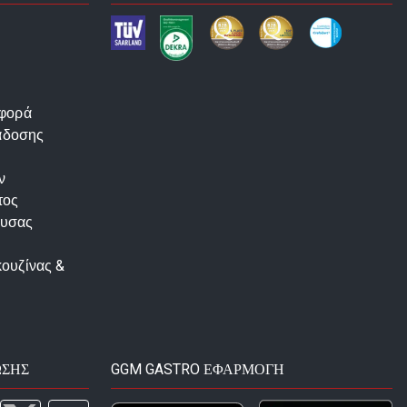
αφορά
άδοσης
ν
τος
ουσας
κουζίνας &
ΩΣΗΣ
GGM GASTRO ΕΦΑΡΜΟΓΉ