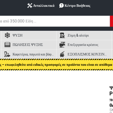
Ανταλλακτικά
Κέντρο Βοήθειας
ΨΥΞΗ
Ζύμη & αλεύρι
ΠΩΛΗΣΕΙΣ ΨΥΞΗΣ
Επεξεργασία κρέατος
Καφετέρια, παγωτά και βάφλες
ΕΞΟΠΛΙΣΜΟΣ ΚΟΥΖΙΝΑΣ
ς – επωφεληθείτε από ειδικές προσφορές σε προϊόντα που είναι σε απόθεμα 
Ψ
P
π
θ
S