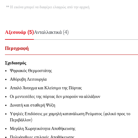
** Η εικόνα μπορεί να διαφέρει ελαφρώς από την αρχική.
Αξεσουάρ
(
5
)
Ανταλλακτικά
(
4
)
Περιγραφή
Σχεδιασμός
Ψηφιακός Θερμοστάτης
Αθόρυβη Λειτουργία
Απαλό Άνοιγμα και Κλείσιμο της Πόρτας
Οι μεντεσέδες της πόρτας δεν μπορούν να αλλάξουν
Δυνατή και σταθερή Ψύξη
Υψηλές Επιδόσεις με χαμηλή κατανάλωση Ρεύματος (φιλικό προς το
Περιβάλλον)
Μεγάλη Χωρητικότητα Αποθήκευσης
Πολυάριθμες επιλογές Αποθήκευσης