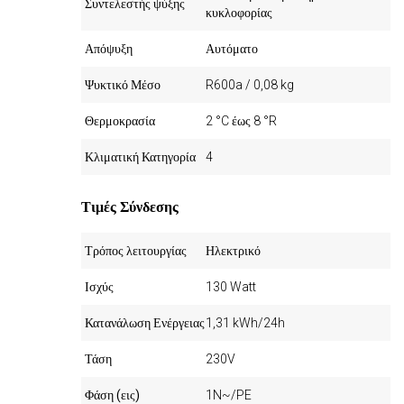
Συντελεστής ψύξης
κυκλοφορίας
Απόψυξη
Αυτόματο
Ψυκτικό Μέσο
R600a / 0,08 kg
Θερμοκρασία
2 °C έως 8 °R
Κλιματική Κατηγορία
4
Τιμές Σύνδεσης
Τρόπος λειτουργίας
Ηλεκτρικό
Ισχύς
130 Watt
Κατανάλωση Ενέργειας
1,31 kWh/24h
Τάση
230V
Φάση (εις)
1N~/PE