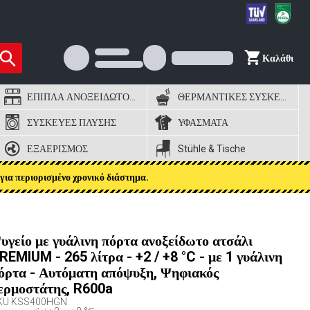
Καλάθι
ΕΠΙΠΛΑ ΑΝΟΞΕΙΔΩΤΟΣ ΧΑΛΥΒΑΣ
ΘΕΡΜΑΝΤΙΚΕΣ ΣΥΣΚΕΥΕΣ
ΣΥΣΚΕΥΕΣ ΠΛΥΣΗΣ
ΥΦΑΣΜΑΤΑ
ΕΞΑΕΡΙΣΜΟΣ
Stühle & Tische
για περιορισμένο χρονικό διάστημα.
υγείο με γυάλινη πόρτα ανοξείδωτο ατσάλι
REMIUM - 265 λίτρα - +2 / +8 °C - με 1 γυάλινη
όρτα - Αυτόματη απόψυξη, Ψηφιακός
ερμοστάτης, R600a
KU
KSS400HGN