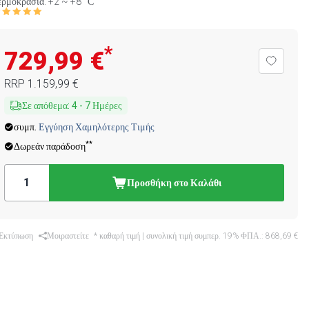
ρμοκρασία: +2 ~ +8 °С
*
729,99 €
RRP
1.159,99 €
Σε απόθεμα
:
4
-
7
Ημέρες
συμπ.
Εγγύηση Χαμηλότερης Τιμής
**
Δωρεάν παράδοση
Προσθήκη στο Καλάθι
Εκτύπωση
Μοιραστείτε
* καθαρή τιμή | συνολική τιμή συμπερ. 19% ΦΠΑ.:
868,69 €