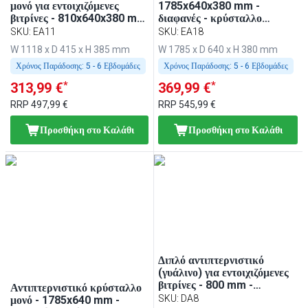
μονό για εντοιχιζόμενες
1785x640x380 mm -
βιτρίνες - 810x640x380 mm
διαφανές - κρύσταλλο
- πελάτης-πλευρά καμπύλο
ασφαλείας, καμπύλο προς
SKU
:
EA11
SKU
:
EA18
κρύσταλλο, 2 στρογγυλοί
την πλευρά πελάτη, 2 στύλοι
W 1118 x D 415 x H 385 mm
W 1785 x D 640 x H 380 mm
σωληνωτοί βραχίονες ως
στρογγυλού σωλήνα ως βάση
βάση - συμβατό με BA116,
Χρόνος Παράδοσης:
5 - 6 Εβδομάδες
- συμβατό με BA186,
Χρόνος Παράδοσης:
5 - 6 Εβδομάδες
WA116, KA116, PA116 &
WA186, KA186, PA186 &
*
*
313,99 €
369,99 €
EA116
EA186
RRP
497,99 €
RRP
545,99 €
Προσθήκη στο Καλάθι
Προσθήκη στο Καλάθι
Διπλό αντιπτερνιστικό
(γυάλινο) για εντοιχιζόμενες
βιτρίνες - 800 mm -
Αντιπτερνιστικό κρύσταλλο
κατάλληλο για BA86, WA86,
SKU
:
DA8
μονό - 1785x640 mm -