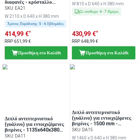
KA86, PA86 & EA86 -
διαφανές - κρύσταλλο
W 810 x D 640 x H 380 mm
810x640x380 mm
ασφαλείας, καμπύλο πελάτη,
SKU
:
EA21
Σε απόθεμα
:
4
-
7
Ημέρες
2 στρογγυλοί σωλήνες-
W 2110 x D 640 x H 380 mm
βάσεις - για BA216, WA216,
KA216, PA216 & EA216
Χρόνος Παράδοσης:
5 - 6 Εβδομάδες
*
*
414,99 €
430,99 €
RRP
651,99 €
RRP
648,99 €
Προσθήκη στο Καλάθι
Προσθήκη στο Καλάθι
Διπλό αντιπτερνιστικό
(γυάλινο) για εντοιχιζόμενες
Διπλό αντιπτερνιστικό
βιτρίνες - 1500 mm -
(γυάλινο) για εντοιχιζόμενες
κατάλληλο για BA156,
βιτρίνες - 1135x640x380
SKU
:
DA15
WA156, KA156, PA156 &
mm - κατάλληλο για BA116,
SKU
:
DA11
W 1460 x D 640 x H 380 mm