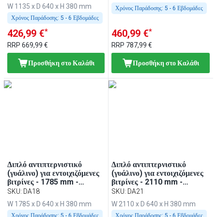
EA156
WA116, KA116, PA116 &
W 1135 x D 640 x H 380 mm
Χρόνος Παράδοσης:
5 - 6 Εβδομάδες
EA116
Χρόνος Παράδοσης:
5 - 6 Εβδομάδες
*
*
426,99 €
460,99 €
RRP
669,99 €
RRP
787,99 €
Προσθήκη στο Καλάθι
Προσθήκη στο Καλάθι
Διπλό αντιπτερνιστικό
Διπλό αντιπτερνιστικό
(γυάλινο) για εντοιχιζόμενες
(γυάλινο) για εντοιχιζόμενες
βιτρίνες - 1785 mm -
βιτρίνες - 2110 mm -
κατάλληλο για BA186,
2110x640x380 mm -
SKU
:
DA18
SKU
:
DA21
WA186, KA186, PA186 &
κατάλληλο για BA216,
W 1785 x D 640 x H 380 mm
W 2110 x D 640 x H 380 mm
EA186 - 1785x640x380 mm
WA216, KA216, PA216 &
Χρόνος Παράδοσης:
5 - 6 Εβδομάδες
EA216
Χρόνος Παράδοσης:
5 - 6 Εβδομάδες