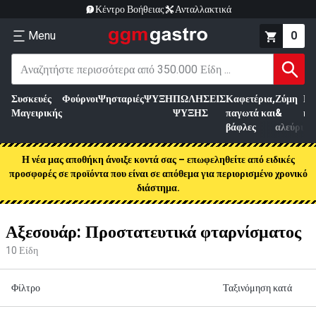
Κέντρο Βοήθειας
Ανταλλακτικά
Menu
0
Συσκευές
Φούρνοι
Ψησταριές
ΨΥΞΗ
ΠΩΛΗΣΕΙΣ
Καφετέρια,
Ζύμη
Επ
Μαγειρικής
ΨΥΞΗΣ
παγωτά και
&
κρ
βάφλες
αλεύρι
Η νέα μας αποθήκη άνοιξε κοντά σας – επωφεληθείτε από ειδικές
προσφορές σε προϊόντα που είναι σε απόθεμα για περιορισμένο χρονικό
διάστημα.
Αξεσουάρ: Προστατευτικά φταρνίσματος
10
Είδη
Φίλτρο
Ταξινόμηση κατά