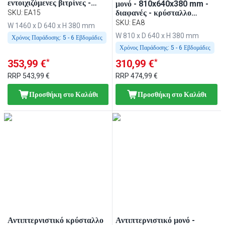
εντοιχιζόμενες βιτρίνες -
μονό - 810x640x380 mm -
1460x640x380 mm -
διαφανές - κρύσταλλο
SKU
:
EA15
συμβατό με BA156, WA156,
ασφαλείας, καμπύλη πελάτη,
SKU
:
EA8
W 1460 x D 640 x H 380 mm
KA156, PA156 & EA156
με 2 στρογγυλούς σωλήνες-
W 810 x D 640 x H 380 mm
Χρόνος Παράδοσης:
5 - 6 Εβδομάδες
βάσεις - συμβατό με BA86,
WA86, KA86, PA86 & EA86
Χρόνος Παράδοσης:
5 - 6 Εβδομάδες
*
*
353,99 €
310,99 €
RRP
543,99 €
RRP
474,99 €
Προσθήκη στο Καλάθι
Προσθήκη στο Καλάθι
Αντιπτερνιστικό κρύσταλλο
Αντιπτερνιστικό μονό -