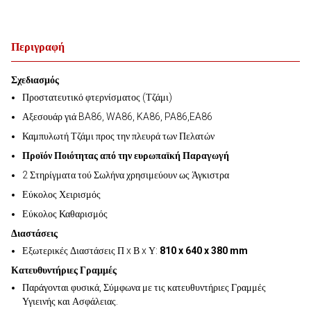
Περιγραφή
Σχεδιασμός
Προστατευτικό φτερνίσματος (Τζάμι)
Αξεσουάρ γιά BA86, WA86, KA86, PA86,EA86
Καμπυλωτή Τζάμι προς την πλευρά των Πελατών
Προϊόν Ποιότητας από την ευρωπαϊκή Παραγωγή
2 Στηρίγματα τού Σωλήνα χρησιμεύουν ως Άγκιστρα
Εύκολος Χειρισμός
Εύκολος Καθαρισμός
Διαστάσεις
Εξωτερικές Διαστάσεις Π x Β x Υ:
810 x 640 x 380 mm
Κατευθυντήριες Γραμμές
Παράγονται φυσικά, Σύμφωνα με τις κατευθυντήριες Γραμμές
Υγιεινής και Ασφάλειας.