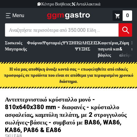
Κέντρο Βοήθειας
Ανταλλακτικά
Menu
0
Συσκευές
Φούρνοι
Ψησταριές
ΨΥΞΗ
ΠΩΛΗΣΕΙΣ
Καφετέρια,
Ζύμη
Επ
Μαγειρικής
ΨΥΞΗΣ
παγωτά και
&
κρ
βάφλες
αλεύρι
Η νέα μας αποθήκη άνοιξε κοντά σας – επωφεληθείτε από ειδικές
προσφορές σε προϊόντα που είναι σε απόθεμα για περιορισμένο χρονικό
διάστημα.
Αντιπτερνιστικό κρύσταλλο μονό -
810x640x380 mm - διαφανές - κρύσταλλο
ασφαλείας, καμπύλη πελάτη, με 2 στρογγυλούς
σωλήνες-βάσεις - συμβατό με BA86, WA86,
KA86, PA86 & EA86
SKU
EA8