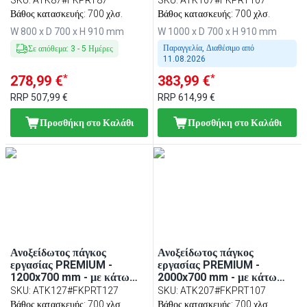
κοπής πολυαιθυλενίου
κοπής πολυαιθυλενίου
Βάθος κατασκευής: 700 χλσ.
Βάθος κατασκευής: 700 χλσ.
Κόκκινο
Κόκκινο
W 800 x D 700 x H 910 mm
W 1000 x D 700 x H 910 mm
Παραγγελία, Διαθέσιμο από
Σε απόθεμα
:
3
-
5
Ημέρες
11.08.2026
*
*
278,99 €
383,99 €
RRP
507,99 €
RRP
614,99 €
Προσθήκη στο Καλάθι
Προσθήκη στο Καλάθι
Ανοξείδωτος πάγκος
Ανοξείδωτος πάγκος
εργασίας PREMIUM -
εργασίας PREMIUM -
1200x700 mm - με κάτω
2000x700 mm - με κάτω
ράφι - περιλαμβάνει πλάκα
ράφι - περιλαμβάνει πλάκα
SKU
:
ATK127#FKPRT127
SKU
:
ATK207#FKPRT107
κοπής πολυαιθυλενίου
κοπής πολυαιθυλενίου
Βάθος κατασκευής: 700 χλσ.
Βάθος κατασκευής: 700 χλσ.