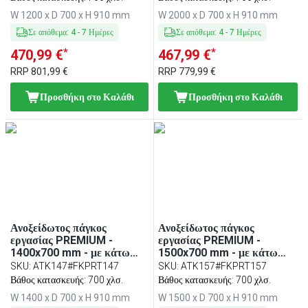
Κόκκινο
Κόκκινο
W 1200 x D 700 x H 910 mm
W 2000 x D 700 x H 910 mm
Σε απόθεμα
:
4
-
7
Ημέρες
Σε απόθεμα
:
4
-
7
Ημέρες
*
*
470,99 €
467,99 €
RRP
801,99 €
RRP
779,99 €
Προσθήκη στο Καλάθι
Προσθήκη στο Καλάθι
Ανοξείδωτος πάγκος
Ανοξείδωτος πάγκος
εργασίας PREMIUM -
εργασίας PREMIUM -
1400x700 mm - με κάτω
1500x700 mm - με κάτω
ράφι - περιλαμβάνει πλάκα
ράφι - περιλαμβάνει πλάκα
SKU
:
ATK147#FKPRT147
SKU
:
ATK157#FKPRT157
κοπής πολυαιθυλενίου
κοπής πολυαιθυλενίου
Βάθος κατασκευής: 700 χλσ.
Βάθος κατασκευής: 700 χλσ.
Κόκκινο
Κόκκινο
W 1400 x D 700 x H 910 mm
W 1500 x D 700 x H 910 mm