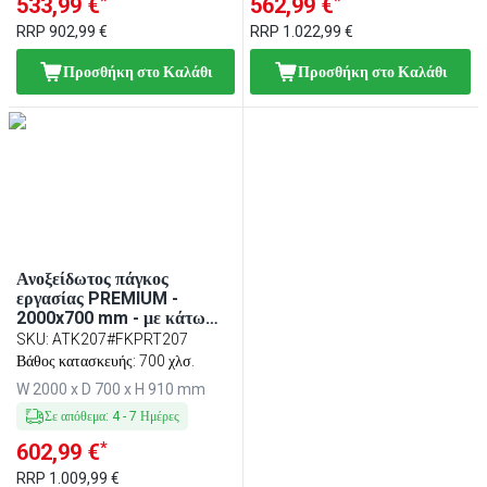
*
*
533,99 €
562,99 €
RRP
902,99 €
RRP
1.022,99 €
Προσθήκη στο Καλάθι
Προσθήκη στο Καλάθι
Ανοξείδωτος πάγκος
εργασίας PREMIUM -
2000x700 mm - με κάτω
ράφι - περιλαμβάνει πλάκα
SKU
:
ATK207#FKPRT207
κοπής πολυαιθυλενίου
Βάθος κατασκευής: 700 χλσ.
Κόκκινο
W 2000 x D 700 x H 910 mm
Σε απόθεμα
:
4
-
7
Ημέρες
*
602,99 €
RRP
1.009,99 €