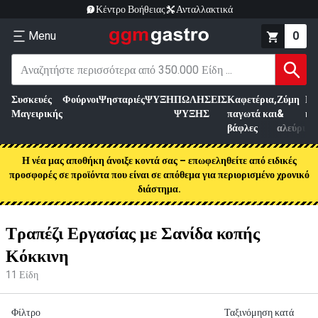
Κέντρο Βοήθειας
Ανταλλακτικά
Menu
0
Συσκευές
Φούρνοι
Ψησταριές
ΨΥΞΗ
ΠΩΛΗΣΕΙΣ
Καφετέρια,
Ζύμη
Επ
Μαγειρικής
ΨΥΞΗΣ
παγωτά και
&
κρ
βάφλες
αλεύρι
Η νέα μας αποθήκη άνοιξε κοντά σας – επωφεληθείτε από ειδικές
προσφορές σε προϊόντα που είναι σε απόθεμα για περιορισμένο χρονικό
διάστημα.
Τραπέζι Εργασίας με Σανίδα κοπής
Κόκκινη
11
Είδη
Φίλτρο
Ταξινόμηση κατά