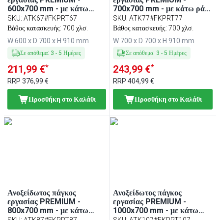
600x700 mm - με κάτω
700x700 mm - με κάτω ράφι
ράφι - περιλαμβάνει πλάκα
- περιλαμβάνει πλάκα κοπής
SKU
:
ATK67#FKPRT67
SKU
:
ATK77#FKPRT77
κοπής πολυαιθυλενίου
πολυαιθυλενίου Κόκκινο
Βάθος κατασκευής: 700 χλσ.
Βάθος κατασκευής: 700 χλσ.
Κόκκινο
W 600 x D 700 x H 910 mm
W 700 x D 700 x H 910 mm
Σε απόθεμα
:
3
-
5
Ημέρες
Σε απόθεμα
:
3
-
5
Ημέρες
*
*
211,99 €
243,99 €
RRP
376,99 €
RRP
404,99 €
Προσθήκη στο Καλάθι
Προσθήκη στο Καλάθι
Ανοξείδωτος πάγκος
Ανοξείδωτος πάγκος
εργασίας PREMIUM -
εργασίας PREMIUM -
800x700 mm - με κάτω
1000x700 mm - με κάτω
ράφι - περιλαμβάνει πλάκα
ράφι - περιλαμβάνει πλάκα
SKU
:
ATK87#FKPRT87
SKU
:
ATK107#FKPRT107