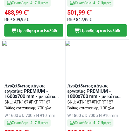
Σε απόθεμα
:
4
-
7
Ημέρες
Σε απόθεμα
:
4
-
7
Ημέρες
*
*
488,99 €
501,99 €
RRP
809,99 €
RRP
847,99 €
Προσθήκη στο Καλάθι
Προσθήκη στο Καλάθι
Ανοξείδωτος πάγκος
Ανοξείδωτος πάγκος
εργασίας PREMIUM -
εργασίας PREMIUM -
1600x700 mm - με κάτω
1800x700 mm - με κάτω
ράφι - περιλαμβάνει πλάκα
ράφι - περιλαμβάνει πλάκα
SKU
:
ATK167#FKPRT167
SKU
:
ATK187#FKPRT187
κοπής πολυαιθυλενίου
κοπής πολυαιθυλενίου
Βάθος κατασκευής: 700 χλσ.
Βάθος κατασκευής: 700 χλσ.
Κόκκινο
Κόκκινο
W 1600 x D 700 x H 910 mm
W 1800 x D 700 x H 910 mm
Σε απόθεμα
:
4
-
7
Ημέρες
Σε απόθεμα
:
4
-
7
Ημέρες