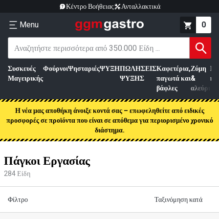
Κέντρο Βοήθειας
Ανταλλακτικά
Menu
0
Συσκευές
Φούρνοι
Ψησταριές
ΨΥΞΗ
ΠΩΛΗΣΕΙΣ
Καφετέρια,
Ζύμη
Επ
Μαγειρικής
ΨΥΞΗΣ
παγωτά και
&
κρ
βάφλες
αλεύρι
Η νέα μας αποθήκη άνοιξε κοντά σας – επωφεληθείτε από ειδικές
προσφορές σε προϊόντα που είναι σε απόθεμα για περιορισμένο χρονικό
διάστημα.
Πάγκοι Εργασίας
284
Είδη
Φίλτρο
Ταξινόμηση κατά