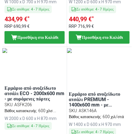
W 1000 x D 700 x H 970 mm
W 1200 x D 600 x H 970 mm
Σε απόθεμα
:
4
-
7
Ημέρες
Σε απόθεμα
:
4
-
7
Ημέρες
*
*
434,99 €
440,99 €
RRP
690,99 €
RRP
716,99 €
Προσθήκη στο Καλάθι
Προσθήκη στο Καλάθι
Ερμάριο από ανοξείδωτο
ατσάλι ECO - 2000x600 mm
Ερμάριο από ανοξείδωτο
- με συρόμενες πόρτες
ατσάλι PREMIUM -
1400x600 mm - με
SKU
:
ASFK206
συρόμενες πόρτες - με
Βάθος κατασκευής: 600 χλσ.
SKU
:
ASK146A
υπερυψωμένη πλάτη 100
Παραδίδεται αποσυναρμολογημένο
Βάθος κατασκευής: 600 χιλ/στά
W 2000 x D 600 x H 870 mm
mm
W 1400 x D 600 x H 970 mm
Σε απόθεμα
:
4
-
7
Ημέρες
Σε απόθεμα
:
4
-
7
Ημέρες