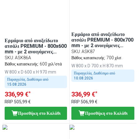
Ερμάριο από ανοξείδωτο
ατσάλι PREMIUM - 800x700
Ερμάριο από ανοξείδωτο
mm - με 2 ανοιγόμενες
ατσάλι PREMIUM - 800x600
πόρτες
mm - με 2 ανοιγόμενες
SKU
:
ASK87
πόρτες - με υπερυψωμένη
SKU
:
ASK86A
Βάθος κατασκευής: 700 χλσ.
πλάτη 100 mm
Βάθος κατασκευής: 600 χιλ/στά
W 800 x D 700 x H 870 mm
W 800 x D 600 x H 970 mm
Παραγγελία, Διαθέσιμο από
10.08.2026
Παραγγελία, Διαθέσιμο από
15.08.2026
*
*
336,99 €
336,99 €
RRP
505,99 €
RRP
506,99 €
Προσθήκη στο Καλάθι
Προσθήκη στο Καλάθι