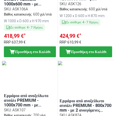
συρόμενες πόρτες
1000x600 mm - με
SKU
:
ASK126
συρόμενες πόρτες - με
SKU
:
ASK106A
Βάθος κατασκευής: 600 χιλ/στά
υπερυψωμένη πλάτη 100
Βάθος κατασκευής: 600 χιλ/στά
W 1200 x D 600 x H 870 mm
mm
W 1000 x D 600 x H 970 mm
Σε απόθεμα
:
4
-
7
Ημέρες
Σε απόθεμα
:
4
-
7
Ημέρες
*
*
418,99 €
424,99 €
RRP
637,99 €
RRP
610,99 €
Προσθήκη στο Καλάθι
Προσθήκη στο Καλάθι
Ερμάριο από ανοξείδωτο
ατσάλι PREMIUM -
Ερμάριο από ανοξείδωτο
1000x700 mm - με
ατσάλι PREMIUM - 800x700
συρόμενες πόρτες
mm - με 2 ανοιγόμενες
SKU
:
ASK107
πόρτες - με υπερυψωμένη
Βάθος κατασκευής: 700 χλσ.
SKU
:
ASK87A