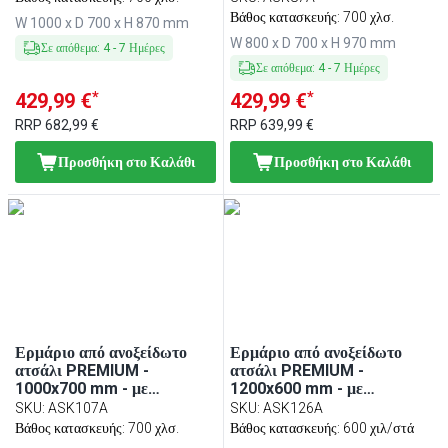
πλάτη 100 mm
Βάθος κατασκευής: 700 χλσ.
W 1000 x D 700 x H 870 mm
W 800 x D 700 x H 970 mm
Σε απόθεμα
:
4
-
7
Ημέρες
Σε απόθεμα
:
4
-
7
Ημέρες
*
*
429,99 €
429,99 €
RRP
682,99 €
RRP
639,99 €
Προσθήκη στο Καλάθι
Προσθήκη στο Καλάθι
Ερμάριο από ανοξείδωτο
Ερμάριο από ανοξείδωτο
ατσάλι PREMIUM -
ατσάλι PREMIUM -
1000x700 mm - με
1200x600 mm - με
συρόμενες πόρτες - με
συρόμενες πόρτες - με
SKU
:
ASK107A
SKU
:
ASK126A
υπερυψωμένη πλάτη 100
υπερυψωμένη πλάτη 100
Βάθος κατασκευής: 700 χλσ.
Βάθος κατασκευής: 600 χιλ/στά
mm
mm