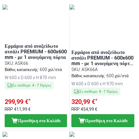
Ερμάριο από ανοξείδωτο
ατσάλι PREMIUM - 600x600
Ερμάριο από ανοξείδωτο
mm - με 1 ανοιγόμενη πόρτα
ατσάλι PREMIUM - 600x600
mm - με 1 ανοιγόμενη πόρτα
SKU
:
ASK66
- με υπερυψωμένη πλάτη
Βάθος κατασκευής: 600 χιλ/στά
SKU
:
ASK66A
100 mm
Βάθος κατασκευής: 600 χιλ/στά
W 600 x D 600 x H 870 mm
W 600 x D 600 x H 970 mm
Σε απόθεμα
:
4
-
7
Ημέρες
Σε απόθεμα
:
4
-
7
Ημέρες
*
*
299,99 €
320,99 €
RRP
411,99 €
RRP
454,99 €
Προσθήκη στο Καλάθι
Προσθήκη στο Καλάθι