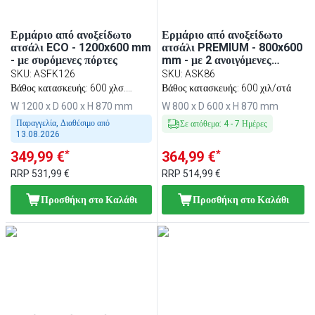
Ερμάριο από ανοξείδωτο
Ερμάριο από ανοξείδωτο
ατσάλι ECO - 1200x600 mm
ατσάλι PREMIUM - 800x600
- με συρόμενες πόρτες
mm - με 2 ανοιγόμενες
πόρτες
SKU
:
ASFK126
SKU
:
ASK86
Βάθος κατασκευής: 600 χλσ.
Βάθος κατασκευής: 600 χιλ/στά
Παραδίδεται αποσυναρμολογημένο
W 1200 x D 600 x H 870 mm
W 800 x D 600 x H 870 mm
Παραγγελία, Διαθέσιμο από
Σε απόθεμα
:
4
-
7
Ημέρες
13.08.2026
*
*
349,99 €
364,99 €
RRP
531,99 €
RRP
514,99 €
Προσθήκη στο Καλάθι
Προσθήκη στο Καλάθι