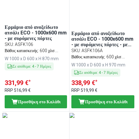
Ερμάριο από ανοξείδωτο
ατσάλι ECO - 1000x600 mm
Ερμάριο από ανοξείδωτο
- με συρόμενες πόρτες
ατσάλι ECO - 1000x600 mm
- με συρόμενες πόρτες - με
SKU
:
ASFK106
υπερυψωμένη πλάτη 100
Βάθος κατασκευής: 600 χλσ.
SKU
:
ASFK106A
mm
Παραδίδεται αποσυναρμολογημένο
Βάθος κατασκευής: 600 χλσ.
W 1000 x D 600 x H 870 mm
Παραδίδεται αποσυναρμολογημένο
W 1000 x D 600 x H 970 mm
Σε απόθεμα
:
4
-
7
Ημέρες
Σε απόθεμα
:
4
-
7
Ημέρες
*
*
331,99 €
338,99 €
RRP
516,99 €
RRP
519,99 €
Προσθήκη στο Καλάθι
Προσθήκη στο Καλάθι