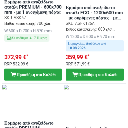
Ερμάριο από ανοξείδωτο
ατσάλι PREMIUM - 600x700
Ερμάριο από ανοξείδωτο
mm - με 1 ανοιγόμενη πόρτα
ατσάλι ECO - 1200x600 mm
- με συρόμενες πόρτες - με
SKU
:
ASK67
υπερυψωμένη πλάτη 100
Βάθος κατασκευής: 700 χλσ.
SKU
:
ASFK126A
mm
Βάθος κατασκευής: 600 χλσ.
W 600 x D 700 x H 870 mm
Παραδίδεται αποσυναρμολογημένο
W 1200 x D 600 x H 970 mm
Σε απόθεμα
:
4
-
7
Ημέρες
Παραγγελία, Διαθέσιμο από
10.08.2026
*
*
372,99 €
359,99 €
RRP
532,99 €
RRP
571,99 €
Προσθήκη στο Καλάθι
Προσθήκη στο Καλάθι
Ερμάριο από ανοξείδωτο