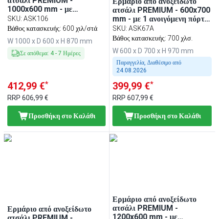
ατσάλι PREMIUM -
Ερμάριο από ανοξείδωτο
1000x600 mm - με
ατσάλι PREMIUM - 600x700
συρόμενες πόρτες
mm - με 1 ανοιγόμενη πόρτα
SKU
:
ASK106
- με υπερυψωμένη πλάτη
Βάθος κατασκευής: 600 χιλ/στά
SKU
:
ASK67A
100 mm
Βάθος κατασκευής: 700 χλσ.
W 1000 x D 600 x H 870 mm
W 600 x D 700 x H 970 mm
Σε απόθεμα
:
4
-
7
Ημέρες
Παραγγελία, Διαθέσιμο από
24.08.2026
*
*
412,99 €
399,99 €
RRP
606,99 €
RRP
607,99 €
Προσθήκη στο Καλάθι
Προσθήκη στο Καλάθι
Ερμάριο από ανοξείδωτο
ατσάλι PREMIUM -
Ερμάριο από ανοξείδωτο
1200x600 mm - με
ατσάλι PREMIUM -