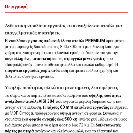
Περιγραφή
Ανθεκτική ντουλάπα εργασίας από ανοξείδωτο ατσάλι για
επαγγελματικές απαιτήσεις
Η
ντουλάπα εργασίας από ανοξείδωτο ατσάλι PREMIUM
προσφέρει
με τις συμπαγείς διαστάσεις της 800x700mm μια ιδανική λύση για
χρήση στη γαστρονομία και το λιανικό εμπόριο. Διακρίνεται για την
συγκολλημένη κατασκευή
και τις
στρογγυλεμένες γωνίες
, που
εξασφαλίζουν όχι μόνο σταθερότητα αλλά και εύκολο καθαρισμό. Η
επιφάνεια εργασίας χωρίς ανύψωση
επιτρέπει ευέλικτη χρήση και
βέλτιστες συνθήκες εργασίας.
Υψηλής ποιότητας υλικά και μελετημένες λεπτομέρειες
Το σώμα και οι πόρτες είναι κατασκευασμένα από
υψηλής ποιότητας
ανοξείδωτο ατσάλι AISI 304
, που εγγυάται μεγάλη διάρκεια ζωής και
αντοχή στη διάβρωση. Η
πάχους 60 mm επιφάνεια εργασίας
ενισχύεται
με MDF Omega, προσφέροντας υψηλή αντοχή σε φορτία. Συνολικά, η
ντουλάπα έχει
φορτίο αντοχής έως 500 kg
, ενώ το ρυθμιζόμενο σε ύψος
ενδιάμεσο ράφι μπορεί να φέρει φορτίο έως 72 kg. Οι
διπλοτοιχωτές
πόρτες με φτερά
ανοίγουν και κλείνουν ομαλά, ενώ τα ελαστικά και