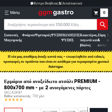
Κέντρο Βοήθειας
Ανταλλακτικά
Menu
0
Συσκευές
Φούρνοι
Ψησταριές
ΨΥΞΗ
ΠΩΛΗΣΕΙΣ
Καφετέρια,
Ζύμη
Επ
Μαγειρικής
ΨΥΞΗΣ
παγωτά και
&
κρ
βάφλες
αλεύρι
Η νέα μας αποθήκη άνοιξε κοντά σας – επωφεληθείτε από ειδικές
προσφορές σε προϊόντα που είναι σε απόθεμα για περιορισμένο χρονικό
διάστημα.
Ερμάριο από ανοξείδωτο ατσάλι PREMIUM -
800x700 mm - με 2 ανοιγόμενες πόρτες
SKU
ASK87
Βάθος κατασκευής: 700 χλσ.