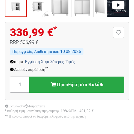
+
1
Video
*
336,99 €
RRP
506,99 €
Παραγγελία, Διαθέσιμο από
10.08.2026
συμπ.
Εγγύηση Χαμηλότερης Τιμής
**
Δωρεάν παράδοση
Προσθήκη στο Καλάθι
Εκτύπωση
Μοιραστείτε
* καθαρή τιμή | συνολική τιμή συμπερ. 19% ΦΠΑ.:
401,02 €
** Η εικόνα μπορεί να διαφέρει ελαφρώς από την αρχική.