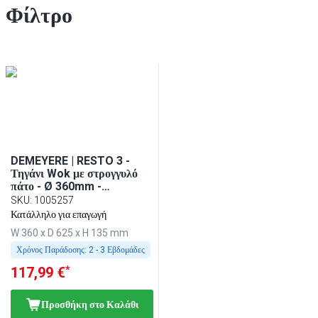
Φίλτρο
DEMEYERE | RESTO 3 -
Τηγάνι Wok με στρογγυλό
πάτο - Ø 360mm -
Ανοξείδωτο ατσάλι
SKU
:
1005257
Κατάλληλο για επαγωγή
W 360 x D 625 x H 135 mm
Χρόνος Παράδοσης:
2 - 3 Εβδομάδες
*
117,99 €
Προσθήκη στο Καλάθι