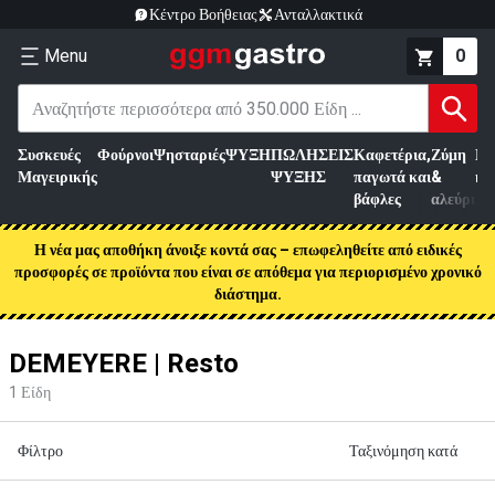
Κέντρο Βοήθειας
Ανταλλακτικά
Menu
0
Συσκευές
Φούρνοι
Ψησταριές
ΨΥΞΗ
ΠΩΛΗΣΕΙΣ
Καφετέρια,
Ζύμη
Επ
Μαγειρικής
ΨΥΞΗΣ
παγωτά και
&
κρ
βάφλες
αλεύρι
Η νέα μας αποθήκη άνοιξε κοντά σας – επωφεληθείτε από ειδικές
προσφορές σε προϊόντα που είναι σε απόθεμα για περιορισμένο χρονικό
διάστημα.
DEMEYERE | Resto
1
Είδη
Φίλτρο
Ταξινόμηση κατά