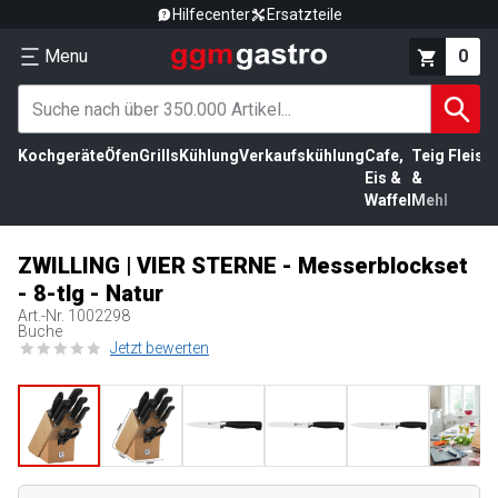
Hilfecenter
Ersatzteile
Menu
0
Kochgeräte
Öfen
Grills
Kühlung
Verkaufskühlung
Cafe,
Teig
Fleisc
Eis &
&
Waffel
Mehl
ZWILLING | VIER STERNE - Messerblockset
- 8-tlg - Natur
Art.-Nr.
1002298
Buche
Jetzt bewerten