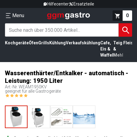
Hilfecenter
Ersatzteile
Menu
0
Kochgeräte
Öfen
Grills
Kühlung
Verkaufskühlung
Cafe,
Teig
Fleisc
Eis &
&
Waffel
Mehl
Wasserenthärter/Entkalker - automatisch -
Leistung: 1950 Liter
Art.-Nr.
WEAM1950KV
geeignet für alle Gastrogeräte