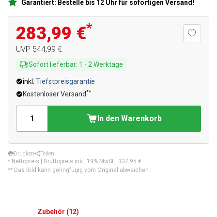
Garantiert: Bestelle bis 12 Uhr für sofortigen Versand!
*
283,99 €
UVP
544,99 €
Sofort lieferbar
:
1
-
2
Werktage
inkl.
Tiefstpreisgarantie
**
Kostenloser Versand
In den Warenkorb
Drucken
Teilen
* Nettopreis | Bruttopreis inkl. 19% MwSt.:
337,95 €
** Das Bild kann geringfügig vom Original abweichen.
Zubehör
(
12
)