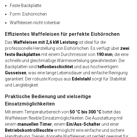
Feste Backplatte
Form: Eishörnchen
Waffeleisen nicht rotierbar
Effizientes Waffeleisen für perfekte Eishörnchen
Das
Waffeleisen mit 2,6 kW Leistung
ist ideal für die
professionelle Herstellung von Eishörnchen. Es verfügt über
zwei
feste Backplatten
mit einem Durchmesser von
190 mm
, die eine
schnelle und gleichmäßige Wärmeverteilung gewährleisten. Die
Backplatten sind
teflonbeschichtet
und aus hochwertigem
Gusseisen
, was eine lange Lebensdauer und einfache Reinigung
garantiert. Der robuste Korpus aus
Edelstahl
sorgt für Stabilität
und Langlebigkeit.
Praktische Bedienung und vielseitige
Einsatzmöglichkeiten
Mit einem Temperaturbereich von
50 °C bis 300 °C
bietet das
Waffeleisen flexible Einsatzmöglichkeiten. Die Ausstattung mit
einem
manuellen Timer
, einem
Ein/Aus-Schalter
und einer
Betriebskontrollleuchte
ermöglicht eine einfache und sichere
Handhabung. Dieses doppelte Waffeleisen ist perfekt geeignet für