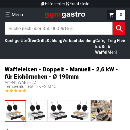
Hilfecenter
Ersatzteile
Menu
0
Kochgeräte
Öfen
Grills
Kühlung
Verkaufskühlung
Cafe,
Teig
Fleisc
Eis &
&
Waffel
Mehl
Waffeleisen - Doppelt - Manuell - 2,6 kW -
für Eishörnchen - Ø 190mm
Art.-Nr.
WAEEHJ2
Temperatur: +50 bis +300 °C