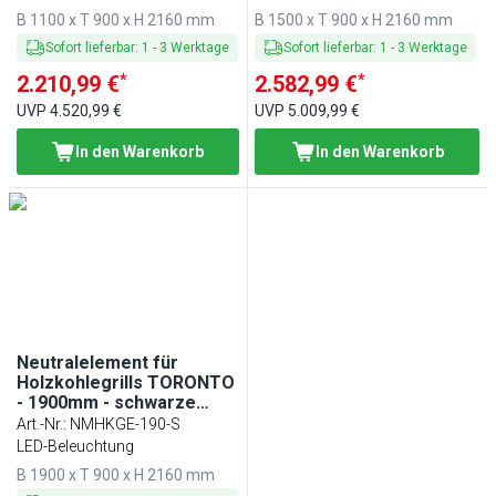
B 1100 x T 900 x H 2160 mm
B 1500 x T 900 x H 2160 mm
Sofort lieferbar
:
1
-
3
Werktage
Sofort lieferbar
:
1
-
3
Werktage
*
*
2.210,99 €
2.582,99 €
UVP
4.520,99 €
UVP
5.009,99 €
In den Warenkorb
In den Warenkorb
Neutralelement für
Holzkohlegrills TORONTO
- 1900mm - schwarze
Front - schwarze Granit-
Art.-Nr.
:
NMHKGE-190-S
Arbeitsplatte
LED-Beleuchtung
B 1900 x T 900 x H 2160 mm