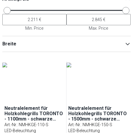
Min. Price
Max. Price
Breite
Min
Max
Neutralelement für
Neutralelement für
Holzkohlegrills TORONTO
Holzkohlegrills TORONTO
- 1100mm - schwarze
- 1500mm - schwarze
Front - schwarze Granit-
Front - schwarze Granit-
Art.-Nr.
:
NMHKGE-110-S
Art.-Nr.
:
NMHKGE-150-S
Arbeitsplatte
Arbeitsplatte
LED-Beleuchtung
LED-Beleuchtung