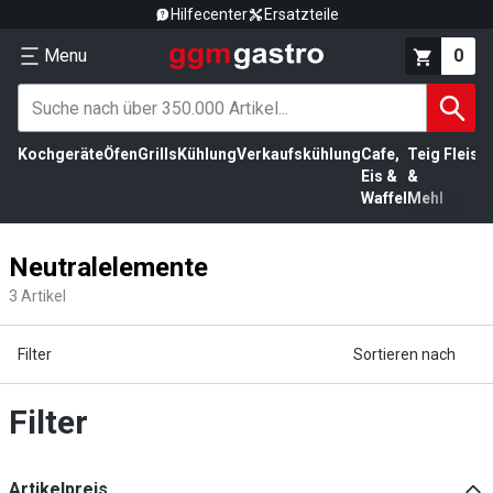
Hilfecenter
Ersatzteile
Menu
0
Kochgeräte
Öfen
Grills
Kühlung
Verkaufskühlung
Cafe,
Teig
Fleisc
Eis &
&
Waffel
Mehl
Neutralelemente
3
Artikel
Filter
Sortieren nach
Filter
Artikelpreis