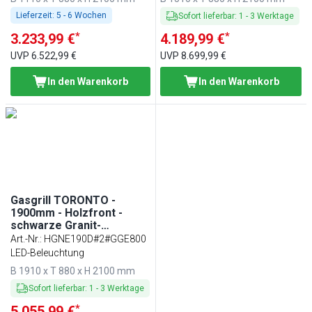
Lieferzeit:
5 - 6 Wochen
Sofort lieferbar
:
1
-
3
Werktage
*
*
3.233,99 €
4.189,99 €
UVP
6.522,99 €
UVP
8.699,99 €
In den Warenkorb
In den Warenkorb
Gasgrill TORONTO -
1900mm - Holzfront -
schwarze Granit-
Arbeitsplatte -
Art.-Nr.
:
HGNE190D#2#GGE800
Hitzeschutzglas
LED-Beleuchtung
B 1910 x T 880 x H 2100 mm
Sofort lieferbar
:
1
-
3
Werktage
*
5.055,99 €