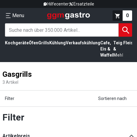
Hilfecenter
Ersatzteile
Menu
0
Kochgeräte
Öfen
Grills
Kühlung
Verkaufskühlung
Cafe,
Teig
Fleisc
Eis &
&
Waffel
Mehl
Gasgrills
3
Artikel
Filter
Sortieren nach
Filter
Artikelpreis