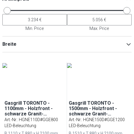
Min. Price
Max. Price
Breite
Min
Max
Gasgrill TORONTO -
Gasgrill TORONTO -
1100mm - Holzfront -
1500mm - Holzfront -
schwarze Granit-
schwarze Granit-
Arbeitsplatte -
Arbeitsplatte -
Art.-Nr.
:
HGNE110D#GGE800
Art.-Nr.
:
HGNE150D#GGE1200
Hitzeschutzglas
Hitzeschutzglas
LED-Beleuchtung
LED-Beleuchtung
B 1110 x T 880 x H 2100 mm
B 1510 x T 880 x H 2100 mm