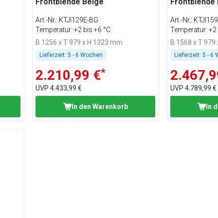
Frontblende Beige
Frontblende
Art.-Nr.
:
KTJI129E-BG
Art.-Nr.
:
KTJI15
Temperatur: +2 bis +6 °C
Temperatur: +2 
B 1256 x T 979 x H 1323 mm
B 1568 x T 979
Lieferzeit:
5 - 6 Wochen
Lieferzeit:
5 - 6
*
2.210,99 €
2.467,9
UVP
4.433,99 €
UVP
4.789,99 €
In den Warenkorb
In 