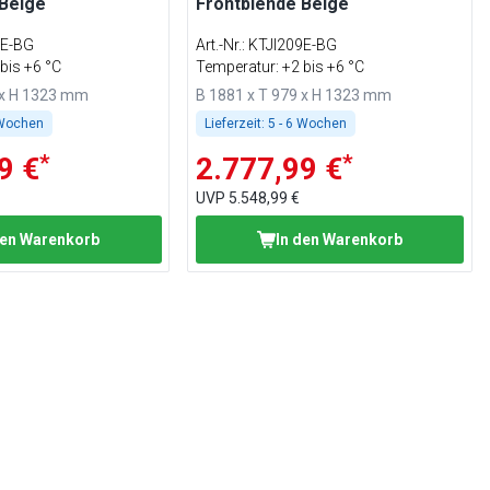
 Beige
Frontblende Beige
9E-BG
Art.-Nr.
:
KTJI209E-BG
bis +6 °C
Temperatur: +2 bis +6 °C
 x H 1323 mm
B 1881 x T 979 x H 1323 mm
 Wochen
Lieferzeit:
5 - 6 Wochen
*
*
9 €
2.777,99 €
UVP
5.548,99 €
den Warenkorb
In den Warenkorb