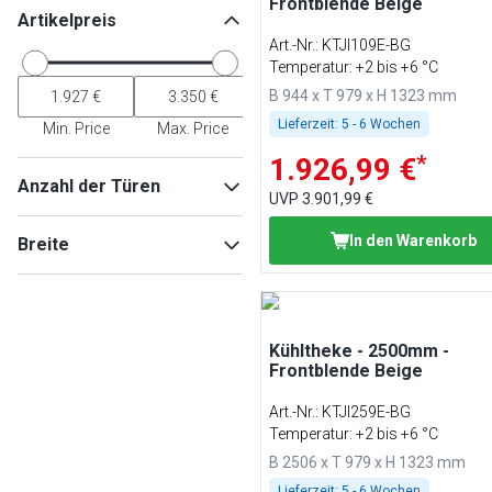
Frontblende Beige
Artikelpreis
Art.-Nr.
:
KTJI109E-BG
Temperatur: +2 bis +6 °C
B 944 x T 979 x H 1323 mm
Lieferzeit:
5 - 6 Wochen
Min. Price
Max. Price
*
1.926,99 €
Anzahl der Türen
UVP
3.901,99 €
2
(
2
)
In den Warenkorb
Breite
1
(
1
)
3
(
1
)
4
(
1
)
Kühltheke - 2500mm -
Min
Max
Frontblende Beige
Art.-Nr.
:
KTJI259E-BG
Temperatur: +2 bis +6 °C
B 2506 x T 979 x H 1323 mm
Lieferzeit:
5 - 6 Wochen