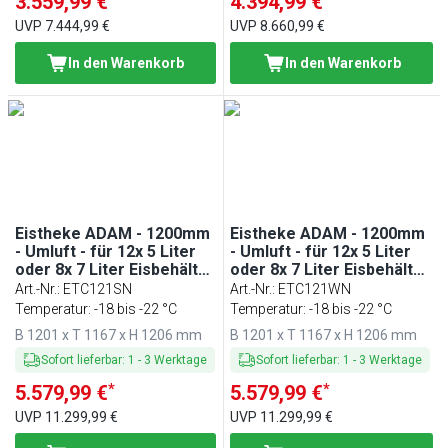
3.559,99 €
4.394,99 €
UVP
7.444,99 €
UVP
8.660,99 €
In den Warenkorb
In den Warenkorb
Eistheke ADAM - 1200mm
Eistheke ADAM - 1200mm
- Umluft - für 12x 5 Liter
- Umluft - für 12x 5 Liter
oder 8x 7 Liter Eisbehälter
oder 8x 7 Liter Eisbehälter
- Schwarz
- Weiß
Art.-Nr.
:
ETC121SN
Art.-Nr.
:
ETC121WN
Temperatur: -18 bis -22 °C
Temperatur: -18 bis -22 °C
B 1201 x T 1167 x H 1206 mm
B 1201 x T 1167 x H 1206 mm
Sofort lieferbar
:
1
-
3
Werktage
Sofort lieferbar
:
1
-
3
Werktage
*
*
5.579,99 €
5.579,99 €
UVP
11.299,99 €
UVP
11.299,99 €