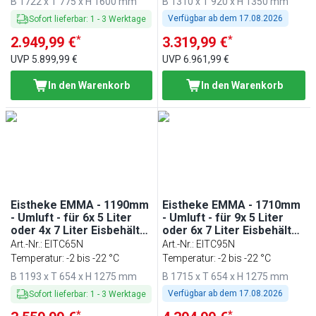
B 1722 x T 775 x H 1600 mm
B 1310 x T 920 x H 1350 mm
Verfügbar ab dem
17.08.2026
Sofort lieferbar
:
1
-
3
Werktage
*
*
2.949,99 €
3.319,99 €
UVP
5.899,99 €
UVP
6.961,99 €
In den Warenkorb
In den Warenkorb
Eistheke EMMA - 1190mm
Eistheke EMMA - 1710mm
- Umluft - für 6x 5 Liter
- Umluft - für 9x 5 Liter
oder 4x 7 Liter Eisbehälter
oder 6x 7 Liter Eisbehälter
- Schwarz
- Schwarz
Art.-Nr.
:
EITC65N
Art.-Nr.
:
EITC95N
Temperatur: -2 bis -22 °C
Temperatur: -2 bis -22 °C
B 1193 x T 654 x H 1275 mm
B 1715 x T 654 x H 1275 mm
Verfügbar ab dem
17.08.2026
Sofort lieferbar
:
1
-
3
Werktage
*
*