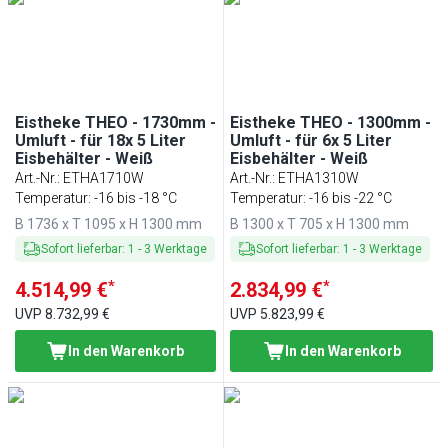
Eistheke THEO - 1730mm -
Eistheke THEO - 1300mm -
Umluft - für 18x 5 Liter
Umluft - für 6x 5 Liter
Eisbehälter - Weiß
Eisbehälter - Weiß
Art.-Nr.
:
ETHA1710W
Art.-Nr.
:
ETHA1310W
Temperatur: -16 bis -18 °C
Temperatur: -16 bis -22 °C
B 1736 x T 1095 x H 1300 mm
B 1300 x T 705 x H 1300 mm
Sofort lieferbar
:
1
-
3
Werktage
Sofort lieferbar
:
1
-
3
Werktage
*
*
4.514,99 €
2.834,99 €
UVP
8.732,99 €
UVP
5.823,99 €
In den Warenkorb
In den Warenkorb