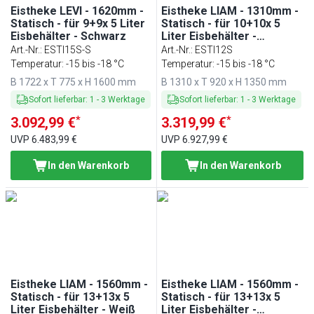
Eistheke LEVI - 1620mm -
Eistheke LIAM - 1310mm -
Statisch - für 9+9x 5 Liter
Statisch - für 10+10x 5
Eisbehälter - Schwarz
Liter Eisbehälter -
Schwarz
Art.-Nr.
:
ESTI15S-S
Art.-Nr.
:
ESTI12S
Temperatur: -15 bis -18 °C
Temperatur: -15 bis -18 °C
B 1722 x T 775 x H 1600 mm
B 1310 x T 920 x H 1350 mm
Sofort lieferbar
:
1
-
3
Werktage
Sofort lieferbar
:
1
-
3
Werktage
*
*
3.092,99 €
3.319,99 €
UVP
6.483,99 €
UVP
6.927,99 €
In den Warenkorb
In den Warenkorb
Eistheke LIAM - 1560mm -
Eistheke LIAM - 1560mm -
Statisch - für 13+13x 5
Statisch - für 13+13x 5
Liter Eisbehälter - Weiß
Liter Eisbehälter -