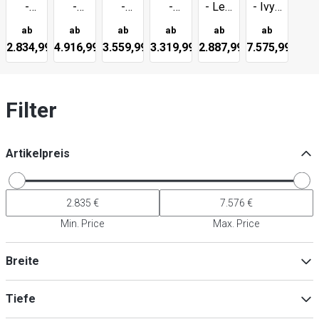
-
-
-
-
- Levi
- Ivy -
Theo
Adam
Emma
Liam
-
Umluft
ab
ab
ab
ab
ab
ab
-
-
-
-
Statisch
2.834,99 €
4.916,99 €
3.559,99 €
3.319,99 €
2.887,99 €
7.575,99 €
Umluft
Umluft
Umluft
Statisch
Filter
Artikelpreis
Min. Price
Max. Price
Breite
Tiefe