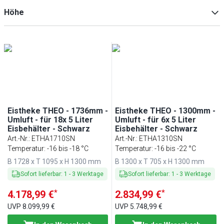
Min
Max
Höhe
Min
Max
Min
Max
Eistheke THEO - 1736mm -
Eistheke THEO - 1300mm -
Umluft - für 18x 5 Liter
Umluft - für 6x 5 Liter
Eisbehälter - Schwarz
Eisbehälter - Schwarz
Art.-Nr.
:
ETHA1710SN
Art.-Nr.
:
ETHA1310SN
Temperatur: -16 bis -18 °C
Temperatur: -16 bis -22 °C
B 1728 x T 1095 x H 1300 mm
B 1300 x T 705 x H 1300 mm
Sofort lieferbar
:
1
-
3
Werktage
Sofort lieferbar
:
1
-
3
Werktage
*
*
4.178,99 €
2.834,99 €
UVP
8.099,99 €
UVP
5.748,99 €