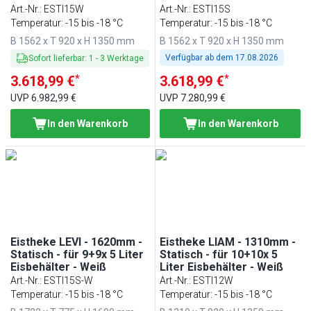
Schwarz
Art.-Nr.
:
ESTI15W
Art.-Nr.
:
ESTI15S
Temperatur: -15 bis -18 °C
Temperatur: -15 bis -18 °C
B 1562 x T 920 x H 1350 mm
B 1562 x T 920 x H 1350 mm
Verfügbar ab dem
17.08.2026
Sofort lieferbar
:
1
-
3
Werktage
*
*
3.618,99 €
3.618,99 €
UVP
6.982,99 €
UVP
7.280,99 €
In den Warenkorb
In den Warenkorb
Eistheke LEVI - 1620mm -
Eistheke LIAM - 1310mm -
Statisch - für 9+9x 5 Liter
Statisch - für 10+10x 5
Eisbehälter - Weiß
Liter Eisbehälter - Weiß
Art.-Nr.
:
ESTI15S-W
Art.-Nr.
:
ESTI12W
Temperatur: -15 bis -18 °C
Temperatur: -15 bis -18 °C