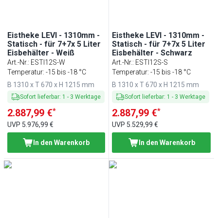
Eistheke LEVI - 1310mm -
Eistheke LEVI - 1310mm -
Statisch - für 7+7x 5 Liter
Statisch - für 7+7x 5 Liter
Eisbehälter - Weiß
Eisbehälter - Schwarz
Art.-Nr.
:
ESTI12S-W
Art.-Nr.
:
ESTI12S-S
Temperatur: -15 bis -18 °C
Temperatur: -15 bis -18 °C
B 1310 x T 670 x H 1215 mm
B 1310 x T 670 x H 1215 mm
Sofort lieferbar
:
1
-
3
Werktage
Sofort lieferbar
:
1
-
3
Werktage
*
*
2.887,99 €
2.887,99 €
UVP
5.976,99 €
UVP
5.529,99 €
In den Warenkorb
In den Warenkorb