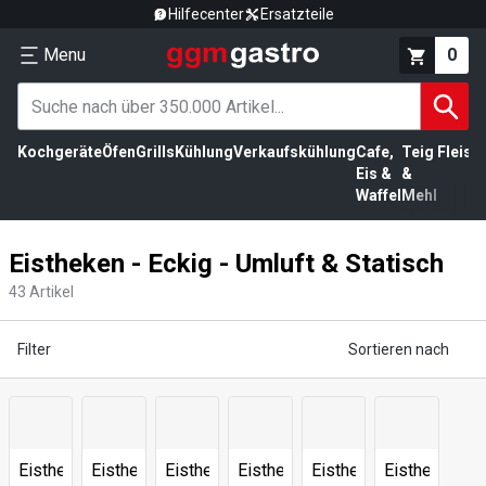
Hilfecenter
Ersatzteile
Menu
0
Kochgeräte
Öfen
Grills
Kühlung
Verkaufskühlung
Cafe,
Teig
Fleisc
Eis &
&
Waffel
Mehl
Eistheken - Eckig - Umluft & Statisch
43
Artikel
Filter
Sortieren nach
Eistheken
Eistheken
Eistheken
Eistheken
Eistheken
Eistheken