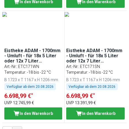
In den Warenkorb
In den Warenkorb
Eistheke ADAM - 1700mm
Eistheke ADAM - 1700mm
- Umluft - für 18x 5 Liter
- Umluft - für 18x 5 Liter
oder 12x 7 Liter
oder 12x 7 Liter
Eisbehälter - Weiß
Eisbehälter - Schwarz
Art.-Nr.
:
ETC171WN
Art.-Nr.
:
ETC171SN
Temperatur: -18 bis -22 °C
Temperatur: -18 bis -22 °C
B 1723 x T 1167 x H 1206 mm
B 1723 x T 1167 x H 1206 mm
Verfügbar ab dem
20.08.2026
Verfügbar ab dem
20.08.2026
*
*
6.698,99 €
6.698,99 €
UVP
12.745,99 €
UVP
13.391,99 €
In den Warenkorb
In den Warenkorb