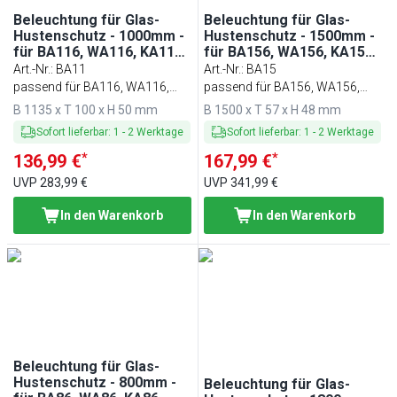
Beleuchtung für Glas-
Beleuchtung für Glas-
Hustenschutz - 1000mm -
Hustenschutz - 1500mm -
für BA116, WA116, KA116,
für BA156, WA156, KA156,
PA116 & EA116
PA156 & EA156
Art.-Nr.
:
BA11
Art.-Nr.
:
BA15
passend für BA116, WA116,
passend für BA156, WA156,
KA116, PA116 & EA116
KA156, PA156 & EA156
B 1135 x T 100 x H 50 mm
B 1500 x T 57 x H 48 mm
Sofort lieferbar
:
1
-
2
Werktage
Sofort lieferbar
:
1
-
2
Werktage
*
*
136,99 €
167,99 €
UVP
283,99 €
UVP
341,99 €
In den Warenkorb
In den Warenkorb
Beleuchtung für Glas-
Hustenschutz - 800mm -
Beleuchtung für Glas-