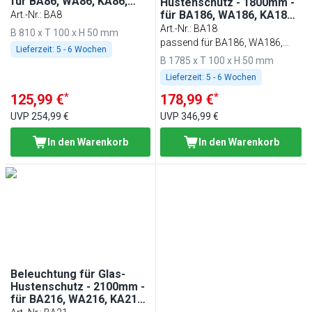
für BA86, WA86, KA86,
Hustenschutz - 1800mm -
PA86 & EA86
für BA186, WA186, KA186,
Art.-Nr.
:
BA8
PA186 & EA186
Art.-Nr.
:
BA18
B 810 x T 100 x H 50 mm
passend für BA186, WA186,
Lieferzeit:
5 - 6 Wochen
KA186, PA186 & EA186
B 1785 x T 100 x H 50 mm
Lieferzeit:
5 - 6 Wochen
*
*
125,99 €
178,99 €
UVP
254,99 €
UVP
346,99 €
In den Warenkorb
In den Warenkorb
Beleuchtung für Glas-
Hustenschutz - 2100mm -
für BA216, WA216, KA216,
PA216 & EA216