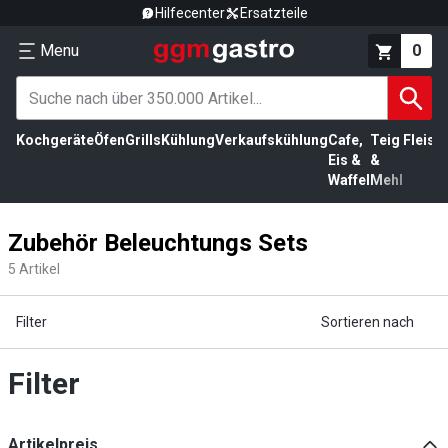
Hilfecenter
Ersatzteile
Menu
0
Kochgeräte
Öfen
Grills
Kühlung
Verkaufskühlung
Cafe,
Teig
Fleisc
Eis &
&
Waffel
Mehl
Zubehör Beleuchtungs Sets
5
Artikel
Filter
Sortieren nach
Filter
Artikelpreis