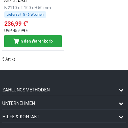
Art.-Nr.
:
BA21
B 2110 x T 100 x H 50 mm
Lieferzeit:
5 - 6 Wochen
*
236,99 €
UVP
459,99 €
In den Warenkorb
5
Artikel
ZAHLUNGSMETHODEN
UNTERNEHMEN
HILFE & KONTAKT