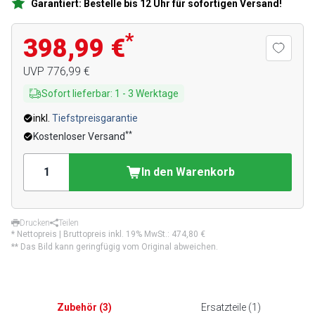
Garantiert: Bestelle bis 12 Uhr für sofortigen Versand!
*
398,99 €
UVP
776,99 €
Sofort lieferbar
:
1
-
3
Werktage
inkl.
Tiefstpreisgarantie
**
Kostenloser Versand
In den Warenkorb
Drucken
Teilen
* Nettopreis | Bruttopreis inkl. 19% MwSt.:
474,80 €
** Das Bild kann geringfügig vom Original abweichen.
Zubehör
(
3
)
Ersatzteile
(
1
)