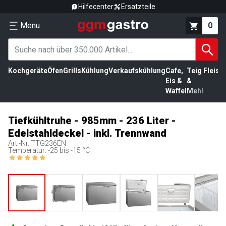
Hilfecenter
Ersatzteile
Menu
0
Kochgeräte
Öfen
Grills
Kühlung
Verkaufskühlung
Cafe,
Teig
Fleisc
Eis &
&
Waffel
Mehl
Tiefkühltruhe - 985mm - 236 Liter -
Edelstahldeckel - inkl. Trennwand
Art.-Nr.
TTG236EN
Temperatur: -25 bis -15 °C