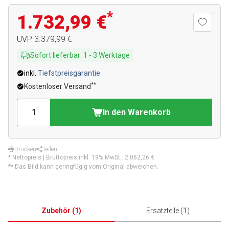
*
1.732,99 €
UVP
3.379,99 €
Sofort lieferbar
:
1
-
3
Werktage
inkl.
Tiefstpreisgarantie
**
Kostenloser Versand
In den Warenkorb
Drucken
Teilen
* Nettopreis | Bruttopreis inkl. 19% MwSt.:
2.062,26 €
** Das Bild kann geringfügig vom Original abweichen.
Zubehör
(
1
)
Ersatzteile
(
1
)