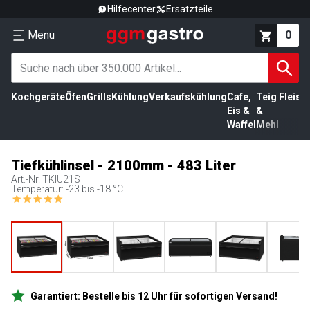
Hilfecenter
Ersatzteile
Menu
0
Kochgeräte
Öfen
Grills
Kühlung
Verkaufskühlung
Cafe,
Teig
Fleisc
Eis &
&
Waffel
Mehl
Tiefkühlinsel - 2100mm - 483 Liter
Art.-Nr.
TKIU21S
Temperatur: -23 bis -18 °C
Garantiert: Bestelle bis 12 Uhr für sofortigen Versand!