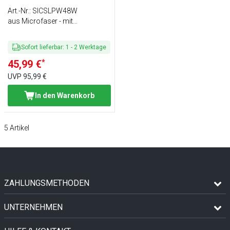
Art.-Nr.
:
SICSLPW48W
aus Microfaser - mit
Fersenriemen &
Stahlzehenschutzkappe
Sofort lieferbar
:
1
-
2
Werktage
*
45,99 €
UVP
95,99 €
In den Warenkorb
5
Artikel
ZAHLUNGSMETHODEN
UNTERNEHMEN