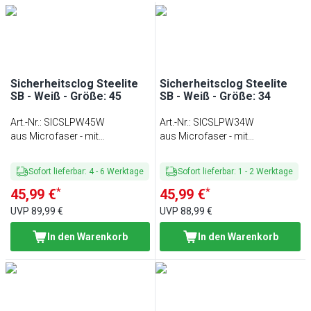
Sicherheitsclog Steelite
Sicherheitsclog Steelite
SB - Weiß - Größe: 45
SB - Weiß - Größe: 34
Art.-Nr.
:
SICSLPW45W
Art.-Nr.
:
SICSLPW34W
aus Microfaser - mit
aus Microfaser - mit
Fersenriemen &
Fersenriemen &
Stahlzehenschutzkappe
Stahlzehenschutzkappe
Sofort lieferbar
:
4
-
6
Werktage
Sofort lieferbar
:
1
-
2
Werktage
*
*
45,99 €
45,99 €
UVP
89,99 €
UVP
88,99 €
In den Warenkorb
In den Warenkorb