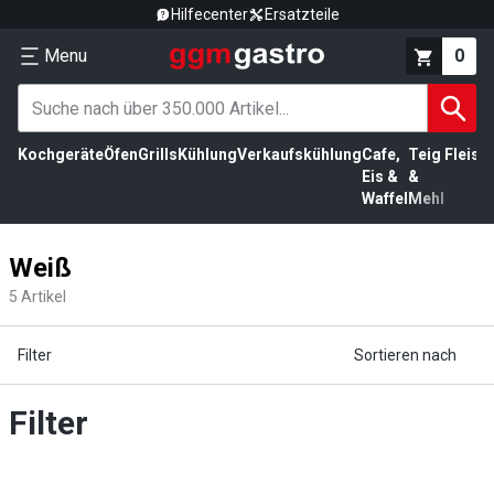
Hilfecenter
Ersatzteile
Menu
0
Kochgeräte
Öfen
Grills
Kühlung
Verkaufskühlung
Cafe,
Teig
Fleisc
Eis &
&
Waffel
Mehl
Weiß
5
Artikel
Filter
Sortieren nach
Filter