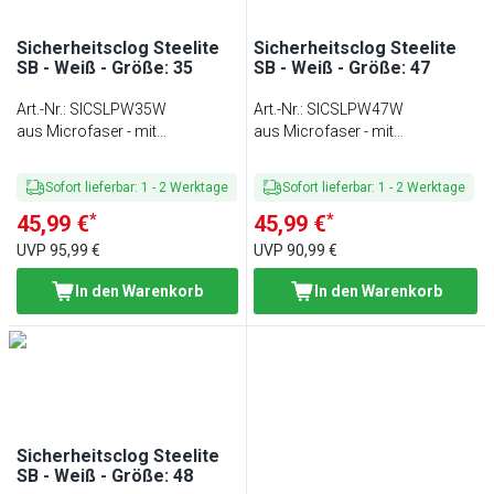
Sicherheitsclog Steelite
Sicherheitsclog Steelite
SB - Weiß - Größe: 35
SB - Weiß - Größe: 47
Art.-Nr.
:
SICSLPW35W
Art.-Nr.
:
SICSLPW47W
aus Microfaser - mit
aus Microfaser - mit
Fersenriemen &
Fersenriemen &
Stahlzehenschutzkappe
Stahlzehenschutzkappe
Sofort lieferbar
:
1
-
2
Werktage
Sofort lieferbar
:
1
-
2
Werktage
*
*
45,99 €
45,99 €
UVP
95,99 €
UVP
90,99 €
In den Warenkorb
In den Warenkorb
Sicherheitsclog Steelite
SB - Weiß - Größe: 48