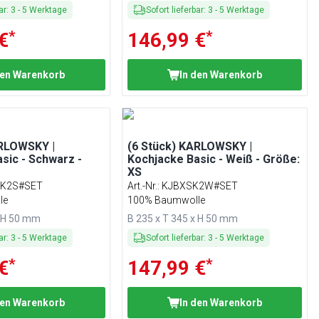
ar
:
3
-
5
Werktage
Sofort lieferbar
:
3
-
5
Werktage
*
*
€
146,99 €
den Warenkorb
In den Warenkorb
ARLOWSKY |
(6 Stück) KARLOWSKY |
sic - Schwarz -
Kochjacke Basic - Weiß - Größe:
XS
LK2S#SET
Art.-Nr.
:
KJBXSK2W#SET
le
100% Baumwolle
x H 50 mm
B 235 x T 345 x H 50 mm
ar
:
3
-
5
Werktage
Sofort lieferbar
:
3
-
5
Werktage
*
*
€
147,99 €
den Warenkorb
In den Warenkorb