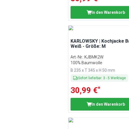
In den Warenkorb
KARLOWSKY | Kochjacke Ba
Weiß - Größe: M
Art.-Nr.
:
KJBMK2W
100% Baumwolle
B 235 x T 345 x H 50 mm
Sofort lieferbar
:
3
-
5
Werktage
*
30,99 €
In den Warenkorb