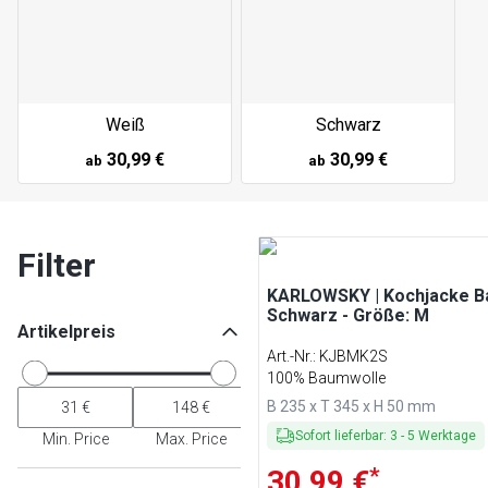
Weiß
Schwarz
30,99 €
30,99 €
ab
ab
Filter
KARLOWSKY | Kochjacke Ba
Schwarz - Größe: M
Artikelpreis
Art.-Nr.
:
KJBMK2S
100% Baumwolle
B 235 x T 345 x H 50 mm
Sofort lieferbar
:
3
-
5
Werktage
Min. Price
Max. Price
*
30,99 €