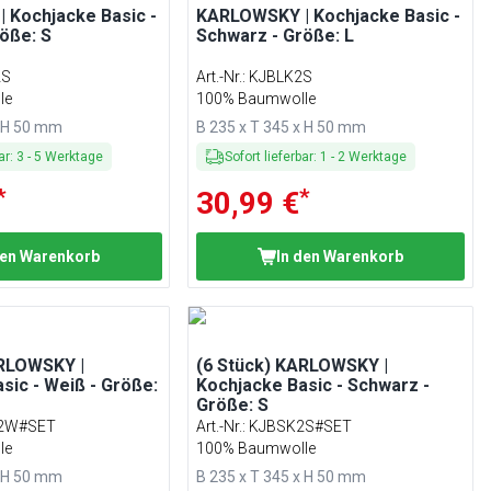
 Kochjacke Basic -
KARLOWSKY | Kochjacke Basic -
öße: S
Schwarz - Größe: L
2S
Art.-Nr.
:
KJBLK2S
le
100% Baumwolle
x H 50 mm
B 235 x T 345 x H 50 mm
ar
:
3
-
5
Werktage
Sofort lieferbar
:
1
-
2
Werktage
*
*
30,99 €
den Warenkorb
In den Warenkorb
ARLOWSKY |
(6 Stück) KARLOWSKY |
sic - Weiß - Größe:
Kochjacke Basic - Schwarz -
Größe: S
2W#SET
Art.-Nr.
:
KJBSK2S#SET
le
100% Baumwolle
x H 50 mm
B 235 x T 345 x H 50 mm