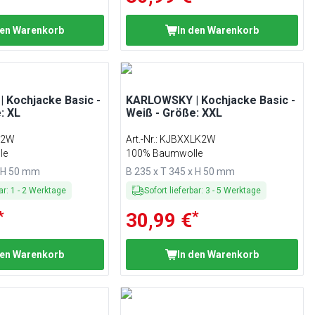
den Warenkorb
In den Warenkorb
 Kochjacke Basic -
KARLOWSKY | Kochjacke Basic -
: XL
Weiß - Größe: XXL
K2W
Art.-Nr.
:
KJBXXLK2W
le
100% Baumwolle
x H 50 mm
B 235 x T 345 x H 50 mm
ar
:
1
-
2
Werktage
Sofort lieferbar
:
3
-
5
Werktage
*
*
30,99 €
den Warenkorb
In den Warenkorb