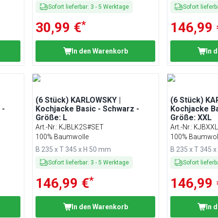
Sofort lieferbar
:
3
-
5
Werktage
Sofort lieferb
*
30,99 €
146,99 
In den Warenkorb
In 
(6 Stück) KARLOWSKY |
(6 Stück) K
 -
Kochjacke Basic - Schwarz -
Kochjacke Ba
Größe: L
Größe: XXL
Art.-Nr.
:
KJBLK2S#SET
Art.-Nr.
:
KJBXX
100% Baumwolle
100% Baumwol
B 235 x T 345 x H 50 mm
B 235 x T 345 
Sofort lieferbar
:
3
-
5
Werktage
Sofort lieferb
*
146,99 €
146,99 
In den Warenkorb
In 