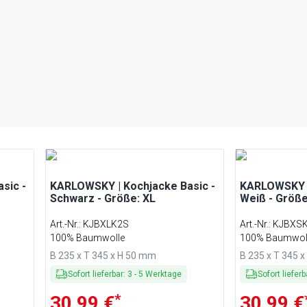
sic -
KARLOWSKY | Kochjacke Basic -
KARLOWSKY |
Schwarz - Größe: XL
Weiß - Größe
Art.-Nr.
:
KJBXLK2S
Art.-Nr.
:
KJBXS
100% Baumwolle
100% Baumwol
B 235 x T 345 x H 50 mm
B 235 x T 345 
Sofort lieferbar
:
3
-
5
Werktage
Sofort lieferb
*
30,99 €
30,99 €