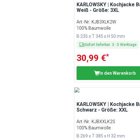
KARLOWSKY | Kochjacke Ba
Weiß - Größe: 3XL
Art.-Nr.
:
KJB3XLK2W
100% Baumwolle
B 235 x T 345 x H 50 mm
Sofort lieferbar
:
3
-
5
Werktage
*
30,99 €
In den Warenkorb
KARLOWSKY | Kochjacke Ba
Schwarz - Größe: XXL
Art.-Nr.
:
KJBXXLK2S
100% Baumwolle
B 269 x T 385 x H 32 mm