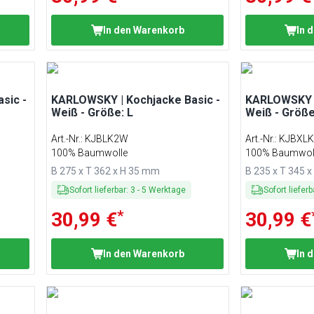
In den Warenkorb
In 
sic -
KARLOWSKY | Kochjacke Basic -
KARLOWSKY |
Weiß - Größe: L
Weiß - Größe
Art.-Nr.
:
KJBLK2W
Art.-Nr.
:
KJBXL
100% Baumwolle
100% Baumwol
B 275 x T 362 x H 35 mm
B 235 x T 345 
Sofort lieferbar
:
3
-
5
Werktage
Sofort lieferb
*
30,99 €
30,99 €
In den Warenkorb
In 