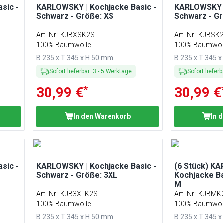
sic -
KARLOWSKY | Kochjacke Basic -
KARLOWSKY |
Schwarz - Größe: XS
Schwarz - Gr
Art.-Nr.
:
KJBXSK2S
Art.-Nr.
:
KJBSK
100% Baumwolle
100% Baumwol
B 235 x T 345 x H 50 mm
B 235 x T 345 
Sofort lieferbar
:
3
-
5
Werktage
Sofort lieferb
*
30,99 €
30,99 €
In den Warenkorb
In 
sic -
KARLOWSKY | Kochjacke Basic -
(6 Stück) K
Schwarz - Größe: 3XL
Kochjacke Ba
M
Art.-Nr.
:
KJB3XLK2S
Art.-Nr.
:
KJBMK
100% Baumwolle
100% Baumwol
B 235 x T 345 x H 50 mm
B 235 x T 345 