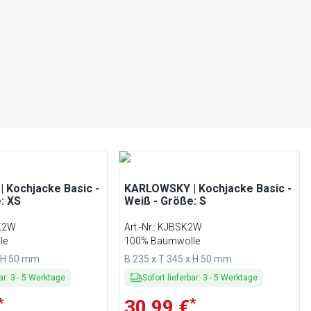
 Kochjacke Basic -
KARLOWSKY | Kochjacke Basic -
: XS
Weiß - Größe: S
K2W
Art.-Nr.
:
KJBSK2W
le
100% Baumwolle
x H 50 mm
B 235 x T 345 x H 50 mm
ar
:
3
-
5
Werktage
Sofort lieferbar
:
3
-
5
Werktage
*
*
30,99 €