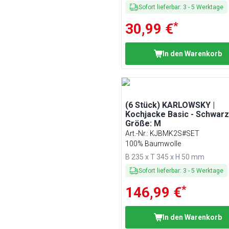
Sofort lieferbar
:
3
-
5
Werktage
*
30,99 €
In den Warenkorb
(6 Stück) KARLOWSKY |
Kochjacke Basic - Schwarz
Größe: M
Art.-Nr.
:
KJBMK2S#SET
100% Baumwolle
B 235 x T 345 x H 50 mm
Sofort lieferbar
:
3
-
5
Werktage
*
146,99 €
In den Warenkorb