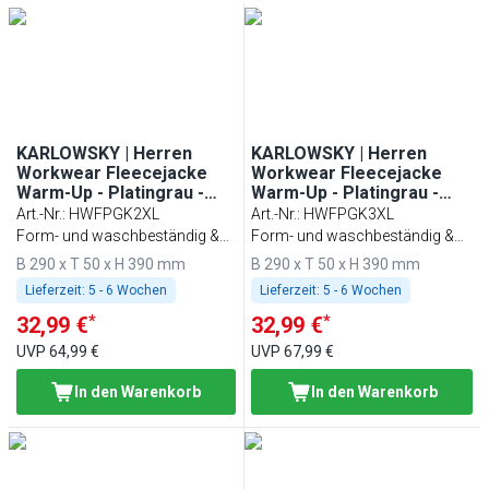
KARLOWSKY | Herren
KARLOWSKY | Herren
Workwear Fleecejacke
Workwear Fleecejacke
Warm-Up - Platingrau -
Warm-Up - Platingrau -
Größe: XXL
Größe: 3XL
Art.-Nr.
:
HWFPGK2XL
Art.-Nr.
:
HWFPGK3XL
Form- und waschbeständig &
Form- und waschbeständig &
nachhaltig
nachhaltig
B 290 x T 50 x H 390 mm
B 290 x T 50 x H 390 mm
Lieferzeit:
5 - 6 Wochen
Lieferzeit:
5 - 6 Wochen
*
*
32,99 €
32,99 €
UVP
64,99 €
UVP
67,99 €
In den Warenkorb
In den Warenkorb