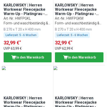
KARLOWSKY | Herren
KARLOWSKY | Herren
Workwear Fleecejacke
Workwear Fleecejacke
Warm-Up - Platingrau -
Warm-Up - Platingrau -
Größe: L
Größe: M
Art.-Nr.
:
HWFPGKL
Art.-Nr.
:
HWFPGKM
Form- und waschbeständig &
Form- und waschbeständig &
nachhaltig
nachhaltig
B 270 x T 20 x H 400 mm
B 270 x T 20 x H 400 mm
Lieferzeit:
5 - 6 Wochen
Lieferzeit:
5 - 6 Wochen
*
*
32,99 €
32,99 €
UVP
63,99 €
UVP
62,99 €
In den Warenkorb
In den Warenkorb
KARLOWSKY | Herren
KARLOWSKY | Herren
Workwear Fleecejacke
Workwear Fleecejacke
Warm-Up - Platingrau -
Warm-Up - Platingrau -