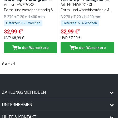
Größe: S
Größe: XL
Art.-Nr.
:
HWFPGKS
Art.-Nr.
:
HWFPGKXL
Form- und waschbeständig &
Form- und waschbeständig &
nachhaltig
nachhaltig
B 270 x T 20 x H 400 mm
B 270 x T 20 x H 400 mm
Lieferzeit:
5 - 6 Wochen
Lieferzeit:
5 - 6 Wochen
*
*
32,99 €
32,99 €
UVP
68,99 €
UVP
67,99 €
In den Warenkorb
In den Warenkorb
8
Artikel
ZAHLUNGSMETHODEN
UNTERNEHMEN
HILFE & KONTAKT