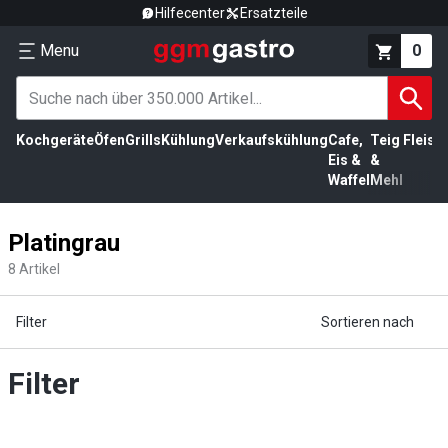
Hilfecenter
Ersatzteile
Menu
0
Kochgeräte
Öfen
Grills
Kühlung
Verkaufskühlung
Cafe,
Teig
Fleisc
Eis &
&
Waffel
Mehl
Platingrau
8
Artikel
Filter
Sortieren nach
Filter