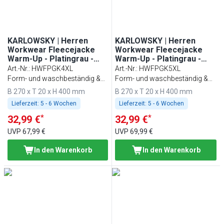
KARLOWSKY | Herren
KARLOWSKY | Herren
Workwear Fleecejacke
Workwear Fleecejacke
Warm-Up - Platingrau -
Warm-Up - Platingrau -
Größe: 4XL
Größe: 5XL
Art.-Nr.
:
HWFPGK4XL
Art.-Nr.
:
HWFPGK5XL
Form- und waschbeständig &
Form- und waschbeständig &
nachhaltig
nachhaltig
B 270 x T 20 x H 400 mm
B 270 x T 20 x H 400 mm
Lieferzeit:
5 - 6 Wochen
Lieferzeit:
5 - 6 Wochen
*
*
32,99 €
32,99 €
UVP
67,99 €
UVP
69,99 €
In den Warenkorb
In den Warenkorb