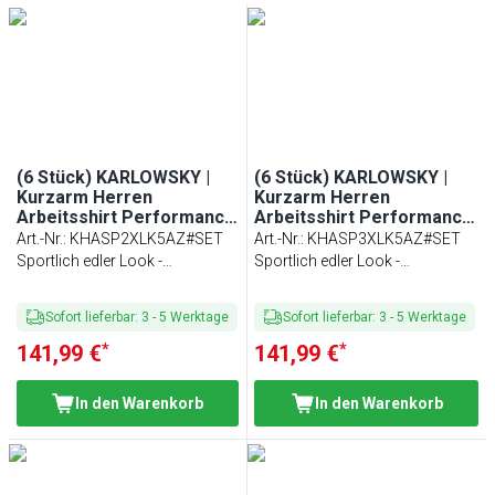
(6 Stück) KARLOWSKY |
(6 Stück) KARLOWSKY |
Kurzarm Herren
Kurzarm Herren
Arbeitsshirt Performance
Arbeitsshirt Performance
- Anthrazit - Größe: XXL
- Anthrazit - Größe: 3XL
Art.-Nr.
:
KHASP2XLK5AZ#SET
Art.-Nr.
:
KHASP3XLK5AZ#SET
Sportlich edler Look -
Sportlich edler Look -
Passform: Slim-Fit
Passform: Slim-Fit
Sofort lieferbar
:
3
-
5
Werktage
Sofort lieferbar
:
3
-
5
Werktage
*
*
141,99 €
141,99 €
In den Warenkorb
In den Warenkorb