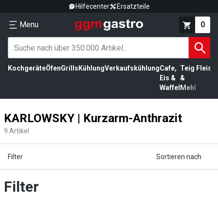
Hilfecenter
Ersatzteile
Menu
0
Kochgeräte
Öfen
Grills
Kühlung
Verkaufskühlung
Cafe,
Teig
Fleisc
Eis &
&
Waffel
Mehl
KARLOWSKY | Kurzarm-Anthrazit
9
Artikel
Filter
Sortieren nach
Filter