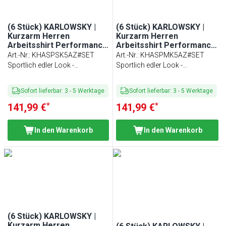
(6 Stück) KARLOWSKY |
(6 Stück) KARLOWSKY |
Kurzarm Herren
Kurzarm Herren
Arbeitsshirt Performance
Arbeitsshirt Performance
- Anthrazit - Größe: S
- Anthrazit - Größe: M
Art.-Nr.
:
KHASPSK5AZ#SET
Art.-Nr.
:
KHASPMK5AZ#SET
Sportlich edler Look -
Sportlich edler Look -
Passform: Slim-Fit
Passform: Slim-Fit
Sofort lieferbar
:
3
-
5
Werktage
Sofort lieferbar
:
3
-
5
Werktage
*
*
141,99 €
141,99 €
In den Warenkorb
In den Warenkorb
(6 Stück) KARLOWSKY |
Kurzarm Herren