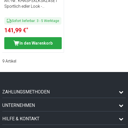
- Anthrazit - Größe: 5XL
Art.-Nr.
:
KHASP5XLK5AZ#SET
Sportlich edler Look -
Passform: Slim-Fit
Sofort lieferbar
:
3
-
5
Werktage
*
141,99 €
In den Warenkorb
9
Artikel
ZAHLUNGSMETHODEN
UNTERNEHMEN
HILFE & KONTAKT