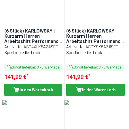
(6 Stück) KARLOWSKY |
(6 Stück) KARLOWSKY |
Kurzarm Herren
Kurzarm Herren
Arbeitsshirt Performance
Arbeitsshirt Performance
- Anthrazit - Größe: 4XL
- Anthrazit - Größe: XS
Art.-Nr.
:
KHASP4XLK5AZ#SET
Art.-Nr.
:
KHASPXSK5AZ#SET
Sportlich edler Look -
Sportlich edler Look -
Passform: Slim-Fit
Passform: Slim-Fit
Sofort lieferbar
:
3
-
5
Werktage
Sofort lieferbar
:
3
-
5
Werktage
*
*
141,99 €
141,99 €
In den Warenkorb
In den Warenkorb