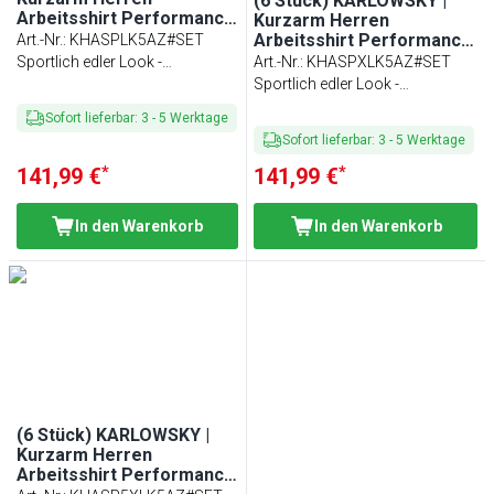
(6 Stück) KARLOWSKY |
Arbeitsshirt Performance
Kurzarm Herren
- Anthrazit - Größe: L
Arbeitsshirt Performance
Art.-Nr.
:
KHASPLK5AZ#SET
- Anthrazit - Größe: XL
Sportlich edler Look -
Art.-Nr.
:
KHASPXLK5AZ#SET
Passform: Slim-Fit
Sportlich edler Look -
Passform: Slim-Fit
Sofort lieferbar
:
3
-
5
Werktage
Sofort lieferbar
:
3
-
5
Werktage
*
*
141,99 €
141,99 €
In den Warenkorb
In den Warenkorb
(6 Stück) KARLOWSKY |
Kurzarm Herren
Arbeitsshirt Performance