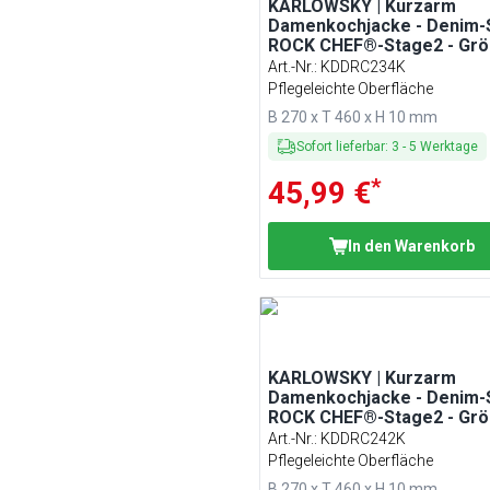
KARLOWSKY | Kurzarm
Damenkochjacke - Denim-S
ROCK CHEF®-Stage2 - Grö
34
Art.-Nr.
:
KDDRC234K
Pflegeleichte Oberfläche
B 270 x T 460 x H 10 mm
Sofort lieferbar
:
3
-
5
Werktage
*
45,99 €
In den Warenkorb
KARLOWSKY | Kurzarm
Damenkochjacke - Denim-S
ROCK CHEF®-Stage2 - Grö
42
Art.-Nr.
:
KDDRC242K
Pflegeleichte Oberfläche
B 270 x T 460 x H 10 mm