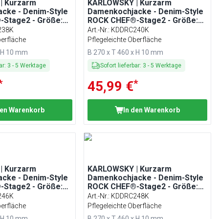
| Kurzarm
KARLOWSKY | Kurzarm
cke - Denim-Style
Damenkochjacke - Denim-Style
Stage2 - Größe:
ROCK CHEF®-Stage2 - Größe:
40
238K
Art.-Nr.
:
KDDRC240K
berfläche
Pflegeleichte Oberfläche
x H 10 mm
B 270 x T 460 x H 10 mm
ar
:
3
-
5
Werktage
Sofort lieferbar
:
3
-
5
Werktage
*
*
45,99 €
den Warenkorb
In den Warenkorb
| Kurzarm
KARLOWSKY | Kurzarm
cke - Denim-Style
Damenkochjacke - Denim-Style
Stage2 - Größe:
ROCK CHEF®-Stage2 - Größe:
48
246K
Art.-Nr.
:
KDDRC248K
berfläche
Pflegeleichte Oberfläche
x H 10 mm
B 270 x T 460 x H 10 mm