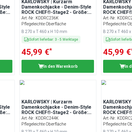
KARLOWSKY | Kurzarm
KARLOWSKY 
tyle
Damenkochjacke - Denim-Style
Damenkochja
ße:
ROCK CHEF®-Stage2 - Größe:
ROCK CHEF®-
36
38
Art.-Nr.
:
KDDRC236K
Art.-Nr.
:
KDDRC
Pflegeleichte Oberfläche
Pflegeleichte O
B 270 x T 460 x H 10 mm
B 270 x T 460 
Sofort lieferbar
:
3
-
5
Werktage
Sofort lieferb
*
45,99 €
45,99 €
In den Warenkorb
In 
KARLOWSKY | Kurzarm
KARLOWSKY 
tyle
Damenkochjacke - Denim-Style
Damenkochja
ße:
ROCK CHEF®-Stage2 - Größe:
ROCK CHEF®-
44
46
Art.-Nr.
:
KDDRC244K
Art.-Nr.
:
KDDRC
Pflegeleichte Oberfläche
Pflegeleichte O
B 270 x T 460 x H 10 mm
B 270 x T 460 