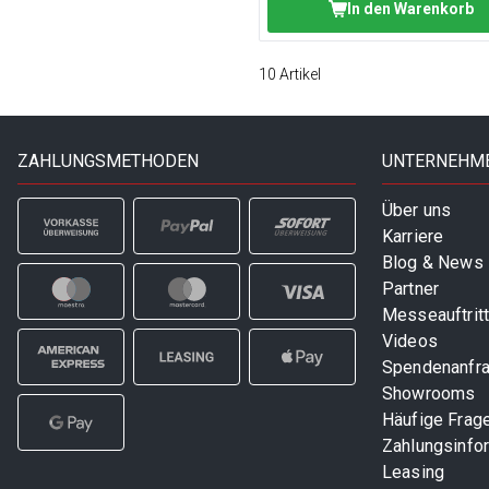
In den Warenkorb
10
Artikel
ZAHLUNGSMETHODEN
UNTERNEHM
Über uns
Karriere
Blog & News
Partner
Messeauftrit
Videos
Spendenanfr
Showrooms
Häufige Frag
Zahlungsinfo
Leasing