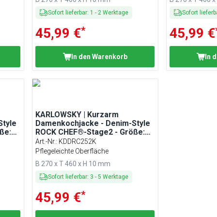
Sofort lieferbar
:
1
-
2
Werktage
Sofort lieferb
*
45,99 €
45,99 €
In den Warenkorb
In 
KARLOWSKY | Kurzarm
tyle
Damenkochjacke - Denim-Style
ße:
ROCK CHEF®-Stage2 - Größe:
52
Art.-Nr.
:
KDDRC252K
Pflegeleichte Oberfläche
B 270 x T 460 x H 10 mm
Sofort lieferbar
:
3
-
5
Werktage
*
45,99 €