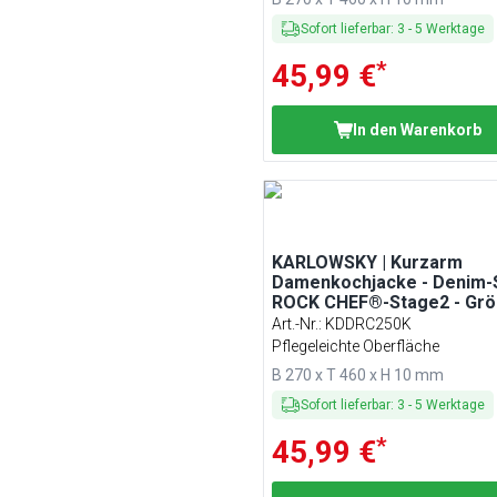
Sofort lieferbar
:
3
-
5
Werktage
*
45,99 €
In den Warenkorb
KARLOWSKY | Kurzarm
Damenkochjacke - Denim-S
ROCK CHEF®-Stage2 - Grö
50
Art.-Nr.
:
KDDRC250K
Pflegeleichte Oberfläche
B 270 x T 460 x H 10 mm
Sofort lieferbar
:
3
-
5
Werktage
*
45,99 €