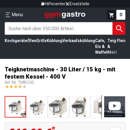
Hilfecenter
Ersatzteile
Menu
0
Kochgeräte
Öfen
Grills
Kühlung
Verkaufskühlung
Cafe,
Teig
Fleisc
Eis &
&
Waffel
Mehl
Teigknetmaschine - 30 Liter / 15 kg - mit
festem Kessel - 400 V
Art.-Nr.
TMBO30
+
1
Video
*