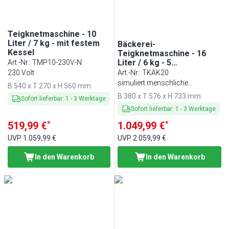
Teigknetmaschine - 10
Liter / 7 kg - mit festem
Bäckerei-
Kessel
Teigknetmaschine - 16
Liter / 6 kg - 5
Art.-Nr.
:
TMP10-230V-N
Geschwindigkeiten - mit
230 Volt
Art.-Nr.
:
TKAK20
Schwenkarmen
simuliert menschliche
B 540 x T 270 x H 560 mm
Knetbewegung
B 380 x T 576 x H 733 mm
Sofort lieferbar
:
1
-
3
Werktage
Sofort lieferbar
:
1
-
3
Werktage
*
*
519,99 €
1.049,99 €
UVP
1.059,99 €
UVP
2.059,99 €
In den Warenkorb
In den Warenkorb