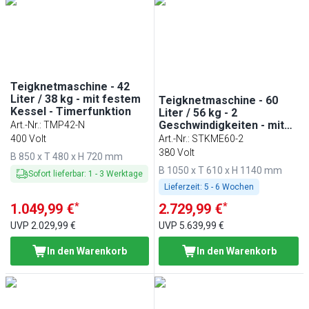
Teigknetmaschine - 42
Liter / 38 kg - mit festem
Teigknetmaschine - 60
Kessel - Timerfunktion
Liter / 56 kg - 2
Geschwindigkeiten - mit
Art.-Nr.
:
TMP42-N
festem Kessel & Rollen -
400 Volt
Art.-Nr.
:
STKME60-2
Timerfunktion
380 Volt
B 850 x T 480 x H 720 mm
B 1050 x T 610 x H 1140 mm
Sofort lieferbar
:
1
-
3
Werktage
Lieferzeit:
5 - 6 Wochen
*
*
1.049,99 €
2.729,99 €
UVP
2.029,99 €
UVP
5.639,99 €
In den Warenkorb
In den Warenkorb