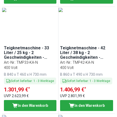
Teigknetmaschine - 33
Teigknetmaschine - 42
Liter / 25 kg - 2
Liter / 38 kg - 2
Geschwindigkeiten -
Geschwindigkeiten -
Kessel abnehmbar &
Kessel abnehmbar &
Art.-Nr.
:
TMP33-KA-N
Art.-Nr.
:
TMP42-KA-N
Rührwerk aufklappbar -
Rührwerk aufklappbar -
400 Volt
400 Volt
Timerfunktion
Timerfunktion
B 840 x T 460 x H 730 mm
B 860 x T 490 x H 730 mm
Sofort lieferbar
:
1
-
3
Werktage
Sofort lieferbar
:
1
-
3
Werktage
*
*
1.301,99 €
1.406,99 €
UVP
2.623,99 €
UVP
2.801,99 €
In den Warenkorb
In den Warenkorb