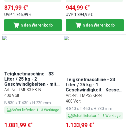
*
*
871,99 €
944,99 €
UVP
1.746,99 €
UVP
1.894,99 €
In den Warenkorb
In den Warenkorb
Teigknetmaschine - 33
Liter / 25 kg - 2
Teigknetmaschine - 33
Geschwindigkeiten - mit
Liter / 25 kg - 1
festem Kessel -
Geschwindigkeit - Kessel
Art.-Nr.
:
TMP33-FK-N
Timerfunktion
abnehmbar & Rührwerk
400 Volt
Art.-Nr.
:
TMP33KR-N
aufklappbar -
400 Volt
B 830 x T 430 x H 720 mm
Timerfunktion
B 840 x T 460 x H 730 mm
Sofort lieferbar
:
1
-
3
Werktage
Sofort lieferbar
:
1
-
3
Werktage
*
*
1.081,99 €
1.133,99 €