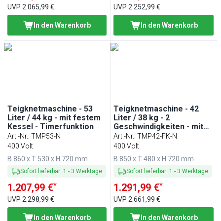
UVP
2.065,99 €
UVP
2.252,99 €
In den Warenkorb
In den Warenkorb
Teigknetmaschine - 53
Teigknetmaschine - 42
Liter / 44 kg - mit festem
Liter / 38 kg - 2
Kessel - Timerfunktion
Geschwindigkeiten - mit
festem Kessel -
Art.-Nr.
:
TMP53-N
Art.-Nr.
:
TMP42-FK-N
Timerfunktion
400 Volt
400 Volt
B 860 x T 530 x H 720 mm
B 850 x T 480 x H 720 mm
Sofort lieferbar
:
1
-
3
Werktage
Sofort lieferbar
:
1
-
3
Werktage
*
*
1.207,99 €
1.291,99 €
UVP
2.298,99 €
UVP
2.661,99 €
In den Warenkorb
In den Warenkorb