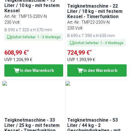
Teigknetmaschine - 15
Liter / 10 kg - mit festem
Teigknetmaschine - 22
Kessel
Liter / 18 kg - mit festem
Kessel - Timerfunktion
Art.-Nr.
:
TMP15-230V-N
230 Volt
Art.-Nr.
:
TMP22-230V-N
230 Volt
B 590 x T 320 x H 570 mm
B 690 x T 390 x H 630 mm
Sofort lieferbar
:
1
-
3
Werktage
Sofort lieferbar
:
1
-
3
Werktage
*
*
608,99 €
724,99 €
UVP
1.206,99 €
UVP
1.393,99 €
In den Warenkorb
In den Warenkorb
Teigknetmaschine - 33
Teigknetmaschine - 53
Liter / 25 kg - mit festem
Liter / 44 kg - 2
Kessel - Timerfunktion
Geschwindigkeiten - mit