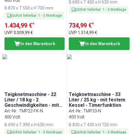
400 Volt
B 690 x T 400 x H 630 mm
Timerfunktion
B 870 x T 550 x H 730 mm
Sofort lieferbar
:
1
-
3
Werktage
Sofort lieferbar
:
1
-
3
Werktage
*
*
1.434,99 €
734,99 €
UVP
3.009,99 €
UVP
1.514,99 €
In den Warenkorb
In den Warenkorb
Teigknetmaschine - 22
Teigknetmaschine - 33
Liter / 18 kg - 2
Liter / 25 kg - mit festem
Geschwindigkeiten - mit
Kessel - Timerfunktion
festem Kessel -
Art.-Nr.
:
TMP22-FK-N
Art.-Nr.
:
TMP33-N
Timerfunktion
400 Volt
400 Volt
B 690 x T 390 x H 630 mm
B 830 x T 430 x H 720 mm
Sofort lieferbar
:
1
-
3
Werktage
Sofort lieferbar
:
1
-
3
Werktage