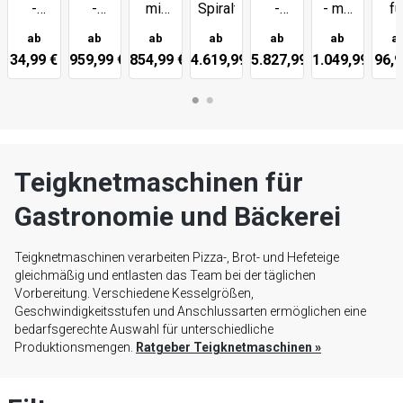
-
-
mit
Spiralteigknetmaschinen
-
- mit
fü
FESTER
ABNEHMBARER
drehbarem
Pizza-
Schwenkarm
Tei
ab
ab
ab
ab
ab
ab
a
Kessel
Kessel
Kessel
&
34,99 €
959,99 €
854,99 €
4.619,99 €
5.827,99 €
1.049,99 €
96,9
Brotteig
Teigknetmaschinen für
Gastronomie und Bäckerei
Teigknetmaschinen verarbeiten Pizza-, Brot- und Hefeteige
gleichmäßig und entlasten das Team bei der täglichen
Vorbereitung. Verschiedene Kesselgrößen,
Geschwindigkeitsstufen und Anschlussarten ermöglichen eine
bedarfsgerechte Auswahl für unterschiedliche
Produktionsmengen.
Ratgeber Teigknetmaschinen
»