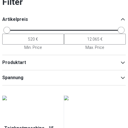
Filter
Artikelpreis
Min. Price
Max. Price
Produktart
Teigknetmaschinen
(
52
)
Spannung
Zubehör für Küchengeräte
(
1
)
400V
(
41
)
230V
(
12
)