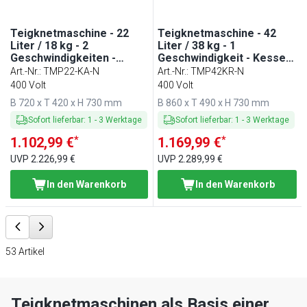
Teigknetmaschine - 22
Teigknetmaschine - 42
Liter / 18 kg - 2
Liter / 38 kg - 1
Geschwindigkeiten -
Geschwindigkeit - Kessel
Kessel abnehmbar &
abnehmbar & Rührwerk
Art.-Nr.
:
TMP22-KA-N
Art.-Nr.
:
TMP42KR-N
Rührwerk aufklappbar -
aufklappbar -
400 Volt
400 Volt
Timerfunktion
Timerfunktion
B 720 x T 420 x H 730 mm
B 860 x T 490 x H 730 mm
Sofort lieferbar
:
1
-
3
Werktage
Sofort lieferbar
:
1
-
3
Werktage
*
*
1.102,99 €
1.169,99 €
UVP
2.226,99 €
UVP
2.289,99 €
In den Warenkorb
In den Warenkorb
53
Artikel
Teigknetmaschinen als Basis einer