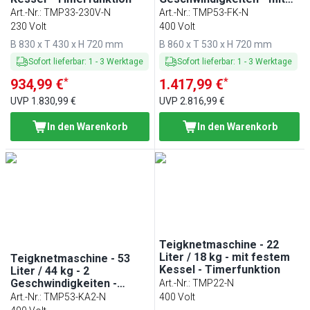
festem Kessel -
Art.-Nr.
:
TMP33-230V-N
Art.-Nr.
:
TMP53-FK-N
Timerfunktion
230 Volt
400 Volt
B 830 x T 430 x H 720 mm
B 860 x T 530 x H 720 mm
Sofort lieferbar
:
1
-
3
Werktage
Sofort lieferbar
:
1
-
3
Werktage
*
*
934,99 €
1.417,99 €
UVP
1.830,99 €
UVP
2.816,99 €
In den Warenkorb
In den Warenkorb
Teigknetmaschine - 22
Liter / 18 kg - mit festem
Teigknetmaschine - 53
Kessel - Timerfunktion
Liter / 44 kg - 2
Geschwindigkeiten -
Art.-Nr.
:
TMP22-N
Kessel abnehmbar &
Art.-Nr.
:
TMP53-KA2-N
400 Volt
Rührwerk aufklappbar -