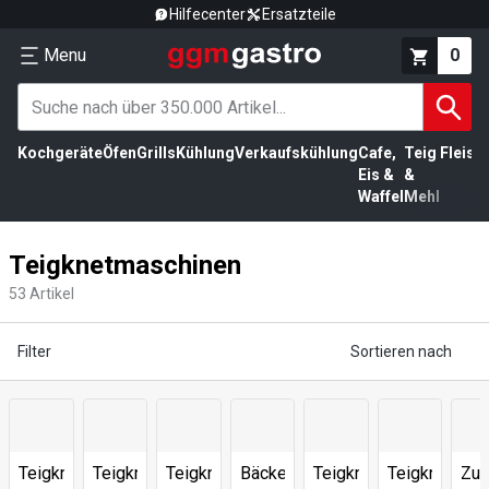
Hilfecenter
Ersatzteile
Menu
0
Kochgeräte
Öfen
Grills
Kühlung
Verkaufskühlung
Cafe,
Teig
Fleisc
Eis &
&
Waffel
Mehl
Teigknetmaschinen
53
Artikel
Filter
Sortieren nach
Teigknetmaschinen
Teigknetmaschinen
Teigknetmaschinen
Bäckerei
Teigknetmaschinen
Teigknetmas
Zub