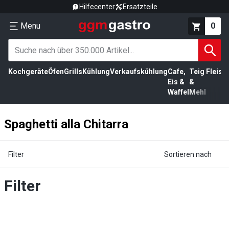
Hilfecenter
Ersatzteile
Menu
0
Kochgeräte
Öfen
Grills
Kühlung
Verkaufskühlung
Cafe,
Teig
Fleisc
Eis &
&
Waffel
Mehl
Spaghetti alla Chitarra
Filter
Sortieren nach
Filter