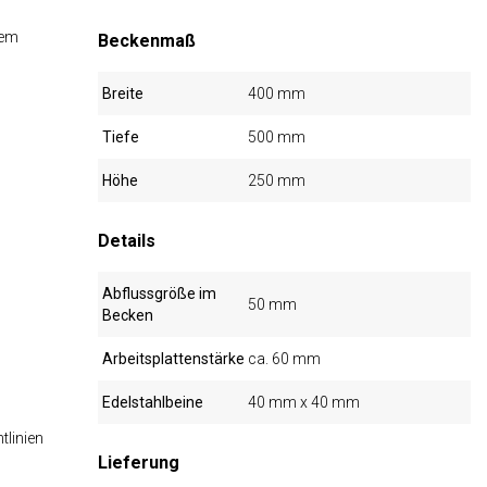
dem
Beckenmaß
Breite
400 mm
Tiefe
500 mm
Höhe
250 mm
Details
Abflussgröße im
50 mm
Becken
Arbeitsplattenstärke
ca. 60 mm
Edelstahlbeine
40 mm x 40 mm
tlinien
Lieferung