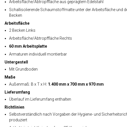
Arbeitsfläche/Abtropffläche aus geprägtem Edelstahl
Schallisolierende Schaumstoffmatte unter der Arbeitsfläche und 
Becken
Arbeitsfläche
2 Becken Links
Arbeitsfläche/Abtropffläche Rechts
60 mm Arbeitsplatte
Armaturen individuell montierbar
Untergestell
Mit Grundboden
Maße
Außenmaß: B x T x H:
1.400 mm x 700 mm x 970 mm
Lieferumfang
Überlauf im Lieferumfang enthalten
Richtlinien
Selbstverständlich nach Vorgaben der Hygiene- und Sicherheitsrich
produziert