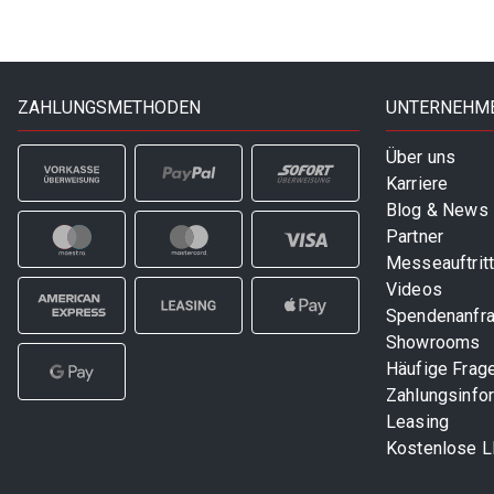
ZAHLUNGSMETHODEN
UNTERNEHM
Über uns
Karriere
Blog & News
Partner
Messeauftrit
Videos
Spendenanfr
Showrooms
Häufige Frag
Zahlungsinfo
Leasing
Kostenlose 