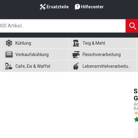
Ersatzteile
Hilfecenter
Kühlung
Teig & Mehl
Verkaufskühlung
Fleischverarbeitung
Cafe, Eis & Waffel
Lebensmittelverarbeitung
S
G
Ar
B