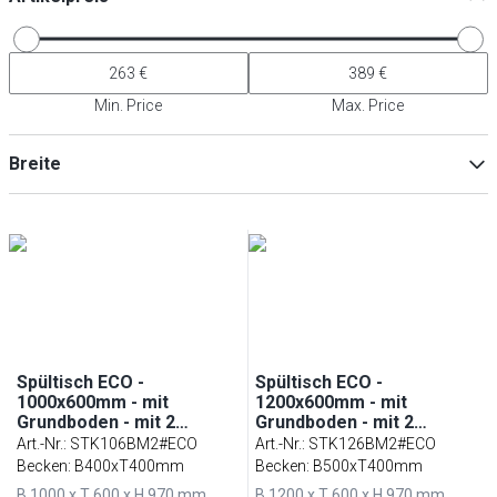
Min. Price
Max. Price
Breite
Min
Max
Spültisch ECO -
Spültisch ECO -
1000x600mm - mit
1200x600mm - mit
Grundboden - mit 2
Grundboden - mit 2
Becken mittig
Becken mittig
Art.-Nr.
:
STK106BM2#ECO
Art.-Nr.
:
STK126BM2#ECO
Becken: B400xT400mm
Becken: B500xT400mm
B 1000 x T 600 x H 970 mm
B 1200 x T 600 x H 970 mm