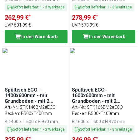
Sofort lieferbar
:
1
-
3
Werktage
Sofort lieferbar
:
1
-
3
Werktage
*
*
262,99 €
278,99 €
UVP
501,99 €
UVP
573,99 €
In den Warenkorb
In den Warenkorb
Spültisch ECO -
Spültisch ECO -
1400x600mm - mit
1600x600mm - mit
Grundboden - mit 2
Grundboden - mit 2
Becken mittig
Becken mittig
Art.-Nr.
:
STK146BM2#ECO
Art.-Nr.
:
STK166BM2#ECO
Becken: B500xT400mm
Becken: B500xT400mm
B 1400 x T 600 x H 970 mm
B 1600 x T 600 x H 970 mm
Sofort lieferbar
:
1
-
3
Werktage
Sofort lieferbar
:
1
-
3
Werktage
*
*
325,99 €
346,99 €