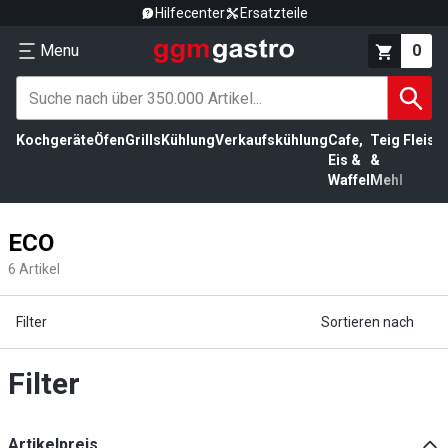
Hilfecenter
Ersatzteile
Menu
0
Kochgeräte
Öfen
Grills
Kühlung
Verkaufskühlung
Cafe,
Teig
Fleisc
Eis &
&
Waffel
Mehl
ECO
6
Artikel
Filter
Sortieren nach
Filter
Artikelpreis