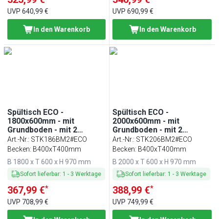
UVP
640,99 €
UVP
690,99 €
In den Warenkorb
In den Warenkorb
Spültisch ECO -
Spültisch ECO -
1800x600mm - mit
2000x600mm - mit
Grundboden - mit 2
Grundboden - mit 2
Becken mittig
Becken mittig
Art.-Nr.
:
STK186BM2#ECO
Art.-Nr.
:
STK206BM2#ECO
Becken: B400xT400mm
Becken: B400xT400mm
B 1800 x T 600 x H 970 mm
B 2000 x T 600 x H 970 mm
Sofort lieferbar
:
1
-
3
Werktage
Sofort lieferbar
:
1
-
3
Werktage
*
*
367,99 €
388,99 €
UVP
708,99 €
UVP
749,99 €