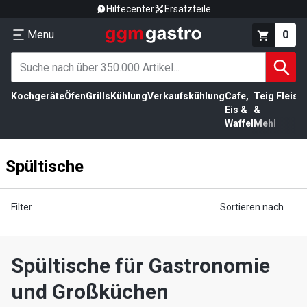
Hilfecenter
Ersatzteile
Menu
0
Kochgeräte
Öfen
Grills
Kühlung
Verkaufskühlung
Cafe,
Teig
Fleisc
Eis &
&
Waffel
Mehl
Spültische
Filter
Sortieren nach
Spültische für Gastronomie
und Großküchen