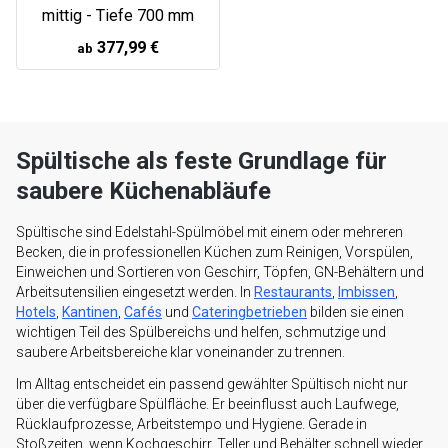
mittig - Tiefe 700 mm
377,99 €
ab
Spültische als feste Grundlage für
saubere Küchenabläufe
Spültische sind Edelstahl-Spülmöbel mit einem oder mehreren
Becken, die in professionellen Küchen zum Reinigen, Vorspülen,
Einweichen und Sortieren von Geschirr, Töpfen, GN-Behältern und
Arbeitsutensilien eingesetzt werden. In
Restaurants
,
Imbissen
,
Hotels
,
Kantinen
,
Cafés
und
Cateringbetrieben
bilden sie einen
wichtigen Teil des Spülbereichs und helfen, schmutzige und
saubere Arbeitsbereiche klar voneinander zu trennen.
Im Alltag entscheidet ein passend gewählter Spültisch nicht nur
über die verfügbare Spülfläche. Er beeinflusst auch Laufwege,
Rücklaufprozesse, Arbeitstempo und Hygiene. Gerade in
Stoßzeiten, wenn Kochgeschirr, Teller und Behälter schnell wieder