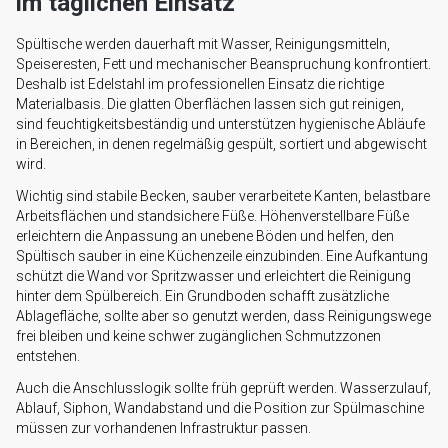
im täglichen Einsatz
Spültische werden dauerhaft mit Wasser, Reinigungsmitteln,
Speiseresten, Fett und mechanischer Beanspruchung konfrontiert.
Deshalb ist Edelstahl im professionellen Einsatz die richtige
Materialbasis. Die glatten Oberflächen lassen sich gut reinigen,
sind feuchtigkeitsbeständig und unterstützen hygienische Abläufe
in Bereichen, in denen regelmäßig gespült, sortiert und abgewischt
wird.
Wichtig sind stabile Becken, sauber verarbeitete Kanten, belastbare
Arbeitsflächen und standsichere Füße. Höhenverstellbare Füße
erleichtern die Anpassung an unebene Böden und helfen, den
Spültisch sauber in eine Küchenzeile einzubinden. Eine Aufkantung
schützt die Wand vor Spritzwasser und erleichtert die Reinigung
hinter dem Spülbereich. Ein Grundboden schafft zusätzliche
Ablagefläche, sollte aber so genutzt werden, dass Reinigungswege
frei bleiben und keine schwer zugänglichen Schmutzzonen
entstehen.
Auch die Anschlusslogik sollte früh geprüft werden. Wasserzulauf,
Ablauf, Siphon, Wandabstand und die Position zur Spülmaschine
müssen zur vorhandenen Infrastruktur passen.