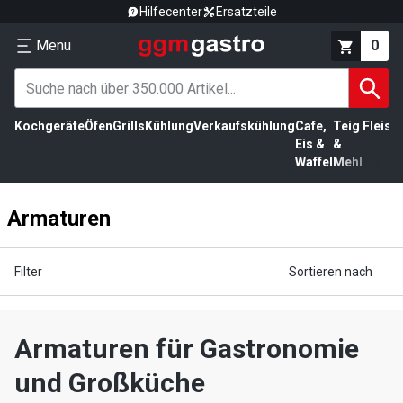
Hilfecenter
Ersatzteile
Menu
0
Kochgeräte
Öfen
Grills
Kühlung
Verkaufskühlung
Cafe,
Teig
Fleisc
Eis &
&
Waffel
Mehl
Armaturen
Filter
Sortieren nach
Armaturen für Gastronomie
und Großküche