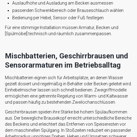
Auslaufhöhe und Ausladung am Becken ausmessen
passenden Schwenkbereich oder Brauseschlauch wählen
Bedienung per Hebel, Sensor oder Fuß festlegen
Für eine stimmige Installation müssen Armatur, Becken und
[Spülmöbel] technisch und räumlich zusammenpassen.
Mischbatterien, Geschirrbrausen und
Sensorarmaturen im Betriebsalltag
Mischbatterien eignen sich für Arbeitsplätze, an denen Wasser
gezielt dosiert und regelmäßig in Behälter oder Becken geleitet wird.
Einhebelmischer lassen sich schnell bedienen. Zweigriffmodelle
ermöglichen eine getrennte Regelung von Warm- und Kaltwasser
und passen häufig zu bestehenden Zweilochanschlüssen.
Geschirrbrausen spielen ihre Stärke bei hohem Spülaufkommen
aus. Der bewegliche Brausekopf erreicht unterschiedliche Bereiche
des Beckens und erleichtert das Entfernen von Speiseresten vor
dem maschinellen Spülgang. In Stoßzeiten reduziert ein passender
Arbeitsradius unnötiges Drehen, Heben und Umsetzen schwerer