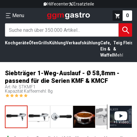
Hilfecenter
Ersatzteile
Menu
0
Kochgeräte
Öfen
Grills
Kühlung
Verkaufskühlung
Cafe,
Teig
Fleisc
Eis &
&
Waffel
Mehl
Siebträger 1-Weg-Auslauf - Ø 58,8mm -
passend für die Serien KMF & KMCF
Art.-Nr.
STKMF1
Kapazität Kaffeemehl: 8g
+
1
Video