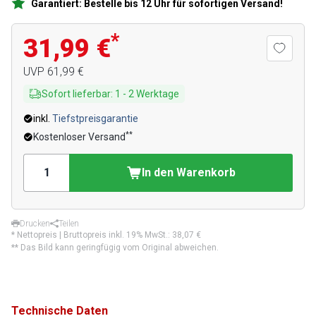
Garantiert: Bestelle bis 12 Uhr für sofortigen Versand!
*
31,99 €
UVP
61,99 €
Sofort lieferbar
:
1
-
2
Werktage
inkl.
Tiefstpreisgarantie
**
Kostenloser Versand
In den Warenkorb
Drucken
Teilen
* Nettopreis | Bruttopreis inkl. 19% MwSt.:
38,07 €
** Das Bild kann geringfügig vom Original abweichen.
Technische Daten