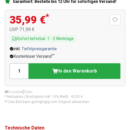
Garantiert: Bestelle bis 12 Uhr für sofortigen Versand!
*
35,99 €
UVP
71,99 €
Sofort lieferbar
:
1
-
2
Werktage
inkl.
Tiefstpreisgarantie
**
Kostenloser Versand
In den Warenkorb
Drucken
Teilen
* Nettopreis | Bruttopreis inkl. 19% MwSt.:
42,83 €
** Das Bild kann geringfügig vom Original abweichen.
Technische Daten