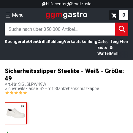
Hilfecenter
Ersatzteile
Menu
0
Kochgeräte
Öfen
Grills
Kühlung
Verkaufskühlung
Cafe,
Teig
Fleisc
Eis &
&
Waffel
Mehl
Sicherheitsslipper Steelite - Weiß - Größe:
49
Art.-Nr.
SISLSLPW49W
Sicherheitsklasse: S2 - mit Stahlzehenschutzkappe