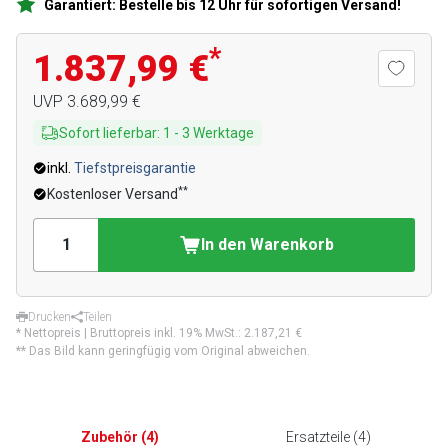
Garantiert: Bestelle bis 12 Uhr für sofortigen Versand!
*
1.837,99 €
UVP
3.689,99 €
Sofort lieferbar
:
1
-
3
Werktage
inkl.
Tiefstpreisgarantie
**
Kostenloser Versand
In den Warenkorb
Drucken
Teilen
* Nettopreis | Bruttopreis inkl. 19% MwSt.:
2.187,21 €
** Das Bild kann geringfügig vom Original abweichen.
Zubehör
(
4
)
Ersatzteile
(
4
)