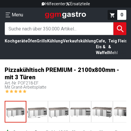
Hilfecenter
Ersatzteile
Menu
0
Kochgeräte
Öfen
Grills
Kühlung
Verkaufskühlung
Cafe,
Teig
Fleisc
Eis &
&
Waffel
Mehl
Pizzakühltisch PREMIUM - 2100x800mm -
mit 3 Türen
Art.-Nr.
POF218-EF
Mit Granit-Arbeitsplatte