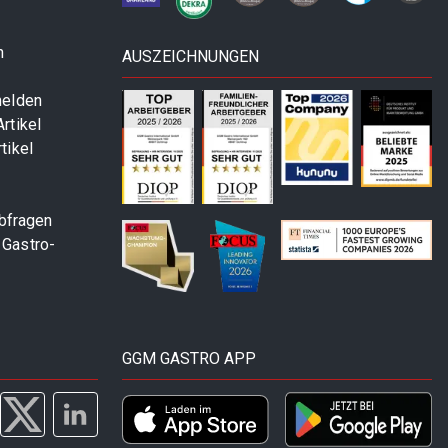
n
AUSZEICHNUNGEN
melden
rtikel
tikel
abfragen
 Gastro-
GGM GASTRO APP