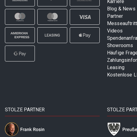
Karriere
Blog & News
Partner
Messeauftrit
Videos
Spendenanfr
Showrooms
Häufige Frag
Zahlungsinfo
Leasing
Kostenlose 
STOLZE PARTNER
STOLZE PAR