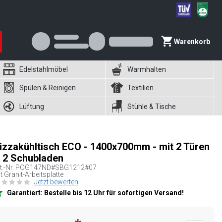
Warenkorb
Edelstahlmöbel
Warmhalten
Spülen & Reinigen
Textilien
Lüftung
Stühle & Tische
izzakühltisch ECO - 1400x700mm - mit 2 Türen
 2 Schubladen
t.-Nr.
POG147ND#SBG1212#07
t Granit-Arbeitsplatte
Jetzt bewerten
Garantiert: Bestelle bis 12 Uhr für sofortigen Versand!