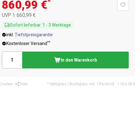
*
860,99 €
UVP
1.660,99 €
Sofort lieferbar
:
1
-
3
Werktage
inkl.
Tiefstpreisgarantie
**
Kostenloser Versand
In den Warenkorb
Drucken
Teilen
* Nettopreis | Bruttopreis inkl. 19% MwSt.:
1.024,58 €