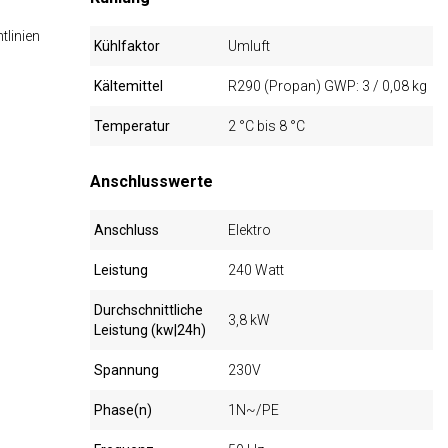
tlinien
Kühlfaktor
Umluft
Kältemittel
R290 (Propan) GWP: 3 / 0,08 kg
Temperatur
2 °C bis 8 °C
Anschlusswerte
Anschluss
Elektro
Leistung
240 Watt
Durchschnittliche
3,8 kW
Leistung (kw|24h)
Spannung
230V
Phase(n)
1N~/PE