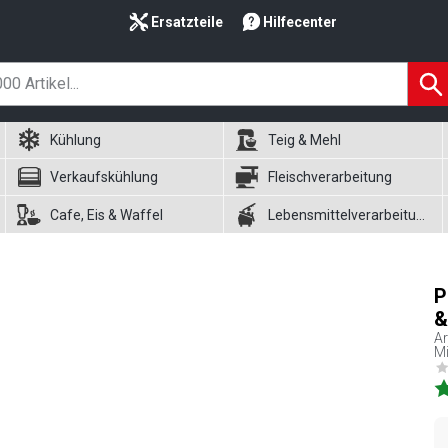
Ersatzteile
Hilfecenter
Kühlung
Teig & Mehl
Verkaufskühlung
Fleischverarbeitung
Cafe, Eis & Waffel
Lebensmittelverarbeitung
P
&
Ar
Mi