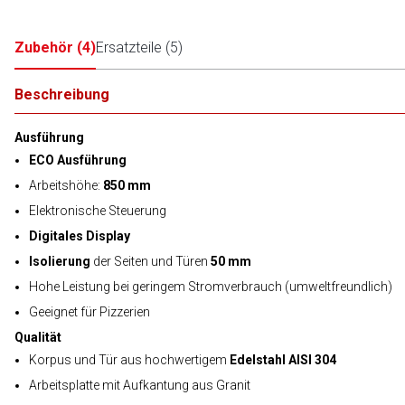
Zubehör
(
4
)
Ersatzteile
(
5
)
Beschreibung
Ausführung
ECO Ausführung
Arbeitshöhe:
850 mm
Elektronische Steuerung
Digitales Display
Isolierung
der Seiten und Türen
50 mm
Hohe Leistung bei geringem Stromverbrauch (umweltfreundlich)
Geeignet für Pizzerien
Qualität
Korpus und Tür aus hochwertigem
Edelstahl AISI 304
Arbeitsplatte mit Aufkantung aus Granit