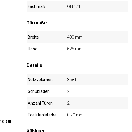
Fachmaß
GN 1/1
Türmaße
Breite
430 mm
Höhe
525 mm
Details
Nutzvolumen
368 l
Schubladen
2
Anzahl Türen
2
Edelstahlstärke
0,70 mm
nd zur
Kühlung