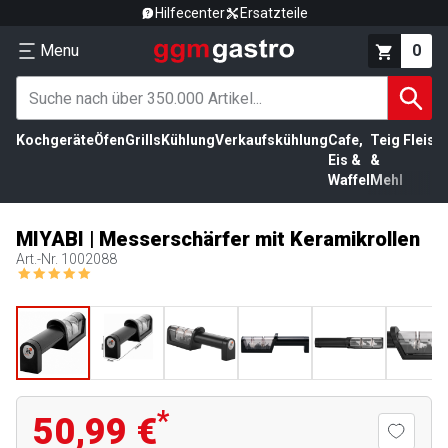
Hilfecenter
Ersatzteile
Menu
0
Kochgeräte
Öfen
Grills
Kühlung
Verkaufskühlung
Cafe,
Teig
Fleisc
Eis &
&
Waffel
Mehl
MIYABI | Messerschärfer mit Keramikrollen
Art.-Nr.
1002088
*
50,99 €