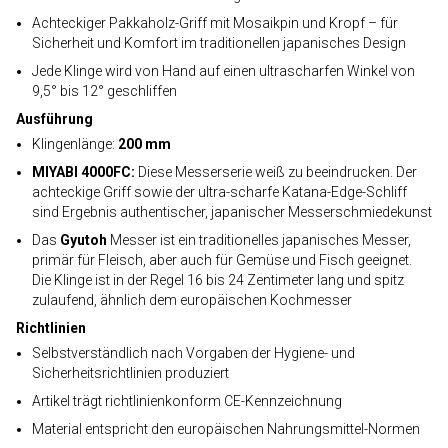
Achteckiger Pakkaholz-Griff mit Mosaikpin und Kropf – für
Sicherheit und Komfort im traditionellen japanisches Design
Jede Klinge wird von Hand auf einen ultrascharfen Winkel von
9,5° bis 12° geschliffen
Ausführung
Klingenlänge:
200 mm
MIYABI 4000FC:
Diese Messerserie weiß zu beeindrucken. Der
achteckige Griff sowie der ultra-scharfe Katana-Edge-Schliff
sind Ergebnis authentischer, japanischer Messerschmiedekunst
Das
Gyutoh
Messer ist ein traditionelles japanisches Messer,
primär für Fleisch, aber auch für Gemüse und Fisch geeignet.
Die Klinge ist in der Regel 16 bis 24 Zentimeter lang und spitz
zulaufend, ähnlich dem europäischen Kochmesser
Richtlinien
Selbstverständlich nach Vorgaben der Hygiene- und
Sicherheitsrichtlinien produziert
Artikel trägt richtlinienkonform CE-Kennzeichnung
Material entspricht den europäischen Nahrungsmittel-Normen