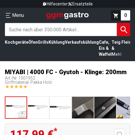
Hilfecenter
Ersatzteile
Menu
0
Kochgeräte
Öfen
Grills
Kühlung
Verkaufskühlung
Cafe,
Teig
Fleisc
Eis &
&
Waffel
Mehl
MIYABI | 4000 FC - Gyutoh - Klinge: 200mm
Art.-Nr.
1001952
Griffmaterial: Pakka Holz
*
117,99 €