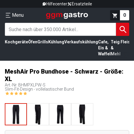
Hilfecenter
Ersatzteile
Menu
0
Kochgeräte
Öfen
Grills
Kühlung
Verkaufskühlung
Cafe,
Teig
Fleisc
Eis &
&
Waffel
Mehl
MeshAir Pro Bundhose - Schwarz - Größe:
XL
Art.-Nr.
BHMPXLPW-S
Slim-Fit-Design - vollelastischer Bund