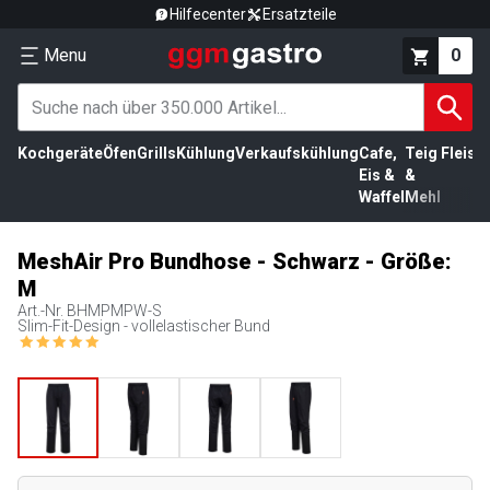
Hilfecenter
Ersatzteile
Menu
0
Kochgeräte
Öfen
Grills
Kühlung
Verkaufskühlung
Cafe,
Teig
Fleisc
Eis &
&
Waffel
Mehl
MeshAir Pro Bundhose - Schwarz - Größe:
M
Art.-Nr.
BHMPMPW-S
Slim-Fit-Design - vollelastischer Bund